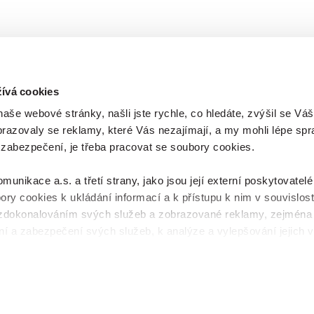
kampaně a jejich vliv na
vnost prodejen, zájem o
ty a samotné prodeje. Lze
 odpovědi na otázky: „Proč
em o vystavené produkty liší
otlivých
h/prodejnách?“ nebo „Proč
ívá cookies
v kampaní různý v jednotlivých
še webové stránky, našli jste rychle, co hledáte, zvýšil se Váš
ech?“
brazovaly se reklamy, které Vás nezajímají, a my mohli lépe spr
 zabezpečení, je třeba pracovat se soubory cookies.
nikace a.s. a třetí strany, jako jsou její externí poskytovatelé
ory cookies k ukládání informací a k přístupu k nim v souvislost
zdokonalováním svých služeb a zobrazované reklamy, zejména
ch údajů
í a zabezpečení svých služeb, k analýze a vylepšování jejich v
sdělovaného obsahu. Máte-li zájem upravovat nastavení cookies,
čítka Spravovat předvolby; zde se rovněž dozvíte podmínky p
ý přehled
. Souhlasíte-li s výše uvedenými postupy a použitím, 
it vše a pokračujte dál na naše stránky
. Váš souhlas uchováv