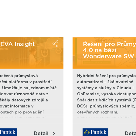
EVA Insight
Řešení pro Průmy
4.0 na bázi
Wonderware SW
pečená průmyslová
Hybridní řešení pro průmysl
ační platforma v prostředí
automatizaci – škálovatelné
. Umožňuje na jednom místě
systémy a služby v Cloudu i
idovat různorodá data z
OnPremise, vysoká dostupno
 škály datových zdrojů a
Sběr dat z řídicích systémů (
ovat informace v
DCS), průmyslových sběrnic,
lostech pro provádění
otevřených rozhraní,
ikovanějších rozhodnutí.
nízkoenergetických sítí IIoT -
a data jsou snadno
Výkonná historizace a analýz
pná všem oprávněným
OnPremise i v Cloudu (SaaS)
Detail
Deta