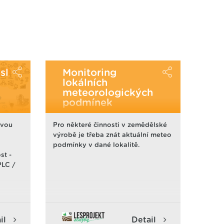
sl
Monitoring
lokálních
meteorologických
podmínek
ovou
Pro některé činnosti v zemědělské
výrobě je třeba znát aktuální meteo
podmínky v dané lokalitě.
st -
PLC /
y dat
 - Edge
il
Detail