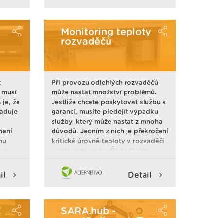
 i ne-
ní dat,
-
telům
Monitoring teploty
rozvaděčů
raní na
ystémy
e pro
t
Při provozu odlehlých rozvaděčů
, musí
může nastat množství problémů.
 je, že
Jestliže chcete poskytovat službu s
žaduje
garancí, musíte předejít výpadku
služby, který může nastat z mnoha
není
důvodů. Jedním z nich je překročení
rhu
kritické úrovně teploty v rozvaděči
jen
s aktivními prvky. Řada těchto
prvků poskytuje údaje o teplotě,
ale jedná se pouze o teplotu
il
Detail
daného prvku a již není patrné, zda
se jedná o problém zařízení nebo
oblasti kolem něj. Tuto
problematiku jsme dokázali vyřešit
SARA.hub -