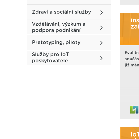
uživat
zabezp
Zdraví a sociální služby
zaříze
Ekono
in
Vzdělávání, výzkum a
(Softw
za
podpora podnikání
snadno
a dopo
Pretotyping, piloty
rámci 
různýc
Kvalitn
Služby pro IoT
součás
poskytovatele
již mám
Io