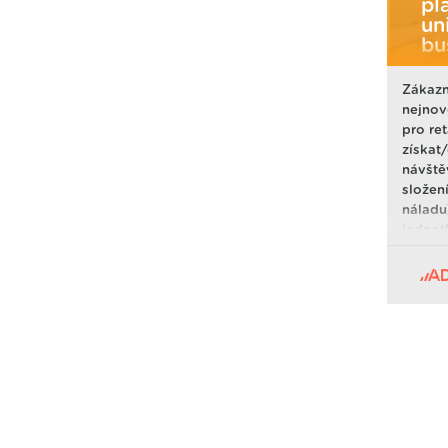
pl
un
bu
Zákazn
nejnov
pro re
získat
návště
složen
náladu
jednot
získat
techno
ověřov
porovn
sledova
prodej
zájmů 
Zákazn
kampan
senzor