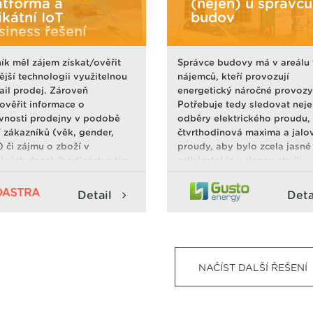
atforma a
(nejen) u správců
ikátní IoT
budov
siness řešení
ík měl zájem získat/ověřit
Správce budovy má v areálu 
ější technologii využitelnou
nájemců, kteří provozují
tail prodej. Zároveň
energetický náročné provozy
/ověřit informace o
Potřebuje tedy sledovat nej
vnosti prodejny v podobě
odběry elektrického proudu, 
í zákazníků (věk, gender,
čtvrthodinová maxima a jalo
) či zájmu o zboží v
proudy, aby bylo zcela jasné
livých dnech/hodinách a tím
odběratel je v danou chvíli
 data, která doposud nebyla
odebíral.
logicky sbírána či
Detail
Deta
ána. Management měl zájem
ávat jednotlivé prodejny a
t, které jak se liší jednotlivé
ny ve skladbě zákazníků,
o kampaně či o zboží.
NAČÍST DALŠÍ ŘEŠENÍ
ík chtěl sledovat efektivitu
í. Pomocí použitých
ických řešení lze sledovat