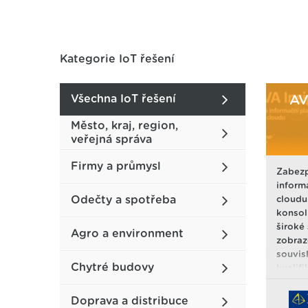
Kategorie IoT řešení
Všechna IoT řešení
AV
Město, kraj, region,
veřejná správa
Firmy a průmysl
Zabez
inform
Odečty a spotřeba
cloudu
konsol
široké
Agro a environment
zobraz
souvis
Chytré budovy
kvalif
Všechn
přístu
Doprava a distribuce