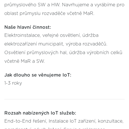
průmyslového SW a HW. Navrhujeme a vyrábíme pro
oblast průmyslu rozvaděče včetně MaR.
Naše hlavní činnost:
Elektroinstalace, veřejné osvětlení, údržba
elektrozařízení municipalit, výroba rozvaděčů.
Osvětlení průmyslových hal, údržba výrobních celků
včetně MaR a SW.
Jak dlouho se věnujeme IoT:
1-3 roky
Rozsah nabízených IoT služeb:
End-to-End řešení, Instalace IoT zařízení, konzultace,