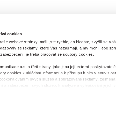
Například plně obsazená tříd
základní škole se "vydýchá" 
minut. Takže pak jsou žáci a 
vystavení vlivu nejen vysoké
koncentrace CO2. Hygienické
koncentrace CO2 jsou
překračovány až 5-ti násobn
ívá cookies
má velmi negativní vliv zdrav
še webové stránky, našli jste rychle, co hledáte, zvýšil se Váš
aktuální stav člověka.
brazovaly se reklamy, které Vás nezajímají, a my mohli lépe spr
 zabezpečení, je třeba pracovat se soubory cookies.
nikace a.s. a třetí strany, jako jsou její externí poskytovatelé
ory cookies k ukládání informací a k přístupu k nim v souvislost
zdokonalováním svých služeb a zobrazované reklamy, zejména
ch údajů
í a zabezpečení svých služeb, k analýze a vylepšování jejich v
sdělovaného obsahu. Máte-li zájem upravovat nastavení cookies,
čítka Spravovat předvolby; zde se rovněž dozvíte podmínky p
ý přehled
. Souhlasíte-li s výše uvedenými postupy a použitím, 
it vše a pokračujte dál na naše stránky
. Váš souhlas uchováv