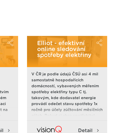
Elliot - efektivní
online sledování
spotřeby elektřiny
V ČR je podle údajů ČSÚ asi 4 mil
samostatně hospodařících
domácností, vybavených měřením
ctvím
spotřeby elektřiny typu C tj.
lném
takovým, kde dodavatel energie
aci
provádí odečet stavu spotřeby 1x
t na
ročně pro účely zúčtování měsíčních
m.
záloh. Pokud si chce spotřebitel
í
monitorovat stav své spotřeby pro
účely jejího efektivního řízení, musí
il
Detail