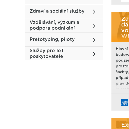
jsou z
Zdraví a sociální služby
strany
někter
Za
Vzdělávání, výzkum a
aktivit
dá
podpora podnikání
minim 
vo
pro ext
W
Pretotyping, piloty
chován
Hlavní
Služby pro IoT
budová
poskytovatele
podzem
prosto
šachty,
případ
pravid
je pro
napřík
budov, 
desítk
monito
roku. 
nestan
Ex