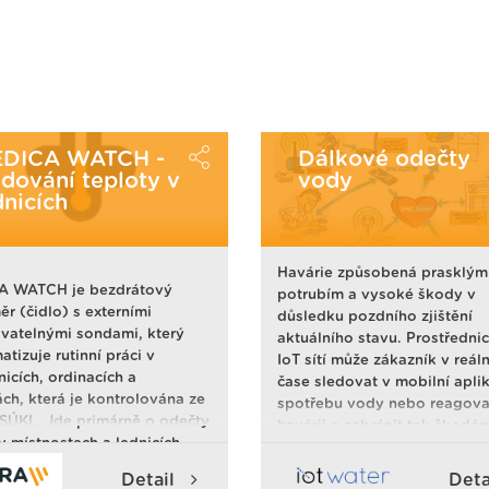
DICA WATCH -
Dálkové odečty
edování teploty v
vody
dnicích
Havárie způsobená prasklým
A WATCH je bezdrátový
potrubím a vysoké škody v
ěr (čidlo) s externími
důsledku pozdního zjištění
ovatelnými sondami, který
aktuálního stavu. Prostředni
tizuje rutinní práci v
IoT sítí může zákazník v reá
icích, ordinacích a
čase sledovat v mobilní aplik
ách, která je kontrolována ze
spotřebu vody nebo reagova
 SÚKL. Jde primárně o odečty
havárii a zabránit tak škodá
v místnostech a lednicích,
Vodárny zase řídí a monitoruj
 skladují léky. Snímané
svěřený majetek pomocí
edicawatch.cz
Detail
Deta
y se přenášejí sítí LoRaWAN a