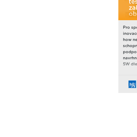
te
za
ob
Pro sp
inovac
how ne
schopn
podpor
navrhn
SW dle