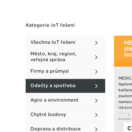
Kategorie IoT řešení
Všechna IoT řešení
ME
sl
Město, kraj, region,
le
veřejná správa
Firmy a průmysl
MEDIC
teplom
Odečty a spotřeba
kalibr
zautoma
Agro a environment
nemocn
lékárn
strany
Chytré budovy
teplot 
kde se
www.m
Doprava a distribuce
teplot