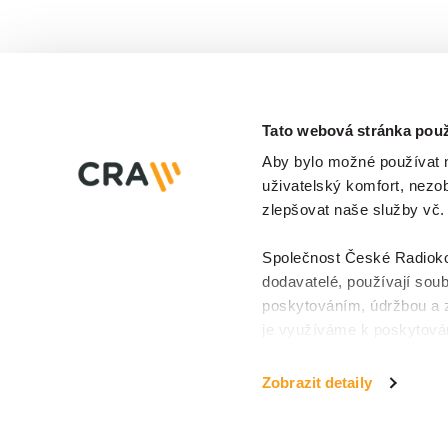
Tato webová stránka použ
Aby bylo možné používat na
uživatelský komfort, nezo
zlepšovat naše služby vč.
Společnost České Radiokomu
dodavatelé, používají soub
poskytováním, údržbou a 
O projektu
Slovníček pojmů
Ochrana osobní
je využíváme k poskytován
k personalizaci reklam a 
info@iotport.cz
učinit prostřednictvím
tla
Zobrazit detaily
cookies a jejich podrobn
klikněte na
tlačítko Povol