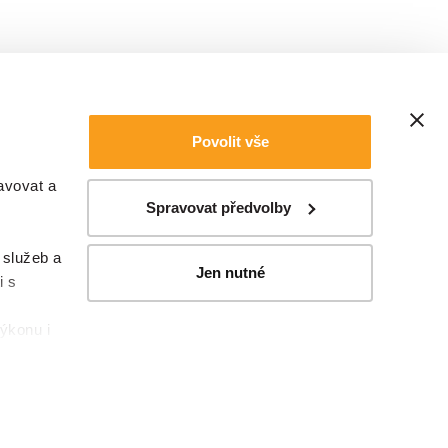
a na
i za 20
učitelé
 limity
ě. Což
Povolit vše
í a
avovat a
Spravovat předvolby
 služeb a
Jen nutné
i s
Chci dostávat informace ze světa IoT
ýkonu i
 lze tak
oužití
Odesláním kontaktního formuláře berete na vědomí, že
pak
zpracujeme Vaše vložené osobní údaje podle našich
zásad
zpracování osobních údajů
.
áme