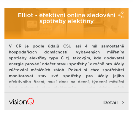
Elliot - efektivní online sledování
spotřeby elektřiny
V ČR je podle údajů ČSÚ asi 4 mil samostatně
hospodařících domácností, vybavených měřením
spotřeby elektřiny typu C tj. takovým, kde dodavatel
energie provádí odečet stavu spotřeby 1x ročně pro účely
zúčtování měsíčních záloh. Pokud si chce spotřebitel
monitorovat stav své spotřeby pro účely jejího
efektivního řízení, musí dnes na denní, týdenní měsíční
bází opisovat stav elektroměru a tyto údaje ručně
zpracovávat pro získání alespoň základního přehledu.
Rozložení spotřeby během dne tímto způsobem prakticky
Detail
sledovat nelze vůbec. Pokud by chtěl spotřebitel
přepočítat údaje z elektroměru na Kč, tak by to
znamenalo implementovat složité ceníky jednotlivých
prodejců elektřiny do tabulkového pro