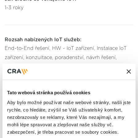
1-3 roky
Rozsah nabízených IoT služeb:
End-to-End řešení, HW - IoT zařízení, Instalace IoT
zařízení, konzultace, poradenství, návrh řešení,
Projektový management IoT dodávky, Servis a
reklamace, Servisní dohled, SW - IoT aplikace, SW -
IoT datová platforma, analytika
Tato webová stránka používá cookies
Oblast využití:
Aby bylo možné používat naše webové stránky, našli jste
rychle, co hledáte, zvýšil se Váš uživatelský komfort,
nezobrazovaly se reklamy, které Vás nezajímají, a my
mohli lépe spravovat a zlepšovat naše služby vč.
zabezpečení, je třeba pracovat se soubory cookies.