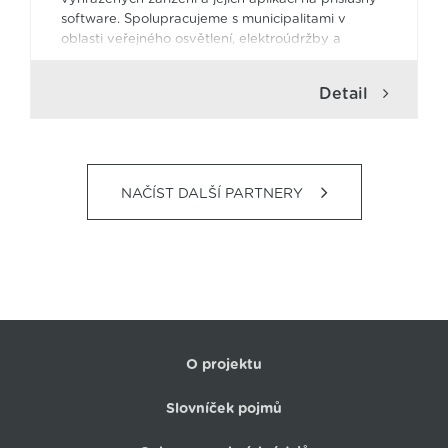
software. Spolupracujeme s municipalitami v
oblasti veřejného osvětlení, elektroúdržby a
dalších veřejných služeb. V oblasti průmyslu máme
zkušenosti s měřením a regulací včetně
Detail
průmyslového SW a HW. Navrhujeme a vyrábíme
pro oblast průmyslu rozvaděče včetně MaR.
NAČÍST DALŠÍ PARTNERY
O projektu
Slovníček pojmů