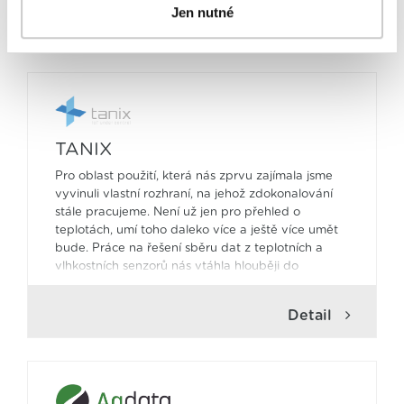
Jen nutné
postupy a použitím, pak klikněte na
tlačítko Povolit vše
Detail
a pokračujte dál na naše stránky
. Váš souhlas
uchováváme maximálně po dobu 12 měsíců. Vybrané
možnosti můžete kdykoliv změnit nebo odvolat souhlas
ve svém nastavení.
TANIX
Pro oblast použití, která nás zprvu zajímala jsme
vyvinuli vlastní rozhraní, na jehož zdokonalování
stále pracujeme. Není už jen pro přehled o
teplotách, umí toho daleko více a ještě více umět
bude. Práce na řešení sběru dat z teplotních a
vlhkostních senzorů nás vtáhla hlouběji do
problematiky a otevřela nám nové možnosti.
Každý den přibývají nová čidla, nové možnosti
Detail
využití ve více a více oborech. Vytyčili jsme si cíl
být přehledným portálem pro náročné uživatele,
kterým chceme poskytnout informace, přehledy,
statistiky, ale také jistotu a klid pro další práci. Rádi
se s Vámi o možnosti využití portálu TANIX