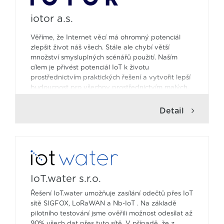
iotor a.s.
Věříme, že Internet věcí má ohromný potenciál
zlepšit život náš všech. Stále ale chybí větší
množství smysluplných scénářů použití. Naším
cílem je přivést potenciál IoT k životu
prostřednictvím praktických řešení a vytvořit lepší
budoucnost pro všechny prostřednictvím malých,
konkrétních kroků.
Detail
O IoT jen nemluvíme, děláme ho.
Pomocí neinvazivních senzorů a inteligentní
datové a integrační platformy rozšiřujeme vaše
existující procesy a IT o informace týkající se stavu
vašeho majetku v reálném čase.
IoT.water s.r.o.
Na základě zkušeností s často požadovanými
funkcemi jsme vytvořili SARA.hub – jedinečnou IoT
Řešení IoT.water umožňuje zasílání odečtů přes IoT
integrační platformu s osvědčenými, snadno
sítě SIGFOX, LoRaWAN a Nb-IoT . Na základě
použitelnými moduly pro urychlení nasazení
pilotního testování jsme ověřili možnost odesílat až
praktických řešení IoT. Zlepšete i vy díky nim svůj
90% všech dat přes tyto sítě. V případě, že z