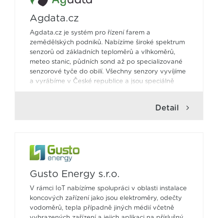
podělíme a nabídneme Vám všechny jeho služby
a možnosti. Ať jste konečný uživatel, dovozce či
Agdata.cz
výrobce hardwaru pro IoT LoRaWAN, postaráme
se o Vás - sesbíráme, vyhodnotíme, setřídíme a
Agdata.cz je systém pro řízení farem a
zobrazíme data ze všech senzorů a v přehledné
zemědělských podniků. Nabízíme široké spektrum
podobě je dodáme v podobě pravidelného
senzorů od základních teploměrů a vlhkoměrů,
reportu či akutního alarmu, který umožní včas
meteo stanic, půdních sond až po specializované
předejít finančním či kvalitativním ztrátám.
senzorové tyče do obilí. Všechny senzory vyvíjíme
Kontaktujte nás na Info@tanix.cz, rádi Vám
a vyrábíme v České republice a jsou speciálně
poradíme. Naše příští řešení je to Vaše.
navrženy pro náročné podmínky v zemědělství.
Detail
Gusto Energy s.r.o.
V rámci IoT nabízíme spolupráci v oblasti instalace
koncových zařízení jako jsou elektroměry, odečty
vodoměrů, tepla případně jiných médií včetně
vyhrazených zařízení a jejich aplikaci na příslušný