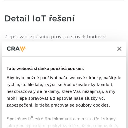
Detail IoT řešení
Zlepšování způsobu provozu stovek budov v
portfoliu České spořitelny je usnadněno postupným
připojováním jednotlivých poboček do centrálního
cloudového SCADA systému Mervis. Z míst a
Tato webová stránka používá cookies
technologií, které nejsou z technických či
Aby bylo možné používat naše webové stránky, našli jste
ekonomických důvodů připojitelná tradičními
rychle, co hledáte, zvýšil se Váš uživatelský komfort,
postupy - jsou sbírána data pomocí bezdrátových
nezobrazovaly se reklamy, které Vás nezajímají, a my
IoT čidel.
mohli lépe spravovat a zlepšovat naše služby vč.
zabezpečení, je třeba pracovat se soubory cookies.
Co se pomocí IoT měří:
Společnost České Radiokomunikace a.s. a třetí strany,
jako jsou její externí poskytovatelé služeb a dodavatelé,