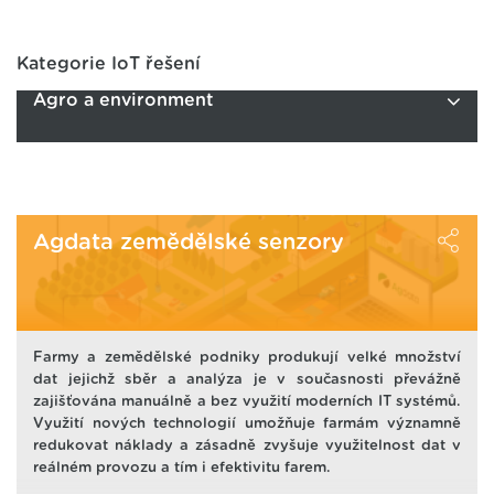
Kategorie IoT řešení
Agro a environment
Agdata zemědělské senzory
Farmy a zemědělské podniky produkují velké množství
dat jejichž sběr a analýza je v současnosti převážně
zajišťována manuálně a bez využití moderních IT systémů.
Využití nových technologií umožňuje farmám významně
redukovat náklady a zásadně zvyšuje využitelnost dat v
reálném provozu a tím i efektivitu farem.