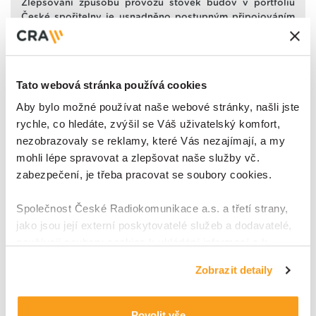
Zlepšování způsobu provozu stovek budov v portfoliu
České spořitelny je usnadněno postupným připojováním
jednotlivých poboček do centrálního cloudového SCADA
systému Mervis. Z míst a technologií, které nejsou z
technických či ekonomických důvodů připojitelná
tradičními postupy - jsou sbírána data pomocí
Tato webová stránka používá cookies
bezdrátových IoT čidel.
Aby bylo možné používat naše webové stránky, našli jste
rychle, co hledáte, zvýšil se Váš uživatelský komfort,
Detail
nezobrazovaly se reklamy, které Vás nezajímají, a my
mohli lépe spravovat a zlepšovat naše služby vč.
zabezpečení, je třeba pracovat se soubory cookies.
TANIX - HACCP
Společnost České Radiokomunikace a.s. a třetí strany,
jako jsou její externí poskytovatelé služeb a dodavatelé,
používají soubory cookies k ukládání informací a k
přístupu k nim v souvislosti s poskytováním, údržbou a
Každý subjekt, který připravuje nebo zpracovává
Zobrazit detaily
zdokonalováním svých služeb a zobrazované reklamy,
potraviny musí ze zákona dbát na dodržování přísných
hygienických standardů. Sám si musí v rámci metodiky
zejména je využíváme k poskytování a zabezpečení
HACCP vyhodnotit kritické body zpracovatelského
svých služeb, k analýze a vylepšování jejich výkonu i
Povolit vše