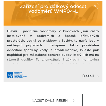
"vydýchá" i za 20 minut. Takže pak jsou žáci a učitelé
vystavení vlivu nejen vysoké koncentrace CO2.
Zařízení pro dálkový odečet
Hygienické limity koncentrace CO2 jsou překračovány až
vodoměrů WMR04-L
5-ti násobně. Což má velmi negativní vliv zdraví a
aktuální stav člověka.
Hlavní i podružné vodoměry v budovách jsou často
instalované v podzemích a špatně přístupných
prostorách. Jedná se o sklepy a šachty, ty navíc jsou v
některých případech i zatopené. Takže pravidelné
odečítání spotřeby vody je problematické, zvláště pak
například pro městského správce budov, který jich má na
starosti desítky. To znemožňuje i základní monitoring
spotřeby vody v rámci roku. Natož detekci havárie či
nestandardního odběru.
Detail
NAČÍST DALŠÍ ŘEŠENÍ