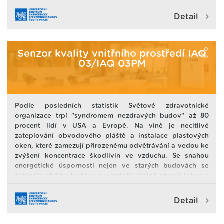
Detail
Senzor kvality vnitřního prostředí IAQ
03/IAQ 03PM
Podle posledních statistik Světové zdravotnické
organizace trpí "syndromem nezdravých budov" až 80
procent lidí v USA a Evropě. Na vině je necitlivé
zateplování obvodového pláště a instalace plastových
oken, které zamezují přirozenému odvětrávání a vedou ke
zvýšení koncentrace škodlivin ve vzduchu. Se snahou
energetické úspornosti nejen ve starých budovách se
zateplila obálka budovy a vyměnili výplně otvorů (oken a
dveří). Tím se zamezilo, do té doby přirozenému, větrání
přes netěstnosti v obálce budovy. To je dobré pro
Detail
zamezení tepelných ztrát, ale špatné pro vnitřní prostředí.
Například plně obsazená třída na základní škole se