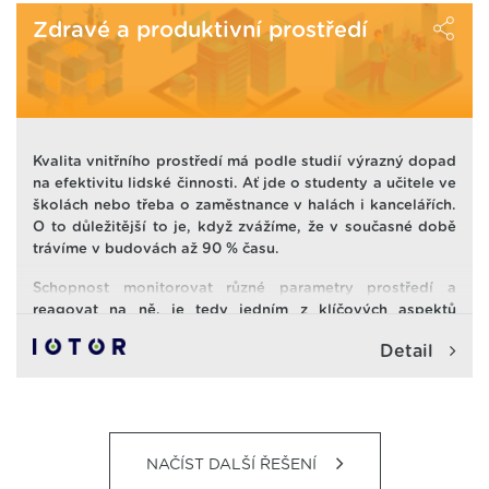
"vydýchá" i za 20 minut. Takže pak jsou žáci a učitelé
vystavení vlivu nejen vysoké koncentrace CO2.
Zdravé a produktivní prostředí
Hygienické limity koncentrace CO2 jsou překračovány až
5-ti násobně. Což má velmi negativní vliv zdraví a
aktuální stav člověka.
Kvalita vnitřního prostředí má podle studií výrazný dopad
na efektivitu lidské činnosti. Ať jde o studenty a učitele ve
školách nebo třeba o zaměstnance v halách i kancelářích.
O to důležitější to je, když zvážíme, že v současné době
trávíme v budovách až 90 % času.
Schopnost monitorovat různé parametry prostředí a
reagovat na ně, je tedy jedním z klíčových aspektů
chytrého prostředí
budov, kanceláří, výrobních hal,
Detail
skladů, obchodů, zdravotnických zařízení
a dalších
prostor.
Důležité ale také je propojit nejrůznější systémy tak, aby
se dala zajistit nebo nastavit konkrétní akce
na základě různých vstupů.
NAČÍST DALŠÍ ŘEŠENÍ