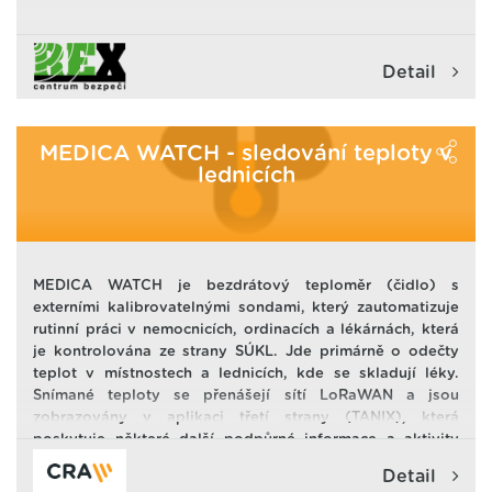
Detail
MEDICA WATCH - sledování teploty v
lednicích
MEDICA WATCH je bezdrátový teploměr (čidlo) s
externími kalibrovatelnými sondami, který zautomatizuje
rutinní práci v nemocnicích, ordinacích a lékárnách, která
je kontrolována ze strany SÚKL. Jde primárně o odečty
teplot v místnostech a lednicích, kde se skladují léky.
Snímané teploty se přenášejí sítí LoRaWAN a jsou
zobrazovány v aplikaci třetí strany (TANIX), která
poskytuje některé další podpůrné informace a aktivity
(grafy, alarmy, nastavování minim a maxim atd.), včetně
www.medicawatch.cz
Detail
správy pro externí audit teplotního chování.