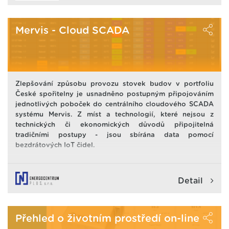
Mervis - Cloud SCADA
Zlepšování způsobu provozu stovek budov v portfoliu
České spořitelny je usnadněno postupným připojováním
jednotlivých poboček do centrálního cloudového SCADA
systému Mervis. Z míst a technologií, které nejsou z
technických či ekonomických důvodů připojitelná
tradičními postupy - jsou sbírána data pomocí
bezdrátových IoT čidel.
Detail
Přehled o životním prostředí on-line