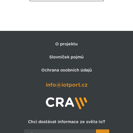
Proto společnost iotor a. s. vytvořila systém, pomocí
kterého se
dá kvalita prostředí a budov i
všechny důležité parametry nejen jednoduše sledovat, ale
také ovlivňovat
.
O projektu
Slovníček pojmů
Ochrana osobních údajů
info@iotport.cz
Chci dostávat informace ze světa IoT