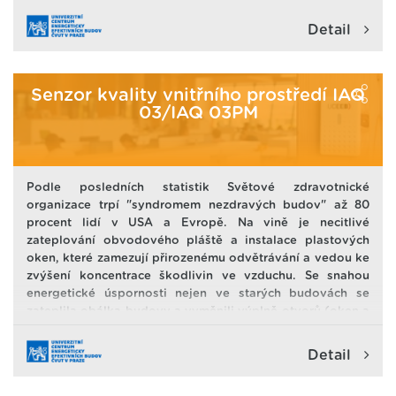
Detail
Senzor kvality vnitřního prostředí IAQ
03/IAQ 03PM
Podle posledních statistik Světové zdravotnické
organizace trpí "syndromem nezdravých budov" až 80
procent lidí v USA a Evropě. Na vině je necitlivé
zateplování obvodového pláště a instalace plastových
oken, které zamezují přirozenému odvětrávání a vedou ke
zvýšení koncentrace škodlivin ve vzduchu. Se snahou
energetické úspornosti nejen ve starých budovách se
zateplila obálka budovy a vyměnili výplně otvorů (oken a
dveří). Tím se zamezilo, do té doby přirozenému, větrání
přes netěstnosti v obálce budovy. To je dobré pro
Detail
zamezení tepelných ztrát, ale špatné pro vnitřní prostředí.
Například plně obsazená třída na základní škole se