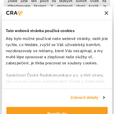
Znáte jistě ten pocit na těžkých očních víček na
tříhodinovém školení. V místnosti chybí kyslík, je
vydýchaná a školitel to vnímá jinak, protože se pohybuje
a mluví. Jeho slova však nedopadají na úrodnou půdu,
všichni jsou ve stádiu hluboké letargie asi tak 30 vteřin
před usnutím.
Tato webová stránka používá cookies
Aby bylo možné používat naše webové stránky, našli jste
rychle, co hledáte, zvýšil se Váš uživatelský komfort,
Detail
nezobrazovaly se reklamy, které Vás nezajímají, a my
mohli lépe spravovat a zlepšovat naše služby vč.
zabezpečení, je třeba pracovat se soubory cookies.
Koncepční a poradenská činnost pro
chytrá města
Společnost České Radiokomunikace a.s. a třetí strany,
jako jsou její externí poskytovatelé služeb a dodavatelé,
používají soubory cookies k ukládání informací a k
přístupu k nim v souvislosti s poskytováním, údržbou a
Předpokladem nasazení a rozvoje Smart Cities řešení v
Zobrazit detaily
zdokonalováním svých služeb a zobrazované reklamy,
ČR je funkční spolupráce s výzkumným sektorem. ČVUT
UCEEB je nezávislé výzkumné centrum s multioborovým
zejména je využíváme k poskytování a zabezpečení
týmem, který je schopný se zaměřit na problematiku v
svých služeb, k analýze a vylepšování jejich výkonu i
Povolit vše