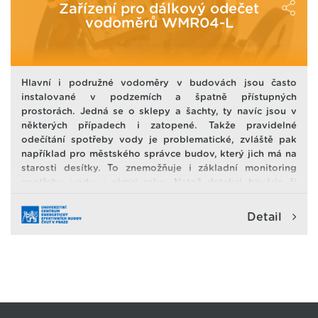
vystavení vlivu nejen vysoké koncentrace CO2.
Zařízení pro dálkový odečet
Hygienické limity koncentrace CO2 jsou překračovány až
vodoměrů WMR04-L
5-ti násobně. Což má velmi negativní vliv zdraví a
aktuální stav člověka.
Hlavní i podružné vodoměry v budovách jsou často
instalované v podzemích a špatně přístupných
prostorách. Jedná se o sklepy a šachty, ty navíc jsou v
některých případech i zatopené. Takže pravidelné
odečítání spotřeby vody je problematické, zvláště pak
například pro městského správce budov, který jich má na
starosti desítky. To znemožňuje i základní monitoring
spotřeby vody v rámci roku. Natož detekci havárie či
nestandardního odběru.
Detail