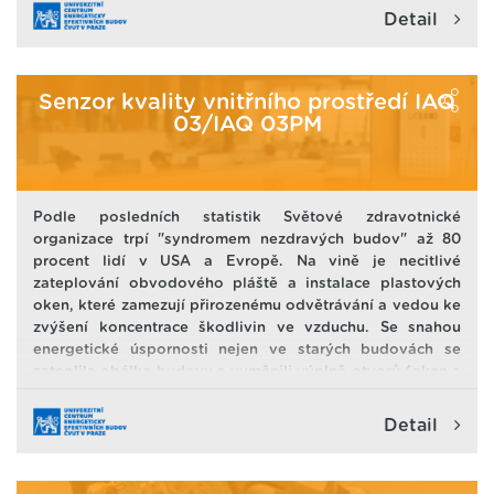
Detail
Senzor kvality vnitřního prostředí IAQ
03/IAQ 03PM
Podle posledních statistik Světové zdravotnické
organizace trpí "syndromem nezdravých budov" až 80
procent lidí v USA a Evropě. Na vině je necitlivé
zateplování obvodového pláště a instalace plastových
oken, které zamezují přirozenému odvětrávání a vedou ke
zvýšení koncentrace škodlivin ve vzduchu. Se snahou
energetické úspornosti nejen ve starých budovách se
zateplila obálka budovy a vyměnili výplně otvorů (oken a
dveří). Tím se zamezilo, do té doby přirozenému, větrání
přes netěstnosti v obálce budovy. To je dobré pro
Detail
zamezení tepelných ztrát, ale špatné pro vnitřní prostředí.
Například plně obsazená třída na základní škole se
"vydýchá" i za 20 minut. Takže pak jsou žáci a učitelé