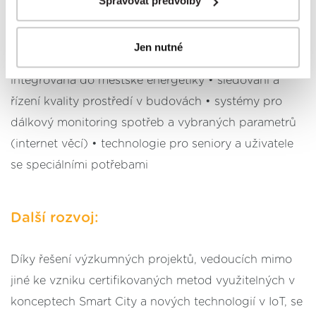
prostřednictvím
tlačítka Spravovat předvolby; zde se
Spravovat předvolby
území • kvalita architektonického a stavebního řešení
rovněž dozvíte podmínky použití cookies a jejich
podrobný přehled
. Souhlasíte-li s výše uvedenými
• plánování energetických zdrojů • lokální řízení
Jen nutné
postupy a použitím, pak klikněte na
tlačítko Povolit vše
výroby, ukládání a spotřeby energie • elektromobilita
a pokračujte dál na naše stránky
. Váš souhlas
integrovaná do městské energetiky • sledování a
uchováváme maximálně po dobu 12 měsíců. Vybrané
řízení kvality prostředí v budovách • systémy pro
možnosti můžete kdykoliv změnit nebo odvolat souhlas
ve svém nastavení.
dálkový monitoring spotřeb a vybraných parametrů
(internet věcí) • technologie pro seniory a uživatele
se speciálními potřebami
Další rozvoj:
Díky řešení výzkumných projektů, vedoucích mimo
jiné ke vzniku certifikovaných metod využitelných v
konceptech Smart City a nových technologií v IoT, se