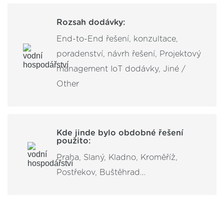
Rozsah dodávky:
End-to-End řešení, konzultace,
poradenství, návrh řešení, Projektový
management IoT dodávky, Jiné /
Other
Kde jinde bylo obdobné řešení
použito:
Praha, Slaný, Kladno, Kroměříž,
Postřekov, Buštěhrad…