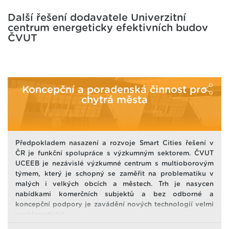
Další řešení dodavatele Univerzitní
centrum energeticky efektivních budov
ČVUT
Koncepční a poradenská činnost pro
chytrá města
Předpokladem nasazení a rozvoje Smart Cities řešení v
ČR je funkční spolupráce s výzkumným sektorem. ČVUT
UCEEB je nezávislé výzkumné centrum s multioborovým
týmem, který je schopný se zaměřit na problematiku v
malých i velkých obcích a městech. Trh je nasycen
nabídkami komerčních subjektů a bez odborné a
koncepční podpory je zavádění nových technologií velmi
problematické.