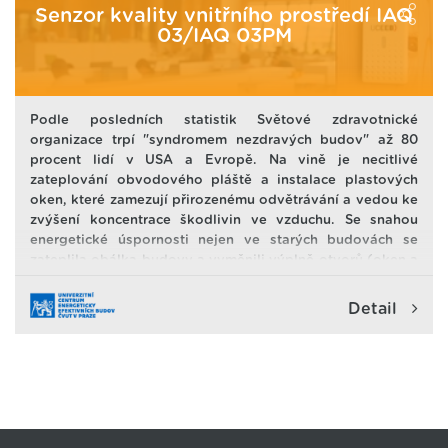
Senzor kvality vnitřního prostředí IAQ
03/IAQ 03PM
Podle posledních statistik Světové zdravotnické
organizace trpí "syndromem nezdravých budov" až 80
procent lidí v USA a Evropě. Na vině je necitlivé
zateplování obvodového pláště a instalace plastových
oken, které zamezují přirozenému odvětrávání a vedou ke
zvýšení koncentrace škodlivin ve vzduchu. Se snahou
energetické úspornosti nejen ve starých budovách se
zateplila obálka budovy a vyměnili výplně otvorů (oken a
dveří). Tím se zamezilo, do té doby přirozenému, větrání
přes netěstnosti v obálce budovy. To je dobré pro
Detail
zamezení tepelných ztrát, ale špatné pro vnitřní prostředí.
Například plně obsazená třída na základní škole se
"vydýchá" i za 20 minut. Takže pak jsou žáci a učitelé
vystavení vlivu nejen vysoké koncentrace CO2.
Hygienické limity koncentrace CO2 jsou překračovány až
5-ti násobně. Což má velmi negativní vliv zdraví a
aktuální stav člověka.