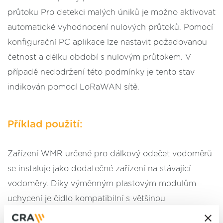
průtoku Pro detekci malých úniků je možno aktivovat
automatické vyhodnocení nulových průtoků. Pomocí
konfigurační PC aplikace lze nastavit požadovanou
četnost a délku období s nulovým průtokem. V
případě nedodržení této podmínky je tento stav
indikován pomocí LoRaWAN sítě.
Příklad použití:
Zařízení WMR určené pro dálkový odečet vodoměrů
se instaluje jako dodatečné zařízení na stávající
vodoměry. Díky výměnným plastovým modulům
uchycení je čidlo kompatibilní s většinou
instalovaných vodoměrů. Jeho velkou výhodou je, že