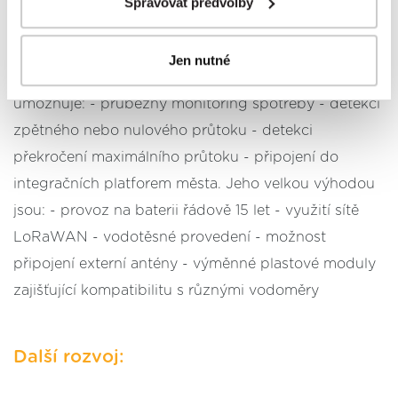
prostřednictvím
tlačítka Spravovat předvolby; zde se
Spravovat předvolby
Přínosy:
rovněž dozvíte podmínky použití cookies a jejich
podrobný přehled
. Souhlasíte-li s výše uvedenými
Jen nutné
postupy a použitím, pak klikněte na
tlačítko Povolit vše
Zařízení pro vzdálený odečet spotřeby vody
a pokračujte dál na naše stránky
. Váš souhlas
umožňuje: - průběžný monitoring spotřeby - detekci
uchováváme maximálně po dobu 12 měsíců. Vybrané
možnosti můžete kdykoliv změnit nebo odvolat souhlas
zpětného nebo nulového průtoku - detekci
ve svém nastavení.
překročení maximálního průtoku - připojení do
integračních platforem města. Jeho velkou výhodou
jsou: - provoz na baterii řádově 15 let - využití sítě
LoRaWAN - vodotěsné provedení - možnost
připojení externí antény - výměnné plastové moduly
zajišťující kompatibilitu s různými vodoměry
Další rozvoj: