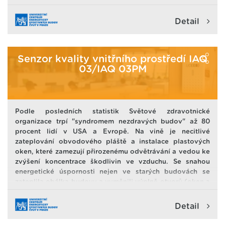
Detail
Senzor kvality vnitřního prostředí IAQ
03/IAQ 03PM
Podle posledních statistik Světové zdravotnické
organizace trpí "syndromem nezdravých budov" až 80
procent lidí v USA a Evropě. Na vině je necitlivé
zateplování obvodového pláště a instalace plastových
oken, které zamezují přirozenému odvětrávání a vedou ke
zvýšení koncentrace škodlivin ve vzduchu. Se snahou
energetické úspornosti nejen ve starých budovách se
zateplila obálka budovy a vyměnili výplně otvorů (oken a
dveří). Tím se zamezilo, do té doby přirozenému, větrání
přes netěstnosti v obálce budovy. To je dobré pro
Detail
zamezení tepelných ztrát, ale špatné pro vnitřní prostředí.
Například plně obsazená třída na základní škole se