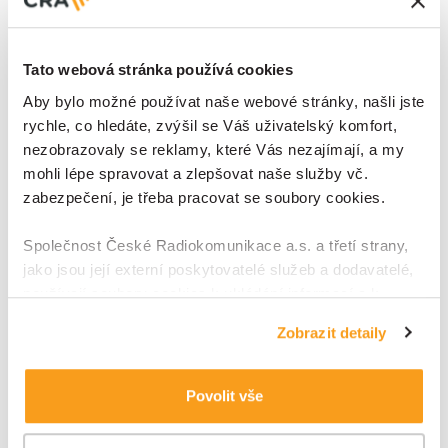
Tato webová stránka používá cookies
Příklad použití:
Aby bylo možné používat naše webové stránky, našli jste
rychle, co hledáte, zvýšil se Váš uživatelský komfort,
• V laboratoři byl vyvinut systém pro kontinuální
nezobrazovaly se reklamy, které Vás nezajímají, a my
monitoring vlhkosti dřevostaveb Moisture Guard. •
mohli lépe spravovat a zlepšovat naše služby vč.
Kombinovaný senzor pro měření kvality vnitřního
zabezpečení, je třeba pracovat se soubory cookies.
prostředí. Je schopen měřit teplotu, relativní
Společnost České Radiokomunikace a.s. a třetí strany,
vzdušnou vlhkost, koncentraci oxidu uhličitého a
jako jsou její externí poskytovatelé služeb a dodavatelé,
koncentraci těkavých organických látek(VOC). •
používají soubory cookies k ukládání informací a k
Zařízení pro vzdálený odečet spotřeby vody. • Na
přístupu k nim v souvislosti s poskytováním, údržbou a
Zobrazit detaily
zdokonalováním svých služeb a zobrazované reklamy,
základě simulací byly optimalizovány magnetické
zejména je využíváme k poskytování a zabezpečení
obvody separátoru kovů.
svých služeb, k analýze a vylepšování jejich výkonu i
Povolit vše
k personalizaci reklam a sdělovaného obsahu. Máte-li
zájem upravovat nastavení cookies, lze tak učinit