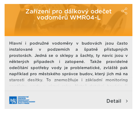
"vydýchá" i za 20 minut. Takže pak jsou žáci a učitelé
vystavení vlivu nejen vysoké koncentrace CO2.
Zařízení pro dálkový odečet
Hygienické limity koncentrace CO2 jsou překračovány až
vodoměrů WMR04-L
5-ti násobně. Což má velmi negativní vliv zdraví a
aktuální stav člověka.
Hlavní i podružné vodoměry v budovách jsou často
instalované v podzemích a špatně přístupných
prostorách. Jedná se o sklepy a šachty, ty navíc jsou v
některých případech i zatopené. Takže pravidelné
odečítání spotřeby vody je problematické, zvláště pak
například pro městského správce budov, který jich má na
starosti desítky. To znemožňuje i základní monitoring
spotřeby vody v rámci roku. Natož detekci havárie či
nestandardního odběru.
Detail