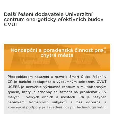
Další řešení dodavatele Univerzitní
centrum energeticky efektivních budov
ČVUT
Koncepční a poradenská činnost pro
chytrá města
Předpokladem nasazení a rozvoje Smart Cities řešení v
ČR je funkční spolupráce s výzkumným sektorem. ČVUT
UCEEB je nezávislé výzkumné centrum s multioborovým
týmem, který je schopný se zaměřit na problematiku v
malých i velkých obcích a městech. Trh je nasycen
nabídkami komerčních subjektů a bez odborné a
koncepční podpory je zavádění nových technologií velmi
problematické.