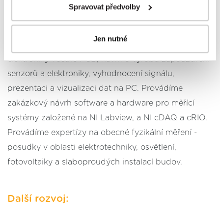
Přínosy:
prostřednictvím
tlačítka Spravovat předvolby; zde se
Spravovat předvolby
rovněž dozvíte podmínky použití cookies a jejich
Provádíme komplexní návrh řetězce senzorové
podrobný přehled
. Souhlasíte-li s výše uvedenými
Jen nutné
postupy a použitím, pak klikněte na
tlačítko Povolit vše
elektroniky: volbu vhodného senzoru, návrh
a pokračujte dál na naše stránky
. Váš souhlas
elektroniky včetně PCB, návrh a výrobu zapouzdření
uchováváme maximálně po dobu 12 měsíců. Vybrané
senzorů a elektroniky, vyhodnocení signálu,
možnosti můžete kdykoliv změnit nebo odvolat souhlas
prezentaci a vizualizaci dat na PC. Provádíme
ve svém nastavení.
zakázkový návrh software a hardware pro měřící
systémy založené na NI Labview, a NI cDAQ a cRIO.
Provádíme expertízy na obecné fyzikální měření -
posudky v oblasti elektrotechniky, osvětlení,
fotovoltaiky a slaboproudých instalací budov.
Další rozvoj: