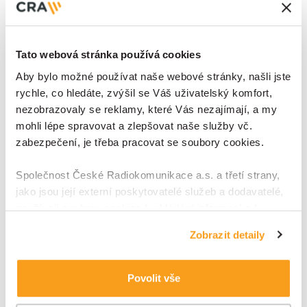
Kvalitní instalace je nedílnou součástí kvalitní dodávky, se
kterou již máme letité zkušenosti.
Tato webová stránka používá cookies
Aby bylo možné používat naše webové stránky, našli jste
rychle, co hledáte, zvýšil se Váš uživatelský komfort,
nezobrazovaly se reklamy, které Vás nezajímají, a my
mohli lépe spravovat a zlepšovat naše služby vč.
Detail
zabezpečení, je třeba pracovat se soubory cookies.
Společnost České Radiokomunikace a.s. a třetí strany,
SARA.hub - prostředí pro IoT integraci
jako jsou její externí poskytovatelé služeb a dodavatelé,
a reakci
používají soubory cookies k ukládání informací a k
přístupu k nim v souvislosti s poskytováním, údržbou a
Zobrazit detaily
zdokonalováním svých služeb a zobrazované reklamy,
zejména je využíváme k poskytování a zabezpečení
SARA.hub
(Smart Assets – Rapid Action) je
snadno
svých služeb, k analýze a vylepšování jejich výkonu i
Povolit vše
použitelné
prostředí, které
usnadňuje nasazení
scénářů na
k personalizaci reklam a sdělovaného obsahu. Máte-li
bázi
internetu věcí (IoT)
. SARA.hub pracuje na principu
zájem upravovat nastavení cookies, lze tak učinit