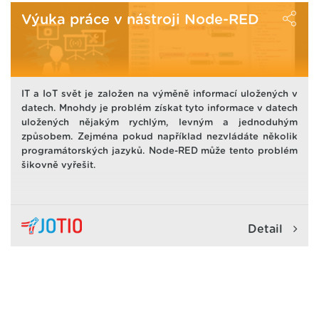
IoT. Řešení nabízí jednu platformu jak pro EndUser tak
pro Back-Office. Zajistíme kompletní dodávku,
Výuka práce v nástroji Node-RED
implementaci, technickou podporu, školení, customizaci a
analytickou podporu při nasazení. Více jak 10 let
zkušeností v oblasti monitoringu.
IT a IoT svět je založen na výměně informací uložených v
datech. Mnohdy je problém získat tyto informace v datech
uložených nějakým rychlým, levným a jednoduhým
způsobem. Zejména pokud například nezvládáte několik
programátorských jazyků. Node-RED může tento problém
šikovně vyřešit.
Detail