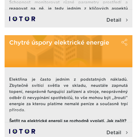
Schopnost monitorovat různé parametry prostředí a
reagovat na ně, je tedy jedním z klíčových aspektů
chytrého prostředí
budov, kanceláří, výrobních hal,
Detail
skladů, obchodů, zdravotnických zařízení
a dalších
prostor.
Důležité ale také je propojit nejrůznější systémy tak, aby
Chytré úspory elektrické energie
se dala zajistit nebo nastavit konkrétní akce
na základě různých vstupů.
Proto společnost iotor a. s. vytvořila systém, pomocí
kterého se
dá kvalita prostředí a budov i
všechny důležité parametry nejen jednoduše sledovat, ale
také ovlivňovat
Elektřina je často jedním z podstatných nákladů.
.
Zbytečně svítící světla ve skladu, neustále zapnutá
topení, nesprávně fungující zařízení a stroje, neoprávněný
odběr či nevypínání spotřebičů, to vše mohou být „žrouti“
energie za kterou platíme nemalé peníze a současně trpí
příroda.
Šetřit na elektrické energii se rozhodně vyplatí. Jak začít?
Detail
Klíčovým prvním krokem je
začít spotřebu měřit
. Ušetřit