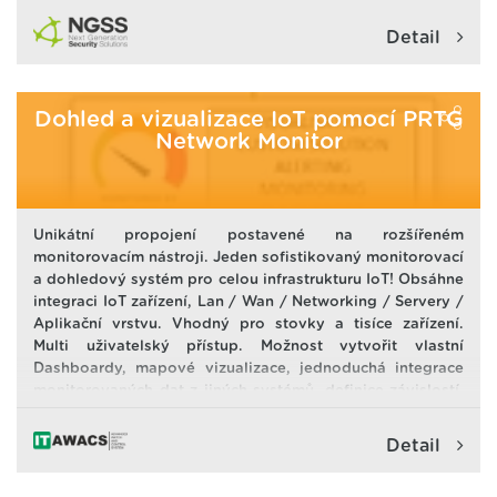
zajištěno ve všech fázích projektu - od návrhu až po
akceptaci.
Detail
Dohled a vizualizace IoT pomocí PRTG
Network Monitor
Proč SARA.hub?
JEDNO MÍSTO pro různé potřeby (nepotřebujete
řadu různých aplikací a systémů)
Silná INTEGRACE s vašimi existujícími systémy a
Unikátní propojení postavené na rozšířeném
procesy (šetříte peníze, čas a úsilí)
monitorovacím nástroji. Jeden sofistikovaný monitorovací
Zaměření na REAKCI pro automatizaci a vyšší
a dohledový systém pro celou infrastrukturu IoT! Obsáhne
efektivitu
integraci IoT zařízení, Lan / Wan / Networking / Servery /
JEDNODUCHÁ implementace (rychlá, ne-invazivní,
Aplikační vrstvu. Vhodný pro stovky a tisíce zařízení.
nízká náročnost na vaší straně)
Multi uživatelský přístup. Možnost vytvořit vlastní
Může začít jako MALÉ řešení, ale ROSTE spolu s
Dashboardy, mapové vizualizace, jednoduchá integrace
vašimi potřebami
monitorovaných dat z jiných systémů, definice závislostí,
propracované notifikace na libovolnou událost.
Analytické vlastnosti neobvyklých událostí, Vhodné pro
Detail
týmovou práci. Nezbytné pro SLA služby, mission critical
řešení a provoz 365/24/7. Minimalizuje TCO náklady na