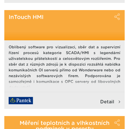
nakonec můžete snížením spotřeby a tím, že se vyhnete
zbytečným potenciálním ztrátám, nebo aspoň dokážete
včas reagovat.
InTouch HMI
Oblíbený software pro vizualizaci, sběr dat a supervizní
řízení procesů kategorie SCADA/HMI s legendární
uživatelskou přátelskostí a celosvětovým rozšířením. Pro
sběr dat z různých zdrojů je k dispozici rozsáhlá nabídka
komunikačních OI serverů přímo od Wonderware nebo od
nezávislých softwarových firem. Podporována je
samozřejmě i komunikace s OPC servery od libovolných
dodavatelů.
Detail
Měření teplotních a vlhkostních