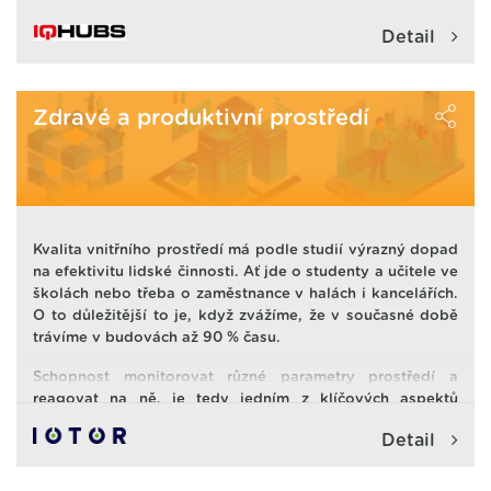
Detail
Zdravé a produktivní prostředí
Kvalita vnitřního prostředí má podle studií výrazný dopad
na efektivitu lidské činnosti. Ať jde o studenty a učitele ve
školách nebo třeba o zaměstnance v halách i kancelářích.
O to důležitější to je, když zvážíme, že v současné době
trávíme v budovách až 90 % času.
Schopnost monitorovat různé parametry prostředí a
reagovat na ně, je tedy jedním z klíčových aspektů
chytrého prostředí
budov, kanceláří, výrobních hal,
Detail
skladů, obchodů, zdravotnických zařízení
a dalších
prostor.