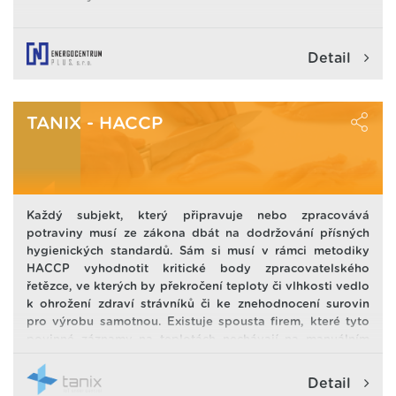
Detail
TANIX - HACCP
Každý subjekt, který připravuje nebo zpracovává
potraviny musí ze zákona dbát na dodržování přísných
hygienických standardů. Sám si musí v rámci metodiky
HACCP vyhodnotit kritické body zpracovatelského
řetězce, ve kterých by překročení teploty či vlhkosti vedlo
k ohrožení zdraví strávníků či ke znehodnocení surovin
pro výrobu samotnou. Existuje spousta firem, které tyto
povinné záznamy na teplotách nechávají na manuálním
odečtu pomocí svých zaměstnanců. Spolehlivost a kvalita
záznamů je pak přímo úměrná jejich spolehlivosti,
Detail
frekvence záznamů je vždy minimální možná a v případě,