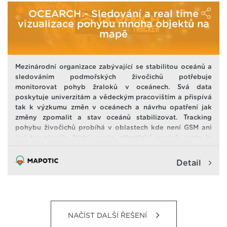
Důležité ale také je propojit nejrůznější systémy tak, aby
OCEARCH - Sledování a real time
se dala zajistit nebo nastavit konkrétní akce
vizualizace pohybu mnoha objektů na
na základě různých vstupů.
mapě
Proto společnost iotor a. s. vytvořila systém, pomocí
kterého se
dá kvalita prostředí a budov i
všechny důležité parametry nejen jednoduše sledovat, ale
Mezinárodní organizace zabývající se stabilitou oceánů a
také ovlivňovat
.
sledováním podmořských živočichů potřebuje
monitorovat pohyb žraloků v oceánech. Svá data
poskytuje univerzitám a vědeckým pracovištím a přispívá
tak k výzkumu změn v oceánech a návrhu opatření jak
změny zpomalit a stav oceánů stabilizovat. Tracking
pohybu živočichů probíhá v oblastech kde není GSM ani
jiný typ signálu (tichý oceán, atlantický oceán), proto je
využíváno řešení trackingu přes satelit, zařízení umístěná
na sledováných objektech musí umět odeslat signál na
Detail
družici, z které jsou data předávána do datováho centra a
dále zpracována.
NAČÍST DALŠÍ ŘEŠENÍ