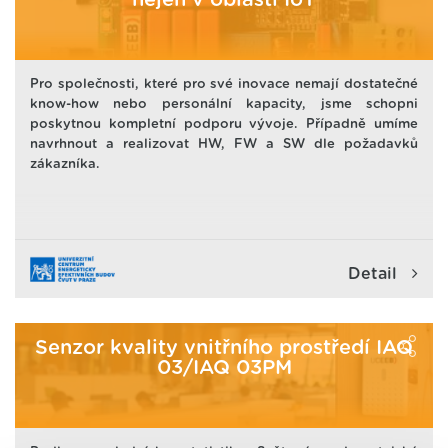
nejen v oblasti IoT
Pro společnosti, které pro své inovace nemají dostatečné
know-how nebo personální kapacity, jsme schopni
poskytnou kompletní podporu vývoje. Případně umíme
navrhnout a realizovat HW, FW a SW dle požadavků
zákazníka.
Detail
Senzor kvality vnitřního prostředí IAQ
03/IAQ 03PM