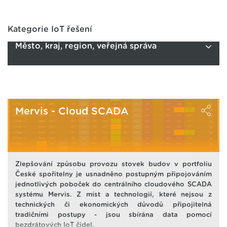
Kategorie IoT řešení
Město, kraj, region, veřejná správa
Mervis - Cloud SCADA
Zlepšování způsobu provozu stovek budov v portfoliu
České spořitelny je usnadněno postupným připojováním
jednotlivých poboček do centrálního cloudového SCADA
systému Mervis. Z míst a technologií, které nejsou z
technických či ekonomických důvodů připojitelná
tradičními postupy - jsou sbírána data pomocí
bezdrátových IoT čidel.