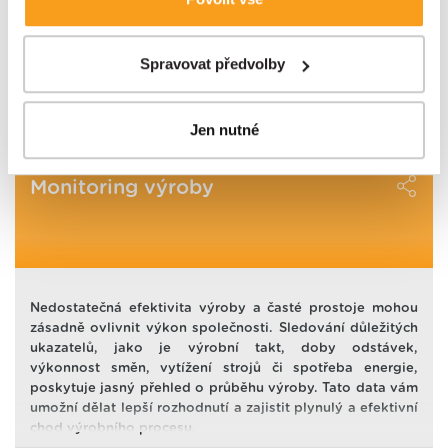
odečítání spotřeby vody je problematické, zvláště pak
k personalizaci reklam a sdělovaného obsahu. Máte-li
například pro městského správce budov, který jich má na
zájem upravovat nastavení cookies, lze tak učinit
starosti desítky. To znemožňuje i základní monitoring
prostřednictvím
tlačítka Spravovat předvolby; zde se
Spravovat předvolby
spotřeby vody v rámci roku. Natož detekci havárie či
nestandardního odběru.
rovněž dozvíte podmínky použití cookies a jejich
podrobný přehled
. Souhlasíte-li s výše uvedenými
Detail
Jen nutné
postupy a použitím, pak klikněte na
tlačítko Povolit vše
a pokračujte dál na naše stránky
. Váš souhlas
uchováváme maximálně po dobu 12 měsíců. Vybrané
Monitoring výroby
možnosti můžete kdykoliv změnit nebo odvolat souhlas
ve svém nastavení.
Nedostatečná efektivita výroby a časté prostoje mohou
zásadně ovlivnit výkon společnosti. Sledování důležitých
ukazatelů, jako je výrobní takt, doby odstávek,
výkonnost směn, vytížení strojů či spotřeba energie,
poskytuje jasný přehled o průběhu výroby. Tato data vám
umožní dělat lepší rozhodnutí a zajistit plynulý a efektivní
chod výrobního procesu.