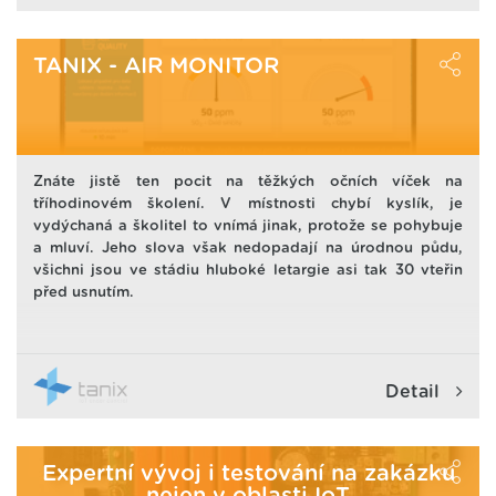
že dojde v odchylce od stanovené normy v intervalu mezi
dvěma odečty či mimo pracovní dobu, neexistuje o tom
ani záznam, ani nebylo možné předejít problémům a
TANIX - AIR MONITOR
škodám. Samostatnou kapitolou je nákladnost na
manuální odečet. Pracovní síla je dnes jednou z
nejdražších položek a měli bychom ji využívat efektivně -
i v tomto ohledu je Tanix se svými zanedbatelnými
náklady přínosem.
Znáte jistě ten pocit na těžkých očních víček na
tříhodinovém školení. V místnosti chybí kyslík, je
vydýchaná a školitel to vnímá jinak, protože se pohybuje
a mluví. Jeho slova však nedopadají na úrodnou půdu,
všichni jsou ve stádiu hluboké letargie asi tak 30 vteřin
před usnutím.
Detail
Expertní vývoj i testování na zakázku