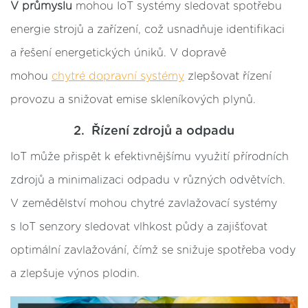
V průmyslu
mohou IoT systémy sledovat spotřebu
energie strojů a zařízení, což usnadňuje identifikaci
a řešení energetických úniků. V dopravě
mohou
chytré dopravní systémy
zlepšovat řízení
provozu a snižovat emise skleníkových plynů.
2. Řízení zdrojů a odpadu
IoT může přispět k efektivnějšímu využití přírodních
zdrojů a minimalizaci odpadu v různých odvětvích.
V zemědělství mohou chytré zavlažovací systémy
s IoT senzory sledovat vlhkost půdy a zajišťovat
optimální zavlažování, čímž se snižuje spotřeba vody
a zlepšuje výnos plodin.