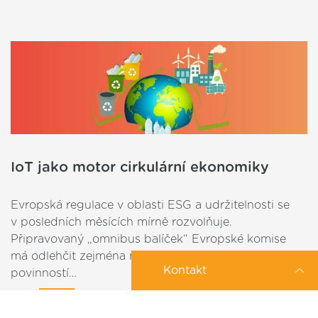
IoT jako motor cirkulární ekonomiky
Evropská regulace v oblasti ESG a udržitelnosti se
v posledních měsících mírně rozvolňuje.
Připravovaný „omnibus balíček“ Evropské komise
má odlehčit zejména menším firmám od některých
Kontakt
povinností…
2025-11-28