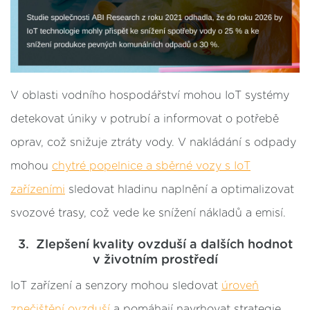
V oblasti vodního hospodářství mohou IoT systémy
detekovat úniky v potrubí a informovat o potřebě
oprav, což snižuje ztráty vody. V nakládání s odpady
mohou
chytré popelnice a sběrné vozy s IoT
zařízeními
sledovat hladinu naplnění a optimalizovat
svozové trasy, což vede ke snížení nákladů a emisí.
3. Zlepšení kvality ovzduší a dalších hodnot
v životním prostředí
IoT zařízení a senzory mohou sledovat
úroveň
znečištění ovzduší
a pomáhají navrhovat strategie