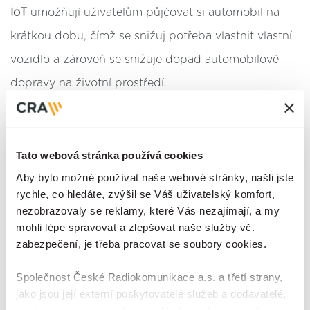
IoT
umožňují uživatelům půjčovat si automobil na
krátkou dobu, čímž se snižuj potřeba vlastnit vlastní
vozidlo a zároveň se snižuje dopad automobilové
dopravy na životní prostředí.
Tato webová stránka používá cookies
Aby bylo možné používat naše webové stránky, našli jste
rychle, co hledáte, zvýšil se Váš uživatelský komfort,
nezobrazovaly se reklamy, které Vás nezajímají, a my
mohli lépe spravovat a zlepšovat naše služby vč.
zabezpečení, je třeba pracovat se soubory cookies.
IoT také hraje důležitou roli v rozvoji
infrastruktury
Společnost České Radiokomunikace a.s. a třetí strany,
pro elektromobily
, jako jsou chytré nabíjecí stanice,
jako jsou její externí poskytovatelé služeb a dodavatelé,