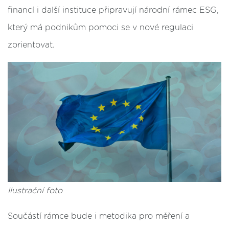
financí i další instituce připravují národní rámec ESG,
který má podnikům pomoci se v nové regulaci
zorientovat.
Ilustrační foto
Součástí rámce bude i metodika pro měření a