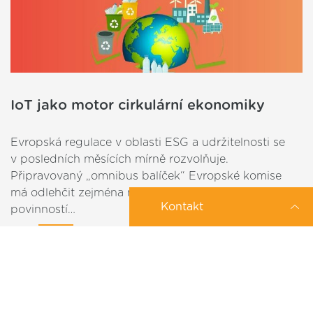
IoT jako motor cirkulární ekonomiky
Evropská regulace v oblasti ESG a udržitelnosti se
v posledních měsících mírně rozvolňuje.
Připravovaný „omnibus balíček“ Evropské komise
má odlehčit zejména menším firmám od některých
Kontakt
povinností…
2025-11-28