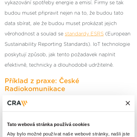
vykazování spotřeby energie a emisí. Firmy se tak
budou muset připravit nejen na to, že budou tato
data sbírat, ale že budou muset prokázat jejich
věrohodnost a soulad se
standardy ESRS
(European
Sustainability Reporting Standards). IoT technologie
poskytují způsob, jak tento požadavek naplnit
efektivně, technicky a dlouhodobě udržitelně.
Příklad z praxe: České
Radiokomunikace
Příkladem využití IoT technologií v oblasti ESG je
společnost CRA. Ta nasadila řešení pro
sběr a
analýzu dat o spotřebě energie
v reálném čase a
Tato webová stránka používá cookies
zároveň integruje systémy prediktivní údržby, které
Aby bylo možné používat naše webové stránky, našli jste