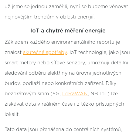
už jsme se jednou zaměřili, nyní se budeme věnovat
nejnovějším trendům v oblasti energií.
IoT a chytré měření energie
Základem každého environmentálního reportu je
znalost
skutečné spotřeby
. IoT technologie, jako jsou
smart metery nebo síťové senzory, umožňují detailní
sledování odběru elektřiny na úrovni jednotlivých
budov, podlaží nebo konkrétních zařízení. Díky
bezdrátovým sítím (5G,
LoRaWAN
, NB-IoT) lze
získávat data v reálném čase i z těžko přístupných
lokalit.
Tato data jsou přenášena do centrálních systémů,