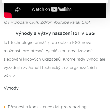
uchováváme maximálně po dobu 12 měsíců. Vybrané
možnosti můžete kdykoliv změnit nebo odvolat souhlas
ve svém nastavení.
IoT v podání CRA. Zdroj: Youtube kanál CRA.
Výhody a výzvy nasazení IoT v ESG
IoT technologie přinášejí do oblasti ESG nové
možnosti pro přesné, rychlé a automatizované
sledování klíčových ukazatelů. Kromě řady výhod ale
vyžadují i zvládnutí technických a organizačních
výzev.
Výhody:
Přesnost a konzistence dat pro reporting