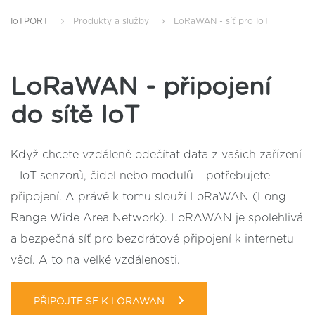
IoTPORT
Produkty a služby
LoRaWAN - síť pro IoT
LoRaWAN - připojení
do sítě IoT
Když chcete vzdáleně odečítat data z vašich zařízení
– IoT senzorů, čidel nebo modulů – potřebujete
připojení. A právě k tomu slouží LoRaWAN (Long
Range Wide Area Network). LoRAWAN je spolehlivá
a bezpečná síť pro bezdrátové připojení k internetu
věcí. A to na velké vzdálenosti.
PŘIPOJTE SE K LORAWAN