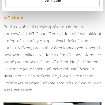
Jen nutné
postupy a použitím, pak klikněte na
tlačítko Povolit vše
a pokračujte dál na naše stránky
. Váš souhlas
uchováváme maximálně po dobu 12 měsíců. Vybrané
IoT cloud
možnosti můžete kdykoliv změnit nebo odvolat souhlas
ve svém nastavení.
Poté, co zařízení odešle zprávu do internetu,
zpracovává ji IoT Cloud. Ten zvládne přijímat, ukládat
a přeposílat zprávy do aplikačních řešení. Nabízí
správu zařízení, projektů, vašich koncových serverů i
hostování aplikací. Najdete v něm všechny informace
nutné pro správu vašeho IoT řešení. Nezáleží na tom,
jestli máte jen pár senzorů nebo robustní řešení o
desítkách tisících zařízení. Když využijete našeho
LoRaWAN připojení, získáte zároveň i IoT cloud. Více
o IoT zařízeních