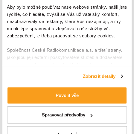
Aby bylo možné používat naše webové stránky, našli jste
rychle, co hledáte, zvýšil se Váš uživatelský komfort,
nezobrazovaly se reklamy, které Vás nezajímají, a my
Koncová IoT zařízení
mohli lépe spravovat a zlepšovat naše služby vč.
Jedním z pilířů každého IoT ekosystému je senzor,
zabezpečení, je třeba pracovat se soubory cookies.
čidlo, modul. Zkrátka zařízení, které měří nepřeberné
Společnost České Radiokomunikace a.s. a třetí strany,
množství veličin. Třeba teplotu, vlhkost, hluk, kvalitu
jako jsou její externí poskytovatelé služeb a dodavatelé,
vzduchu nebo průtok vody.
používají soubory cookies k ukládání informací a k
přístupu k nim v souvislosti s poskytováním, údržbou a
Více o IoT zařízeních
Zobrazit detaily
zdokonalováním svých služeb a zobrazované reklamy,
zejména je využíváme k poskytování a zabezpečení
svých služeb, k analýze a vylepšování jejich výkonu i
Povolit vše
k personalizaci reklam a sdělovaného obsahu. Máte-li
zájem upravovat nastavení cookies, lze tak učinit
prostřednictvím
tlačítka Spravovat předvolby; zde se
Spravovat předvolby
rovněž dozvíte podmínky použití cookies a jejich
podrobný přehled
. Souhlasíte-li s výše uvedenými