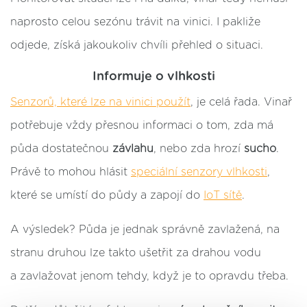
naprosto celou sezónu trávit na vinici. I pakliže
odjede, získá jakoukoliv chvíli přehled o situaci.
Informuje o vlhkosti
Senzorů, které lze na vinici použít
, je celá řada. Vinař
potřebuje vždy přesnou informaci o tom, zda má
půda dostatečnou
závlahu
, nebo zda hrozí
sucho
.
Právě to mohou hlásit
speciální senzory vlhkosti
,
které se umístí do půdy a zapojí do
IoT sítě
.
A výsledek? Půda je jednak správně zavlažená, na
stranu druhou lze takto ušetřit za drahou vodu
a zavlažovat jenom tehdy, když je to opravdu třeba.