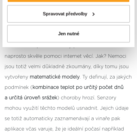
skutečnými postrachy vinařů. Boj proti nim je pro
zájem upravovat nastavení cookies, lze tak učinit
prostřednictvím
tlačítka Spravovat předvolby; zde se
Spravovat předvolby
vinaře značnou částí jejich práce. Padlí (způsobená
rovněž dozvíte podmínky použití cookies a jejich
houbami z čeledi Erysiphaceae), perenospora,
podrobný přehled
. Souhlasíte-li s výše uvedenými
Jen nutné
postupy a použitím, pak klikněte na
tlačítko Povolit vše
Byotritis… Je hned několik chorob, které mají na
a pokračujte dál na naše stránky
. Váš souhlas
vinnou révu spadeno. V boji proti nim může
uchováváme maximálně po dobu 12 měsíců. Vybrané
naprosto skvěle pomoci internet věcí. Jak? Nemoci
možnosti můžete kdykoliv změnit nebo odvolat souhlas
ve svém nastavení.
jsou totiž velmi důkladně zkoumány, díky tomu jsou
vytvořeny
matematické modely
. Ty definují, za jakých
podmínek (
kombinace teplot po určitý počet dnů
a určitá úroveň srážek
) choroby hrozí. Senzory
mohou využití těchto modelů usnadnit. Jejich údaje
se totiž automaticky zaznamenávají a vinaře pak
aplikace včas varuje, že je ideální počasí například