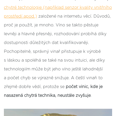
chytré technologie (například senzor kvality vnitřního
prostředí apod.)
založené na internetu věcí. Důvodů,
proč je použít, je mnoho. Víno se takto pěstuje
levněji a hlavně přesněji, rozhodování probíhá díky
dostupnosti důležitých dat kvalifikovaněji.
Pochopitelně, správný vinař přistupuje k výrobě
s láskou a spoléhá se také na svou intuici, ale díky
technologiím může být jeho víno ještě lahodnější
a počet chyb se výrazně snižuje. A čeští vinaři to
zřejmě dobře vědí, protože se
počet vinic, kde je
nasazená chytrá technika, neustále zvyšuje
.