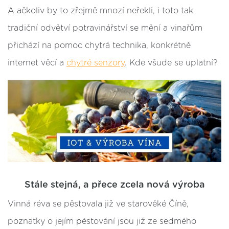
A ačkoliv by to zřejmě mnozí neřekli, i toto tak
tradiční odvětví potravinářství se mění a vinařům
přichází na pomoc chytrá technika, konkrétně
internet věcí a
chytré senzory
. Kde všude se uplatní?
Stále stejná, a přece zcela nová výroba
Vinná réva se pěstovala již ve starověké Číně,
poznatky o jejím pěstování jsou již ze sedmého