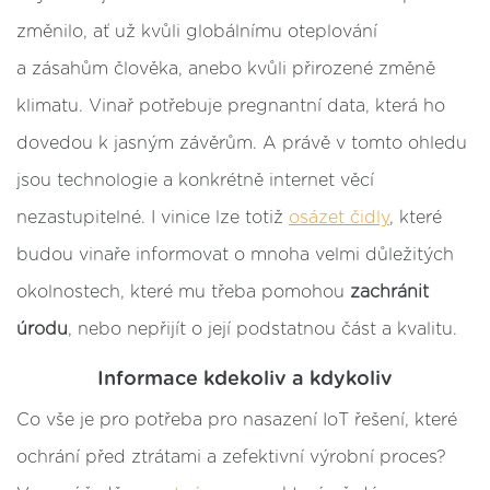
změnilo, ať už kvůli globálnímu oteplování
a zásahům člověka, anebo kvůli přirozené změně
klimatu. Vinař potřebuje pregnantní data, která ho
dovedou k jasným závěrům. A právě v tomto ohledu
jsou technologie a konkrétně internet věcí
nezastupitelné. I vinice lze totiž
osázet čidly
, které
budou vinaře informovat o mnoha velmi důležitých
okolnostech, které mu třeba pomohou
zachránit
úrodu
, nebo nepřijít o její podstatnou část a kvalitu.
Informace kdekoliv a kdykoliv
Co vše je pro potřeba pro nasazení IoT řešení, které
ochrání před ztrátami a zefektivní výrobní proces?