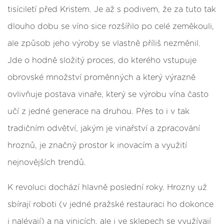
tisíciletí před Kristem. Je až s podivem, že za tuto tak
dlouho dobu se víno sice rozšířilo po celé zeměkouli,
ale způsob jeho výroby se vlastně příliš nezměnil.
Jde o hodně složitý proces, do kterého vstupuje
obrovské množství proměnných a který výrazně
ovlivňuje postava vinaře, který se výrobu vína často
učí z jedné generace na druhou. Přes to i v tak
tradičním odvětví, jakým je vinařství a zpracování
hroznů, je značný prostor k inovacím a využití
nejnovějších trendů.
K revoluci dochází hlavně poslední roky. Hrozny už
sbírají roboti (v jedné pražské restauraci ho dokonce
i nalévají) a na vinicích, ale i ve sklepech se využívají