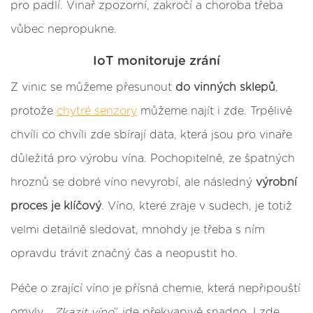
pro padlí. Vinař zpozorní, zakročí a choroba třeba
vůbec nepropukne.
IoT monitoruje zrání
Z vinic se můžeme přesunout
do vinných sklepů
,
protože
chytré senzory
můžeme najít i zde. Trpělivě
chvíli co chvíli zde sbírají data, která jsou pro vinaře
důležitá pro výrobu vína. Pochopitelně, ze špatných
hroznů se dobré víno nevyrobí, ale následný
výrobní
proces je klíčový
. Víno, které zraje v sudech, je totiž
velmi detailně sledovat, mnohdy je třeba s ním
opravdu trávit značný čas a neopustit ho.
Péče o zrající víno je přísná chemie, která nepřipouští
omyly. „
Zkazit víno
“ jde překvapivě snadno. I zde