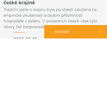
české krajině
Tradiční péče o krajinu byla po staletí založena na
empirické zkušenosti a osobní přítomnosti
hospodáře v terénu. V posledních letech však tyto
obory čelí bezprecedentním výzvám –…
Kontakt
2026-05-25
Zajímá Vás konkrétní IoT řešení?
Můžeme Vám pomoci?
Internet a IoT sítě v divoké přírodě
Zanechte nám své tel. číslo a my se Vám
ozveme
Každou hodinu na planetě vyhynou tři živočišné
/
/
/
/
/
Co nejdříve
Po
Út
St
Čt
Pá