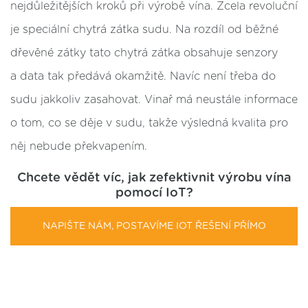
nejdůležitějších kroků při výrobě vína. Zcela revoluční
je speciální chytrá zátka sudu. Na rozdíl od běžné
dřevěné zátky tato chytrá zátka obsahuje senzory
a data tak předává okamžitě. Navíc není třeba do
sudu jakkoliv zasahovat. Vinař má neustále informace
o tom, co se děje v sudu, takže výsledná kvalita pro
něj nebude překvapením.
Chcete vědět víc, jak zefektivnit výrobu vína
pomocí IoT?
NAPIŠTE NÁM, POSTAVÍME IOT ŘEŠENÍ PŘÍMO
PRO VÁS