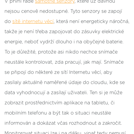
V první řadě
samotné senzory
, které už dávnou
nejsou cenově nedostupné. Tyto senzory se zapojí
do
sítě internetu věcí
, která není energeticky náročná,
takže je není třeba zapojovat do zásuvky elektrické
energie, neboť vydrží dlouho i na obyčejné baterie.
To je důležité, protože asi nikdo nechce snímače
neustále kontrolovat, zda pracují, jak mají. Snímače
se připojí do některé ze sítí Internetu věcí, aby
zasílaly aktuálně naměřené údaje do cloudu, kde se
data vyhodnocují a zasílají uživateli. Ten si je může
zobrazit prostřednictvím aplikace na tabletu, či
mobilním telefonu a být tak o situaci neustále
informován a dokázat včas rozhodnout a zakročit.
Monitorovat situaci lze i na dálku, vinař tedy nemusí