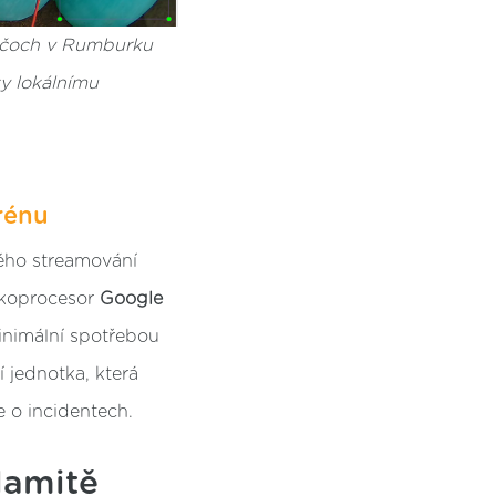
ejčoch v Rumburku
ky lokálnímu
rénu
ého streamování
 koprocesor
Google
inimální spotřebou
 jednotka, která
e o incidentech.
lamitě