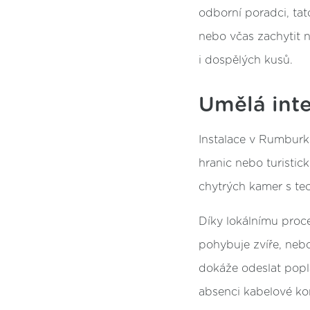
odborní poradci, ta
nebo včas zachytit 
i dospělých kusů.
Umělá inte
Instalace v Rumburku
hranic nebo turisti
chytrých kamer s te
Díky lokálnímu proc
pohybuje zvíře, nebo 
dokáže odeslat popla
absenci kabelové kon