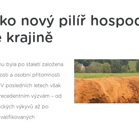
ko nový pilíř hospo
 krajině
nu byla po staletí založena
osti a osobní přítomnosti
 V posledních letech však
precedentním výzvám – od
ických výkyvů až po
kvalifikovaných