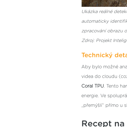
Ukázka reálné dete
automaticky identifi
zpracování obrazu od
Zdroj: Projekt Inteli
Technický det
Aby bylo možné anal
videa do cloudu (co
Coral TPU
. Tento ha
energie. Ve spolupr
„přemýšlí“ přímo u s
Recept na