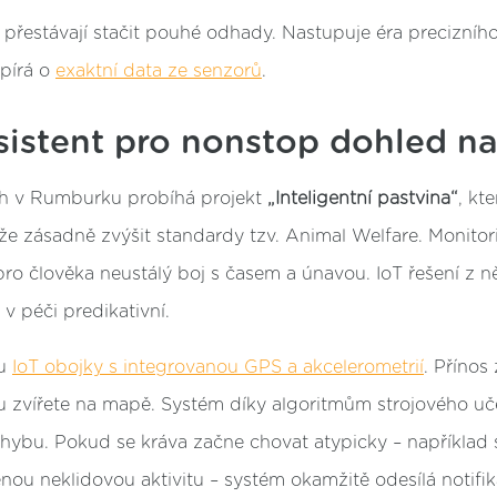
 přestávají stačit pouhé odhady. Nastupuje éra precizníh
opírá o
exaktní data ze senzorů
.
asistent pro nonstop dohled 
h v Rumburku probíhá projekt
„Inteligentní pastvina“
, kt
že zásadně zvýšit standardy tzv. Animal Welfare. Monitor
 pro člověka neustálý boj s časem a únavou. IoT řešení z ně
 v péči predikativní.
ou
IoT obojky s integrovanou GPS a akcelerometrií
. Přínos
u zvířete na mapě. Systém díky algoritmům strojového uče
ohybu. Pokud se kráva začne chovat atypicky – například 
ou neklidovou aktivitu – systém okamžitě odesílá notifik