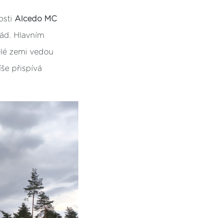
osti
Alcedo MC
kád. Hlavním
elé zemi vedou
še přispívá