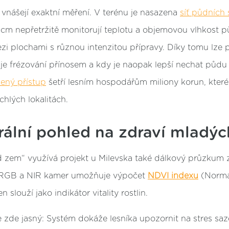
vnášejí exaktní měření. V terénu je nasazena
síť půdních
cm nepřetržitě monitorují teplotu a objemovou vlhkost p
mezi plochami s různou intenzitou přípravy. Díky tomu lze p
je frézování přínosem a kdy je naopak lepší nechat půdu
ený přístup
šetří lesním hospodářům miliony korun, které
hlých lokalitách.
rální pohled na zdraví mladýc
zem“ využívá projekt u Milevska také dálkový průzkum 
 RGB a NIR kamer umožňuje výpočet
NDVI indexu
(Normal
 slouží jako indikátor vitality rostlin.
e zde jasný: Systém dokáže lesníka upozornit na stres s