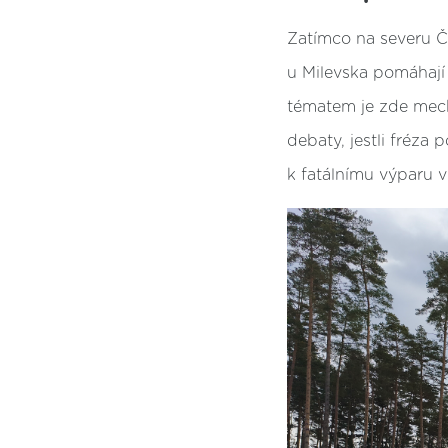
Zatímco na severu Če
u Milevska pomáhají 
tématem je zde mech
debaty, jestli fréza
k fatálnímu výparu v