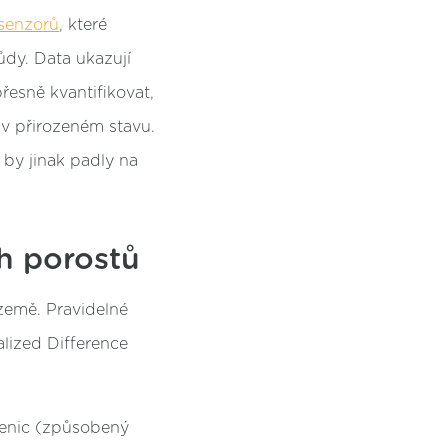
 senzorů
, které
ůdy. Data ukazují
řesně kvantifikovat,
 v přirozeném stavu.
 by jinak padly na
h porostů
země. Pravidelné
ized Difference
azenic (způsobený