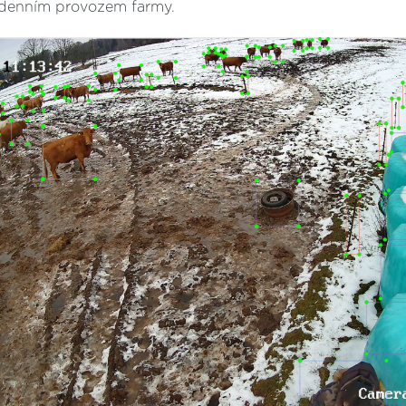
odenním provozem farmy.