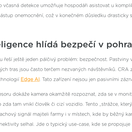
to včasná detekce umožňuje hospodáři asistovat u komp
nástup onemocnění, což v konečném důsledku drasticky sn
ligence hlídá bezpečí v pohra
 řeší ještě jeden pálčivý problém: bezpečnost. Pastviny v 
ckých tras jsou často terčem nezvaných návštěvníků. CRA 
chnologií
Edge AI
. Tato zařízení nejsou jen pasivními záz
esoru dokáže kamera okamžitě rozpoznat, zda se v moni
zda tam vnikl člověk či cizí vozidlo. Tento „strážce, který
chový signál majiteli farmy i v místech, kde by běžný k
ektivity selhal. Jde o typický use-case, kde se propojuj