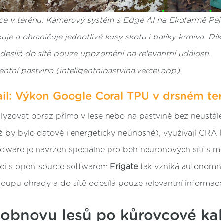
kce v terénu: Kamerový systém s Edge AI na Ekofarmě P
kuje a ohraničuje jednotlivé kusy skotu i balíky krmiva. Dí
esílá do sítě pouze upozornění na relevantní události.
gentní pastvina (inteligentnipastvina.vercel.app)
ail: Výkon Google Coral TPU v drsném te
yzovat obraz přímo v lese nebo na pastvině bez neustál
ž by bylo datově i energeticky neúnosné), využívají CRA
rdware je navržen speciálně pro běh neuronových sítí s m
áci s open-source softwarem
Frigate
tak vzniká autonomní
loupu ohrady a do sítě odesílá pouze relevantní informac
 obnovu lesů po kůrovcové ka