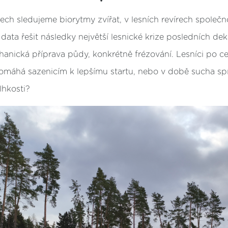
ch sledujeme biorytmy zvířat, v lesních revírech společn
data řešit následky největší lesnické krize posledních de
anická příprava půdy, konkrétně frézování. Lesníci po c
 pomáhá sazenicím k lepšímu startu, nebo v době sucha spí
lhkosti?