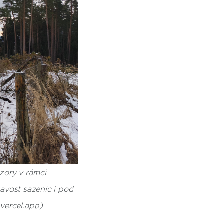
zory v rámci
avost sazenic i pod
.vercel.app)