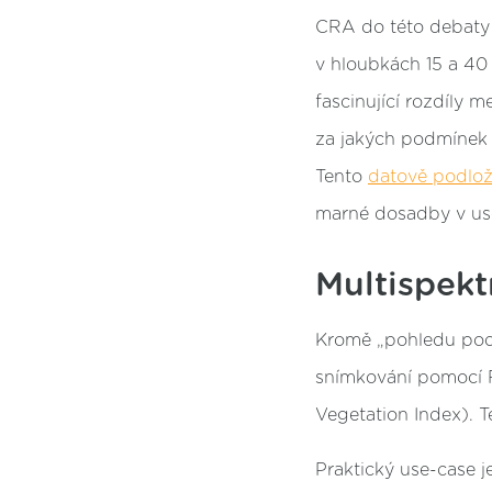
CRA do této debaty 
v hloubkách 15 a 40 
fascinující rozdíly 
za jakých podmínek 
Tento
datově podlož
marné dosadby v usc
Multispekt
Kromě „pohledu pod 
snímkování pomocí
Vegetation Index). Ten
Praktický use-case j