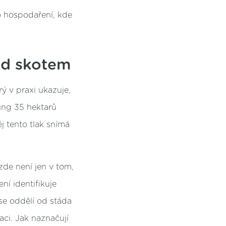
o hospodaření, kde
nad skotem
erý v praxi ukazuje,
ing 35 hektarů
j tento tlak snímá
 zde není jen v tom,
ní identifikuje
se oddělí od stáda
aci. Jak naznačují