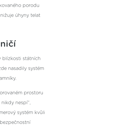
likovaného porodu
ižuje úhyny telat
ničí
blízkosti státních
zde nasadily systém
namníky.
torovaném prostoru
 nikdy nespí“,
amerový systém kvůli
e bezpečnostní