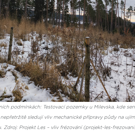
ních podmínkách: Testovací pozemky u Milevska, kde sen
epřetržitě sledují vliv mechanické přípravy půdy na ujím
Zdroj: Projekt Les – vliv frézování (projekt-les-frezovani