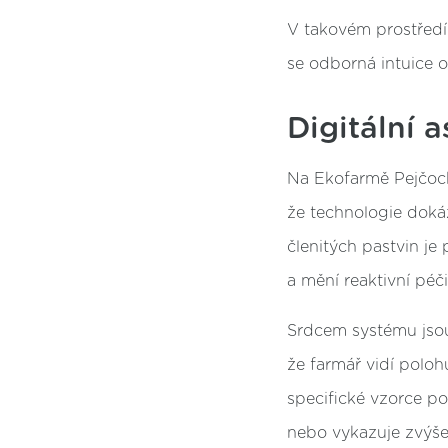
V takovém prostředí
se odborná intuice 
Digitální 
Na Ekofarmě Pejčoc
že technologie doká
členitých pastvin je
a mění reaktivní péči
Srdcem systému js
že farmář vidí poloh
specifické vzorce p
nebo vykazuje zvýšen