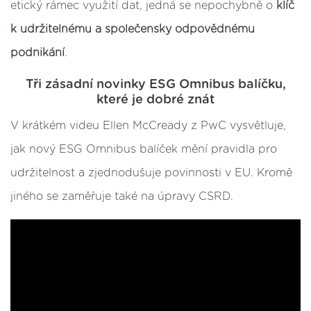
etický rámec využití dat, jedná se nepochybně o
klíč
k udržitelnému a společensky odpovědnému
podnikání
.
Tři zásadní novinky ESG Omnibus balíčku,
které je dobré znát
V krátkém videu Ellen McCready z PwC vysvětluje,
jak nový ESG Omnibus balíček mění pravidla pro
udržitelnost a zjednodušuje povinnosti v EU. Kromě
jiného se zaměřuje také na úpravy CSRD.