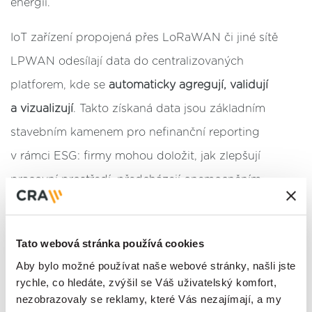
energií.
IoT zařízení propojená přes LoRaWAN či jiné sítě
LPWAN odesílají data do centralizovaných
platforem, kde se
automaticky agregují, validují
a vizualizují
. Takto získaná data jsou základním
stavebním kamenem pro nefinanční reporting
v rámci ESG: firmy mohou doložit, jak zlepšují
pracovní prostředí, předcházejí onemocněním
a snižují absence.
Diverzita, inkluze a asistenční technologie
Tato webová stránka používá cookies
Pro osoby se zdravotním postižením IoT otevírá nové
Aby bylo možné používat naše webové stránky, našli jste
rychle, co hledáte, zvýšil se Váš uživatelský komfort,
příležitosti prostřednictvím chytrých asistenčních
nezobrazovaly se reklamy, které Vás nezajímají, a my
zařízení, která monitorují bezbariérové trasy, ovládání