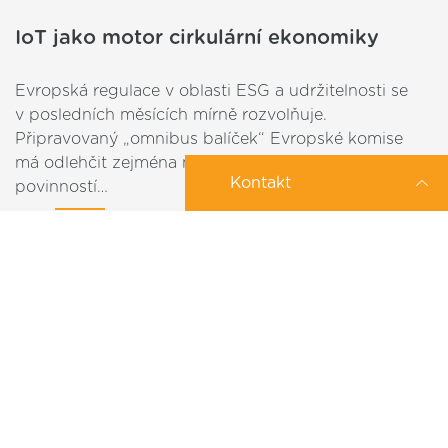
IoT jako motor cirkulární ekonomiky
Evropská regulace v oblasti ESG a udržitelnosti se
v posledních měsících mírně rozvolňuje.
Připravovaný „omnibus balíček“ Evropské komise
má odlehčit zejména menším firmám od některých
Kontakt
povinností…
2025-11-28
Zajímá Vás konkrétní IoT řešení?
Můžeme Vám pomoci?
IoT posiluje důvěru a efektivitu