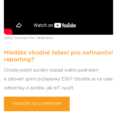
Zdroj: Youtube PwC Nederland
Hledáte vhodné řešení pro nefinanční
reporting?
Chcete posílit sociální dopad svého podnikání
a zároveň splnit požadavky ESG? Obraťte se na naše
odborníky a zjistěte, jak IoT využít.
PORAĎTE SE S EXPERTEM