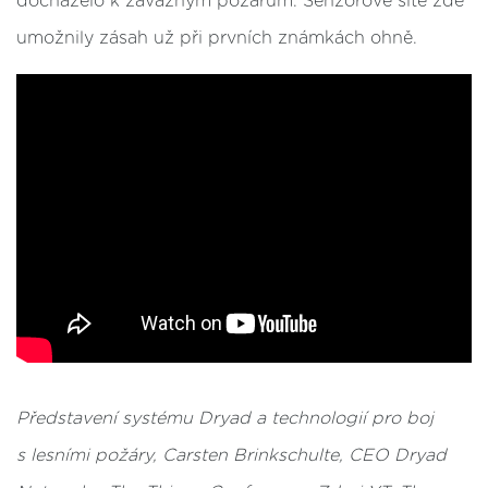
docházelo k závažným požárům. Senzorové sítě zde
umožnily zásah už při prvních známkách ohně.
Představení systému Dryad a technologií pro boj
s lesními požáry, Carsten Brinkschulte, CEO Dryad