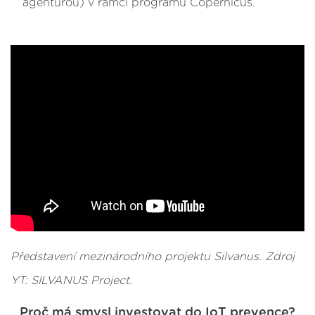
agenturou) v rámci programu Copernicus.
Představení mezinárodního projektu Silvanus. Zdroj
YT: SILVANUS Project.
Proč má smysl investovat do IoT prevence?