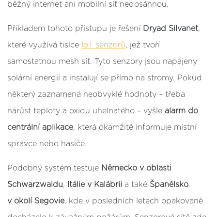
běžný internet ani mobilní síť nedosáhnou.
Příkladem tohoto přístupu je řešení
Dryad Silvanet
,
které využívá tisíce
IoT senzorů
, jež tvoří
samostatnou mesh síť. Tyto senzory jsou napájeny
solární energií a instalují se přímo na stromy. Pokud
některý zaznamená neobvyklé hodnoty – třeba
nárůst teploty a oxidu uhelnatého – vyšle
alarm do
centrální aplikace
, která okamžitě informuje místní
správce nebo hasiče.
Podobný systém testuje
Německo v oblasti
Schwarzwaldu
,
Itálie v Kalábrii
a také
Španělsko
v okolí Segovie
, kde v posledních letech opakovaně