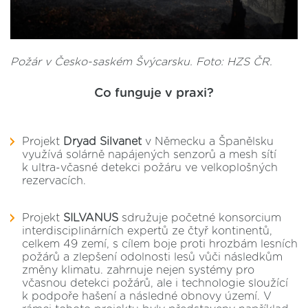
Požár v Česko-saském Švýcarsku. Foto: HZS ČR.
Co funguje v praxi?
Projekt
Dryad Silvanet
v Německu a Španělsku
využívá solárně napájených senzorů a mesh sítí
k ultra-včasné detekci požáru ve velkoplošných
rezervacích.
Projekt
SILVANUS
sdružuje početné konsorcium
interdisciplinárních expertů ze čtyř kontinentů,
celkem 49 zemí, s cílem boje proti hrozbám lesních
požárů a zlepšení odolnosti lesů vůči následkům
změny klimatu. zahrnuje nejen systémy pro
včasnou detekci požárů, ale i technologie sloužící
k podpoře hašení a následné obnovy území. V