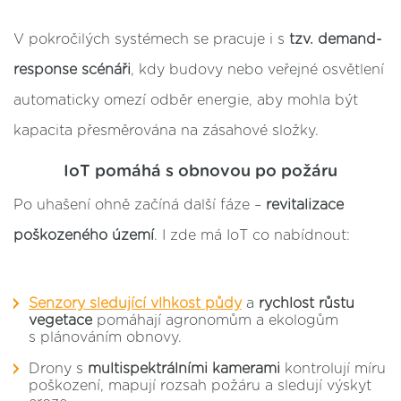
V pokročilých systémech se pracuje i s
tzv. demand-
response scénáři
, kdy budovy nebo veřejné osvětlení
automaticky omezí odběr energie, aby mohla být
kapacita přesměrována na zásahové složky.
IoT pomáhá s obnovou po požáru
Po uhašení ohně začíná další fáze –
revitalizace
poškozeného území
. I zde má IoT co nabídnout:
Senzory sledující vlhkost půdy
a
rychlost růstu
vegetace
pomáhají agronomům a ekologům
s plánováním obnovy.
Drony s
multispektrálními kamerami
kontrolují míru
poškození, mapují rozsah požáru a sledují výskyt