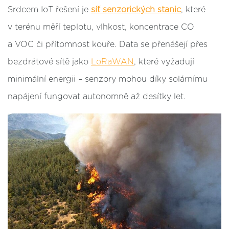
Srdcem IoT řešení je
síť senzorických stanic
, které
v terénu měří teplotu, vlhkost, koncentrace CO
a VOC či přítomnost kouře. Data se přenášejí přes
bezdrátové sítě jako
LoRaWAN
, které vyžadují
minimální energii – senzory mohou díky solárnímu
napájení fungovat autonomně až desítky let.