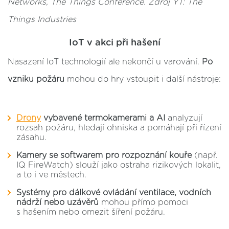
Networks, The Things Conference. Zdroj YT: The
Things Industries
IoT v akci při hašení
Nasazení IoT technologií ale nekončí u varování.
Po
vzniku požáru
mohou do hry vstoupit i další nástroje:
Drony
vybavené termokamerami a AI
analyzují
rozsah požáru, hledají ohniska a pomáhají při řízení
zásahu.
Kamery se softwarem pro rozpoznání kouře
(např.
IQ FireWatch) slouží jako ostraha rizikových lokalit,
a to i ve městech.
Systémy pro dálkové ovládání ventilace, vodních
nádrží nebo uzávěrů
mohou přímo pomoci
s hašením nebo omezit šíření požáru.