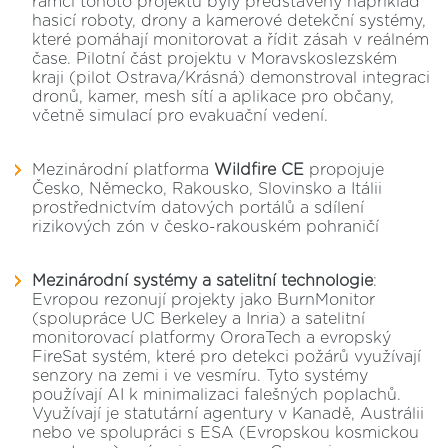
rámci tohoto projektu byly představeny například
hasicí roboty, drony a kamerové detekční systémy,
které pomáhají monitorovat a řídit zásah v reálném
čase. Pilotní část projektu v Moravskoslezském
kraji (pilot Ostrava/Krásná) demonstroval integraci
dronů, kamer, mesh sítí a aplikace pro občany,
včetně simulací pro evakuační vedení.
Mezinárodní platforma
Wildfire CE
propojuje
Česko, Německo, Rakousko, Slovinsko a Itálii
prostřednictvím datových portálů a sdílení
rizikových zón v česko-rakouském pohraničí
Mezinárodní systémy a satelitní technologie
:
Evropou rezonují projekty jako BurnMonitor
(spolupráce UC Berkeley a Inria) a satelitní
monitorovací platformy OroraTech a evropský
FireSat systém, které pro detekci požárů využívají
senzory na zemi i ve vesmíru. Tyto systémy
používají AI k minimalizaci falešných poplachů.
Využívají je statutární agentury v Kanadě, Austrálii
nebo ve spolupráci s ESA (Evropskou kosmickou