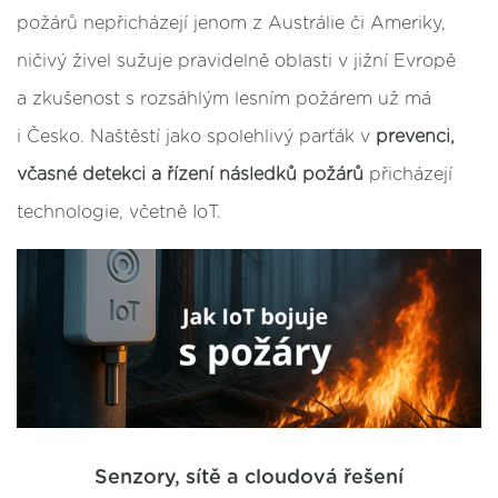
požárů nepřicházejí jenom z Austrálie či Ameriky,
ničivý živel sužuje pravidelně oblasti v jižní Evropě
a zkušenost s rozsáhlým lesním požárem už má
i Česko. Naštěstí jako spolehlivý parťák v
prevenci,
včasné detekci a řízení následků požárů
přicházejí
technologie, včetně IoT.
Senzory, sítě a cloudová řešení