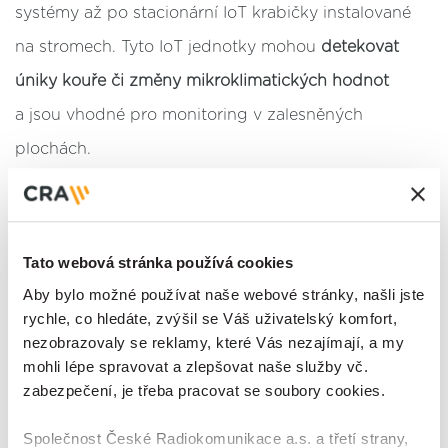
systémy až po stacionární IoT krabičky instalované
na stromech. Tyto IoT jednotky mohou
detekovat
úniky kouře či změny mikroklimatických hodnot
a jsou vhodné pro monitoring v zalesněných
plochách.
V lednu 2025 odstartoval projekt
Wildfire Early
Detection System (WEDS)
řízený Hasičským
Tato webová stránka používá cookies
záchranným sborem ČR ve spolupráci s ministerstvy
Aby bylo možné používat naše webové stránky, našli jste
a výzkumnými institucemi, který potrvá do
rychle, co hledáte, zvýšil se Váš uživatelský komfort,
června 2026. S rozpočtem kolem 171 tisíc eur má za
nezobrazovaly se reklamy, které Vás nezajímají, a my
mohli lépe spravovat a zlepšovat naše služby vč.
cíl analyzovat dostupné technologie, provést
zabezpečení, je třeba pracovat se soubory cookies.
konzultace s experty a realizovat pilotní testy
v reálném prostředí. Během projektu budou
Společnost České Radiokomunikace a.s. a třetí strany,