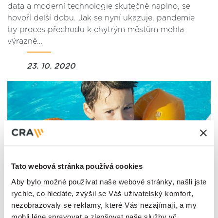
data a moderní technologie skutečně naplno, se
hovoří delší dobu. Jak se nyní ukazuje, pandemie
by proces přechodu k chytrým městům mohla
výrazně…
23. 10. 2020
Tato webová stránka používá cookies
Jak zajistit, že se vám dítě neutopí
v bazénu?
Aby bylo možné používat naše webové stránky, našli jste
Česká republika je světovou velmocí, co se týká
rychle, co hledáte, zvýšil se Váš uživatelský komfort,
počtu bazénů na obyvatele. A zejména v letním
nezobrazovaly se reklamy, které Vás nezajímají, a my
období, pokud jsou v rodině malé děti, hrozí
mohli lépe spravovat a zlepšovat naše služby vč.