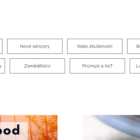
Nové senzory
Naše zkušenosti
B
y
Zemědělství
Průmysl a IIoT
L