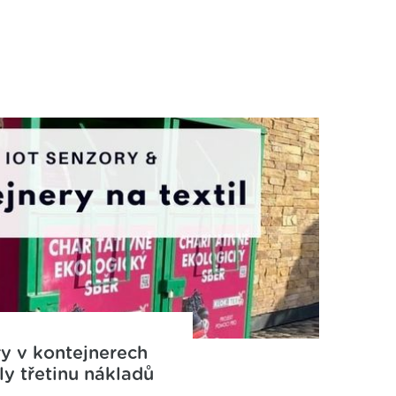
ry v kontejnerech
ily třetinu nákladů