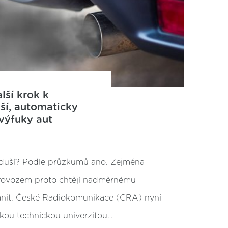
lší krok k
ší, automaticky
 výfuky aut
zduší? Podle průzkumů ano. Zejména
rovozem proto chtějí nadměrnému
ánit. České Radiokomunikace (CRA) nyní
skou technickou univerzitou…