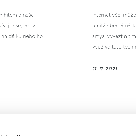
m hitem a naše
Internet věcí může
ejte se, jak lze
určitá sběrná nád
t na dálku nebo ho
smysl vyvézt a tím
využívá tuto techn
11. 11. 2021
NAČÍST DALŠÍ ČLÁNKY