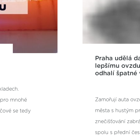
Praha udělá da
lepšímu ovzdu
odhalí špatné
kladech.
Zamořují auta ov
e pro mnohé
města s hustým p
íčové se tedy
znečišťování zabr
spolu s přední če