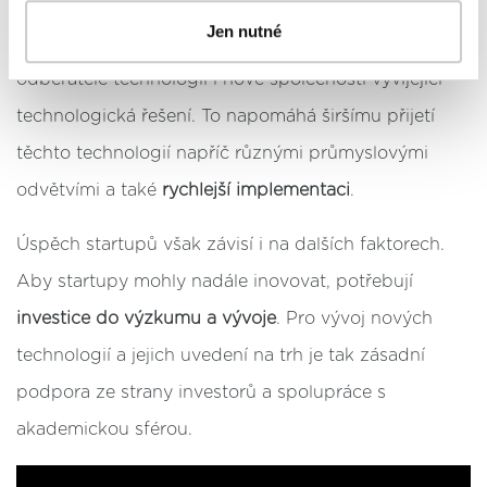
méně nákladná a
finančně lépe dostupná
. Tím do
podrobný přehled
. Souhlasíte-li s výše uvedenými
Jen nutné
postupy a použitím, pak klikněte na
tlačítko Povolit vše
světa IIoT mohou vstoupit menší firmy jako
a pokračujte dál na naše stránky
. Váš souhlas
odběratelé technologií i nové společnosti vyvíjející
uchováváme maximálně po dobu 12 měsíců. Vybrané
možnosti můžete kdykoliv změnit nebo odvolat souhlas
technologická řešení. To napomáhá širšímu přijetí
ve svém nastavení.
těchto technologií napříč různými průmyslovými
odvětvími a také
rychlejší implementaci
.
Úspěch startupů však závisí i na dalších faktorech.
Aby startupy mohly nadále inovovat, potřebují
investice do výzkumu a vývoje
. Pro vývoj nových
technologií a jejich uvedení na trh je tak zásadní
podpora ze strany investorů a spolupráce s
akademickou sférou.