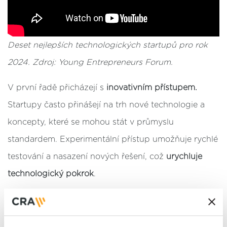
Deset nejlepších technologických startupů pro rok
2024. Zdroj: Young Entrepreneurs Forum.
V první řadě přicházejí s
inovativním přístupem.
Startupy často přinášejí na trh nové technologie a
koncepty, které se mohou stát v průmyslu
standardem. Experimentální přístup umožňuje rychlé
testování a nasazení nových řešení, což
urychluje
technologický pokrok
.
Zatímco velké korporace se zaměřují na větší trhy a
nabízejí řešení s širším užitím, startupy mohou vyvíjet