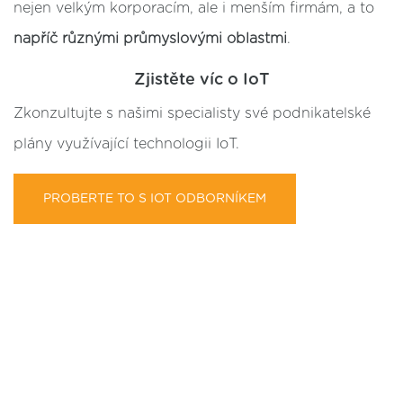
nejen velkým korporacím, ale i menším firmám, a to
napříč různými průmyslovými oblastmi
.
Zjistěte víc o IoT
Zkonzultujte s našimi specialisty své podnikatelské
plány využívající technologii IoT.
PROBERTE TO S IOT ODBORNÍKEM