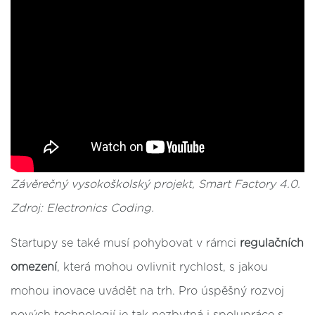
Závěrečný vysokoškolský projekt, Smart Factory 4.0.
Zdroj: Electronics Coding.
Startupy se také musí pohybovat v rámci
regulačních
omezení
, která mohou ovlivnit rychlost, s jakou
mohou inovace uvádět na trh. Pro úspěšný rozvoj
nových technologií je tak nezbytná i spolupráce s