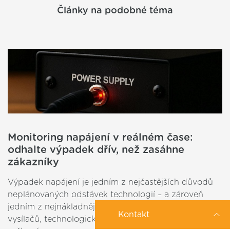
Články na podobné téma
Monitoring napájení v reálném čase:
odhalte výpadek dřív, než zasáhne
zákazníky
Výpadek napájení je jedním z nejčastějších důvodů
neplánovaných odstávek technologií – a zároveň
jedním z nejnákladnějších. Provozovatelé sítí,
Kontakt
vysílačů, technologických uzlů či průmyslových