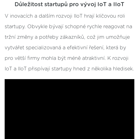
Důležitost startupů pro vývoj IoT a IIoT
V inovacích a dalším rozvoji IIoT hrají klíčovou roli
startupy. Obvykle bývají schopné rychle reagovat na
tržní změny a potřeby zákazníků, což jim umožňuje
vytvářet specializovaná a efektivní řešení, která by
pro větší firmy mohla být méně atraktivní. K rozvoji
IoT a IIoT přispívají startupy hned z několika hledisek.