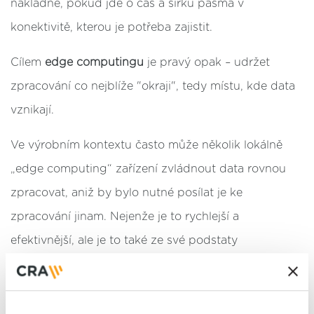
nákladné, pokud jde o čas a šířku pásma v
konektivitě, kterou je potřeba zajistit.
Cílem
edge computingu
je pravý opak – udržet
zpracování co nejblíže "okraji", tedy místu, kde data
vznikají.
Ve výrobním kontextu často může několik lokálně
„edge computing“ zařízení zvládnout data rovnou
zpracovat, aniž by bylo nutné posílat je ke
zpracování jinam. Nejenže je to rychlejší a
efektivnější, ale je to také ze své podstaty
bezpečnější. Protože data nikdy neopustí továrnu,
nehrozí, že by je zachytila nebo zneužila třetí strana.