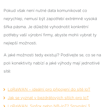
Pokud však není nutné data komunikovat co
nejrychleji, nemusí být zapotřebí extrémně vysoká
šířka pásma. Je důležité vyhodnotit konkrétní
potřeby vaší výrobní firmy, abyste mohli vybrat ty
nejlepší možnosti.
A jaké možnosti tedy existují? Podívejte se, co se na
poli konektivity nabízí a jaké výhody mají jednotlivé
sítě:
LoRaWAN – ideální pro připojení do sítě IoT
Jak se vyznat v bezdrátových sítích pro IoT
LoRaWAN, Sigfox nebo NB-IoT? Srovnání 3