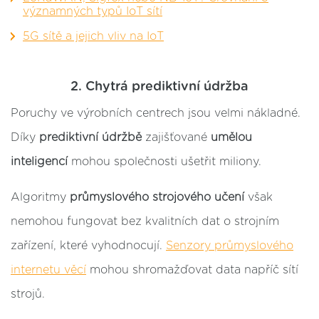
významných typů IoT sítí
5G sítě a jejich vliv na IoT
2. Chytrá prediktivní údržba
Poruchy ve výrobních centrech jsou velmi nákladné.
Díky
prediktivní údržbě
zajišťované
umělou
inteligencí
mohou společnosti ušetřit miliony.
Algoritmy
průmyslového strojového učení
však
nemohou fungovat bez kvalitních dat o strojním
zařízení, které vyhodnocují.
Senzory průmyslového
internetu věcí
mohou shromažďovat data napříč sítí
strojů.