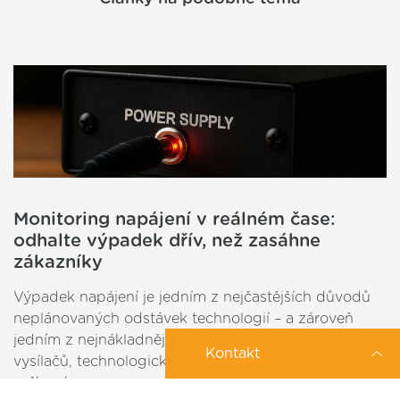
Monitoring napájení v reálném čase:
odhalte výpadek dřív, než zasáhne
zákazníky
Výpadek napájení je jedním z nejčastějších důvodů
neplánovaných odstávek technologií – a zároveň
jedním z nejnákladnějších. Provozovatelé sítí,
Kontakt
vysílačů, technologických uzlů či průmyslových
zařízení…