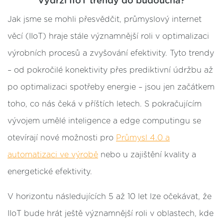
Vydrží IIoT trendy do budoucna?
Jak jsme se mohli přesvědčit, průmyslový internet
věcí (IIoT) hraje stále významnější roli v optimalizaci
výrobních procesů a zvyšování efektivity. Tyto trendy
– od pokročilé konektivity přes prediktivní údržbu až
po optimalizaci spotřeby energie – jsou jen začátkem
toho, co nás čeká v příštích letech. S pokračujícím
vývojem umělé inteligence a edge computingu se
otevírají nové možnosti pro
Průmysl 4.0 a
automatizaci ve výrobě
nebo u zajištění kvality a
energetické efektivity.
V horizontu následujících 5 až 10 let lze očekávat, že
IIoT bude hrát ještě významnější roli v oblastech, kde