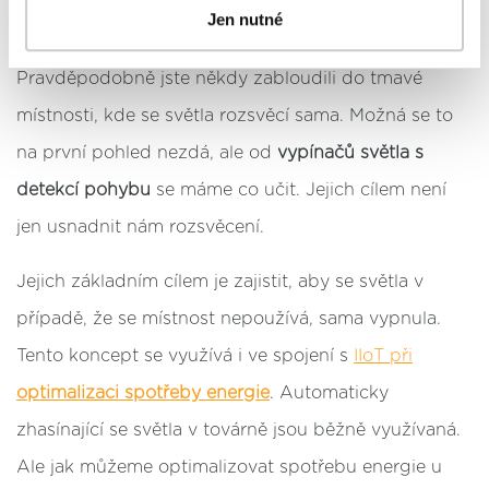
Jen nutné
postupy a použitím, pak klikněte na
tlačítko Povolit vše
5. Optimalizace spotřeby energie
a pokračujte dál na naše stránky
. Váš souhlas
uchováváme maximálně po dobu 12 měsíců. Vybrané
Pravděpodobně jste někdy zabloudili do tmavé
možnosti můžete kdykoliv změnit nebo odvolat souhlas
místnosti, kde se světla rozsvěcí sama. Možná se to
ve svém nastavení.
na první pohled nezdá, ale od
vypínačů světla s
detekcí pohybu
se máme co učit. Jejich cílem není
jen usnadnit nám rozsvěcení.
Jejich základním cílem je zajistit, aby se světla v
případě, že se místnost nepoužívá, sama vypnula.
Tento koncept se využívá i ve spojení s
IIoT při
optimalizaci spotřeby energie
. Automaticky
zhasínající se světla v továrně jsou běžně využívaná.
Ale jak můžeme optimalizovat spotřebu energie u