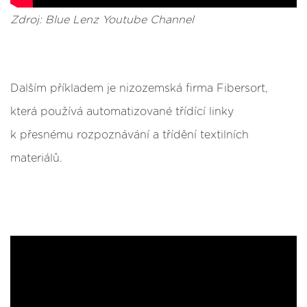
Zdroj: Blue Lenz Youtube Channel
Dalším příkladem je nizozemská firma Fibersort,
která používá automatizované třídící linky
k přesnému rozpoznávání a třídění textilních
materiálů.