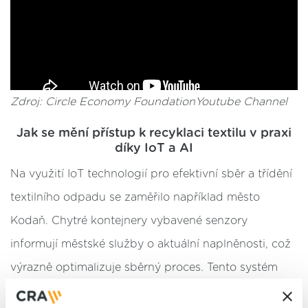
Zdroj: Circle Economy FoundationYoutube Channel
Jak se mění přístup k recyklaci textilu v praxi
díky IoT a AI
Na využití IoT technologií pro efektivní sběr a třídění
textilního odpadu se zaměřilo například město
Kodaň. Chytré kontejnery vybavené senzory
informují městské služby o aktuální naplněnosti, což
výrazně optimalizuje sběrný proces. Tento systém
přinesl městu nejen úsporu nákladů, ale také snížení