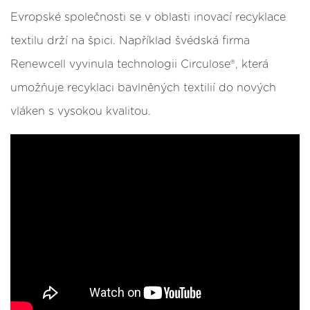
Evropské společnosti se v oblasti inovací recyklace
textilu drží na špici. Například švédská firma
Renewcell vyvinula technologii Circulose®, která
umožňuje recyklaci bavlněných textilií do nových
vláken s vysokou kvalitou.