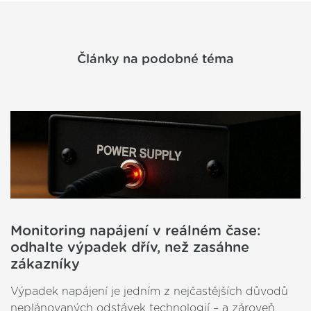
Články na podobné téma
Monitoring napájení v reálném čase:
odhalte výpadek dřív, než zasáhne
zákazníky
Výpadek napájení je jedním z nejčastějších důvodů
neplánovaných odstávek technologií – a zároveň