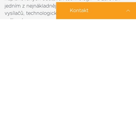
jedním z nejnákladnějších. Provozovatelé sítí,
Kontakt
vysílačů, technologických uzlů či průmyslových
zařízení…
2026-04-30
Zajímá Vás konkrétní IoT řešení?
Můžeme Vám pomoci?
Zanechte nám své tel. číslo a my se Vám
ozveme
IoT už neni jen zdroj dat. Učí se jednat
/
/
/
/
/
Co nejdříve
Po
Út
St
Čt
Pá
/
/
/
7-10h
10-13h
13-16h
16-19h
IoT už dávno není jen o sběru dat a přehledných
dashboardech. V průmyslu, městech
i infrastruktuře se dnes prosazují systémy, které