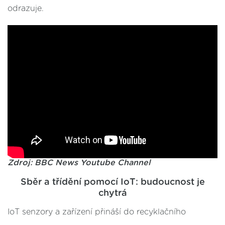
odrazuje.
Zdroj: BBC News Youtube Channel
Sběr a třídění pomocí IoT: budoucnost je
chytrá
IoT senzory a zařízení přináší do recyklačního