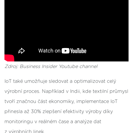
Zdroj: Business Insider Youtube channel
IoT také umožňuje sledovat a optimalizovat celý
výrobní proces. Například v Indii, kde textilní průmysl
tvoří značnou část ekonomiky, implementace IoT
přinesla až 30% zlepšení efektivity výroby díky
monitoringu v reálném čase a analýze dat
z výrobních linek​.