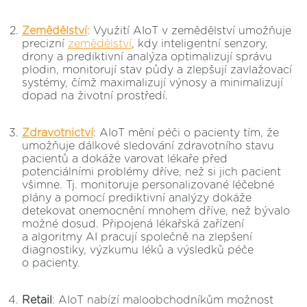
Zemědělství
: Využití AIoT v zemědělství umožňuje
precizní
zemědělství
, kdy inteligentní senzory,
drony a prediktivní analýza optimalizují správu
plodin, monitorují stav půdy a zlepšují zavlažovací
systémy, čímž maximalizují výnosy a minimalizují
dopad na životní prostředí​​.
Zdravotnictví
: AIoT mění péči o pacienty tím, že
umožňuje dálkové sledování zdravotního stavu
pacientů a dokáže varovat lékaře před
potenciálními problémy dříve, než si jich pacient
všimne. Tj. monitoruje personalizované léčebné
plány a pomocí prediktivní analýzy dokáže
detekovat onemocnění mnohem dříve, než bývalo
možné dosud. Připojená lékařská zařízení
a algoritmy AI pracují společně na zlepšení
diagnostiky, výzkumu léků a výsledků péče
o pacienty​​.
Retail
: AIoT nabízí maloobchodníkům možnost