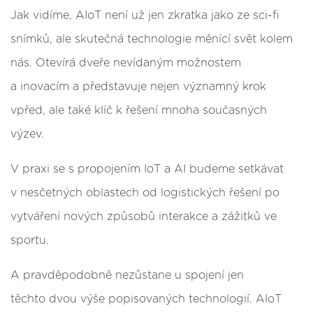
Jak vidíme, AIoT není už jen zkratka jako ze sci-fi
snímků, ale skutečná technologie měnící svět kolem
nás. Otevírá dveře nevídaným možnostem
a inovacím a představuje nejen významný krok
vpřed, ale také klíč k řešení mnoha současných
výzev.
V praxi se s propojením IoT a AI budeme setkávat
v nesčetných oblastech od logistických řešení po
vytváření nových způsobů interakce a zážitků ve
sportu.
A pravděpodobně nezůstane u spojení jen
těchto dvou výše popisovaných technologií. AIoT