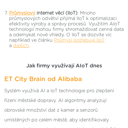
Průmyslový
internet věcí (IIoT)
: Mnoho
průmyslových odvětví přijímá IIoT k optimalizaci
efektivity výroby a správy procesů. Využitím AIoT
technologií mohou firmy shromažďovat cenná data
a odemykat nové vhledy. O IIoT se dozvíte víc
například ve článku
Průmysl potřebuje IIoT
a
dalších
.
Jak firmy využívají AIoT dnes
ET City Brain od Alibaba
Systém využívá AI a IoT technologie pro zlepšení
řízení městské dopravy. AI algoritmy analyzují
obrovské množství dat z kamer a senzorů
umístěných po celém městě, aby identifikovaly