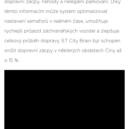
dopravní zácpy, nehody a nelegální parkování. Díky
těmto informacím může systém optimalizovat
nastavení semaforů v reálném čase, umožňuje
rychlejší průjezd záchranářských vozidel a zlepšuje
celkový průběh dopravy. ET City Brain byl schopen
snížit dopravní zácpy v některých oblastech Číny až
o 15 %.