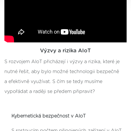
Výzvy a rizika AIoT
S rozvojem AIoT přicházejí i výzvy a rizika, které je
nutné řešit, aby bylo možné technologii bezpečně
a efektivně využívat. S čím se tedy musíme
vypořádat a raději se předem připravit?
Kybernetická bezpečnost v AIoT
S rostoucím počtem připojených zařízení v AIoT