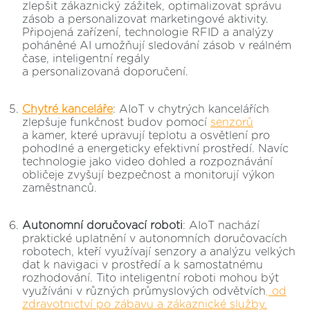
zlepšit zákaznický zážitek, optimalizovat správu
zásob a personalizovat marketingové aktivity.
Připojená zařízení, technologie RFID a analýzy
poháněné AI umožňují sledování zásob v reálném
čase, inteligentní regály
a personalizovaná doporučení​​.
Chytré kanceláře
: AIoT v chytrých kancelářích
zlepšuje funkčnost budov pomocí
senzorů
a kamer, které upravují teplotu a osvětlení pro
pohodlné a energeticky efektivní prostředí. Navíc
technologie jako video dohled a rozpoznávání
obličeje zvyšují bezpečnost a monitorují výkon
zaměstnanců​​.
Autonomní doručovací roboti
: AIoT nachází
praktické uplatnění v autonomních doručovacích
robotech, kteří využívají senzory a analýzu velkých
dat k navigaci v prostředí a k samostatnému
rozhodování. Tito inteligentní roboti mohou být
využíváni v různých průmyslových odvětvích
, od
zdravotnictví po zábavu a zákaznické služby​​.