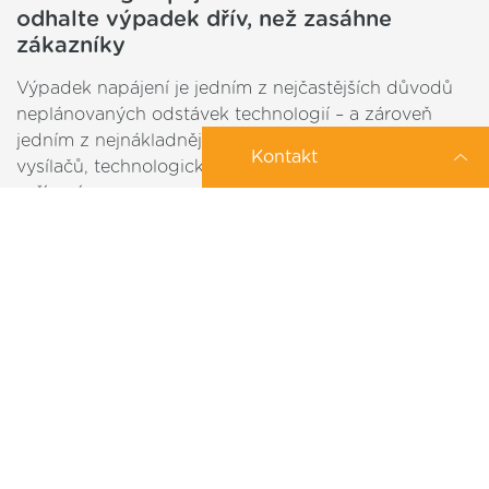
odhalte výpadek dřív, než zasáhne
zákazníky
Výpadek napájení je jedním z nejčastějších důvodů
neplánovaných odstávek technologií – a zároveň
jedním z nejnákladnějších. Provozovatelé sítí,
Kontakt
vysílačů, technologických uzlů či průmyslových
zařízení…
2026-04-30
Zajímá Vás konkrétní IoT řešení?
Můžeme Vám pomoci?
Zanechte nám své tel. číslo a my se Vám
ozveme
IoT už neni jen zdroj dat. Učí se jednat