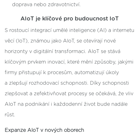
doprava nebo zdravotnictví.
AIoT je klíčové pro budoucnost IoT
S rostoucí integrací umělé inteligence (AI) a internetu
věcí (IoT), známou jako AIoT, se otevírají nové
horizonty v digitální transformaci. AIoT se stává
klíčovým prvkem inovací, které mění způsoby, jakými
firmy přistupují k procesům, automatizují úkoly
a zlepšují rozhodovací schopnosti. Díky schopnosti
zlepšovat a zefektivňovat procesy se očekává, že vliv
AIoT na podnikání i každodenní život bude nadále
růst.
Expanze AIoT v nových oborech