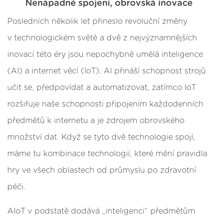
Nenápadné spojení, obrovská inovace
Posledních několik let přineslo revoluční změny
v technologickém světě a dvě z nejvýznamnějších
inovací této éry jsou nepochybně umělá inteligence
(AI) a internet věcí (IoT). AI přináší schopnost strojů
učit se, předpovídat a automatizovat, zatímco IoT
rozšiřuje naše schopnosti připojením každodenních
předmětů k internetu a je zdrojem obrovského
množství dat. Když se tyto dvě technologie spojí,
máme tu kombinace technologií, které mění pravidla
hry ve všech oblastech od průmyslu po zdravotní
péči.
AIoT v podstatě dodává „inteligenci“ předmětům