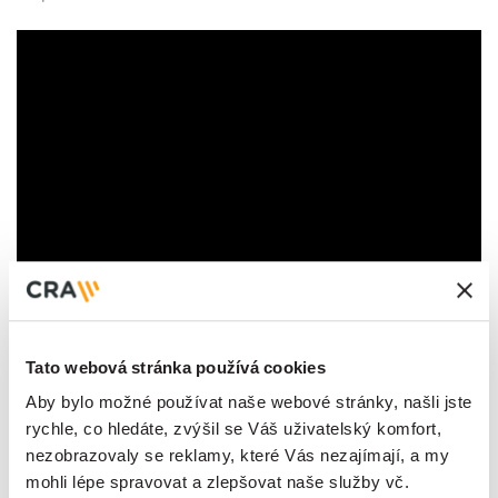
Amazon Go a chytrý Maloobchod
Tato webová stránka používá cookies
Aby bylo možné používat naše webové stránky, našli jste
Koncept obchodu Amazon Go využívá AIoT
rychle, co hledáte, zvýšil se Váš uživatelský komfort,
k vytvoření bezobslužného maloobchodního
nezobrazovaly se reklamy, které Vás nezajímají, a my
mohli lépe spravovat a zlepšovat naše služby vč.
prostředí. Když si zákazníci vezmou zboží z regálu,