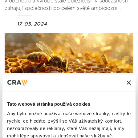
k obchodu a výrobě stále důležitější. V současnosti
zahajují společnosti po celém světě ambiciózní…
17. 05. 2024
Chytré úly zachraňují včely
Tato webová stránka používá cookies
Některé oblasti lidské činnosti nám připadají
skutečně velice vzdálené od světa plného
Aby bylo možné používat naše webové stránky, našli jste
technologií, analýzy dat, aplikací a zařízení. Patří
rychle, co hledáte, zvýšil se Váš uživatelský komfort,
sem například některá tradiční odvětví zemědělství,
nezobrazovaly se reklamy, které Vás nezajímají, a my
…
mohli lépe spravovat a zlepšovat naše služby vč.