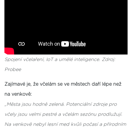
Spojení včelaření, IoT a umělé inteligence. Zdroj:
Probee
Zajímavé je, že včelám se ve městech daří lépe než
na venkově:
„Města jsou hodně zelená. Potenciální zdroje pro
včely jsou velmi pestré a včelám sezónu prodlužují.
Na venkově nebyl lesní med kvůli počasí a přírodním