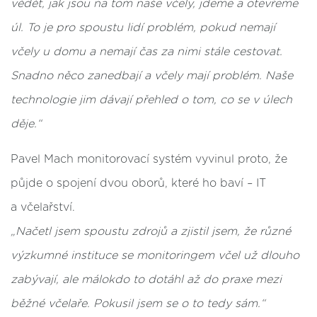
vědět, jak jsou na tom naše včely, jdeme a otevřeme
úl. To je pro spoustu lidí problém, pokud nemají
včely u domu a nemají čas za nimi stále cestovat.
Snadno něco zanedbají a včely mají problém. Naše
technologie jim dávají přehled o tom, co se v úlech
děje.“
Pavel Mach monitorovací systém vyvinul proto, že
půjde o spojení dvou oborů, které ho baví – IT
a včelařství.
„Načetl jsem spoustu zdrojů a zjistil jsem, že různé
výzkumné instituce se monitoringem včel už dlouho
zabývají, ale málokdo to dotáhl až do praxe mezi
běžné včelaře. Pokusil jsem se o to tedy sám.“