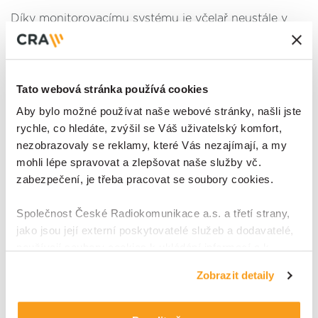
Díky monitorovacímu systému je včelař neustále v
obraze.
„
Měříme různé veličiny, jako je například
frekvence
Tato webová stránka používá cookies
akustického projevu včel
, tedy bzučení. Z toho se dá
Aby bylo možné používat naše webové stránky, našli jste
vydedukovat, jestli jsou včely ve stresu (případně
rychle, co hledáte, zvýšil se Váš uživatelský komfort,
nezobrazovaly se reklamy, které Vás nezajímají, a my
v jakém). Mohly přijít o matku, mají hlad, nebo měly
mohli lépe spravovat a zlepšovat naše služby vč.
problém se škůdcem, což vše dokážeme zjistit.
zabezpečení, je třeba pracovat se soubory cookies.
Stejně tak zjistíme, když se včely vyrojí a včelaři o
Společnost České Radiokomunikace a.s. a třetí strany,
tom dáme zprávu. Zjistíme hmotnost úlu, jestli to, co
jako jsou její externí poskytovatelé služeb a dodavatelé,
používají soubory cookies k ukládání informací a k
nosí včely z přírody, postačuje, nebo zda jim ubývají
přístupu k nim v souvislosti s poskytováním, údržbou a
zásoby a hladoví. Nezajímá nás celková hmotnost,
Zobrazit detaily
zdokonalováním svých služeb a zobrazované reklamy,
ale její přírůstek nebo úbytek. Máme komplexní
zejména je využíváme k poskytování a zabezpečení
svých služeb, k analýze a vylepšování jejich výkonu i