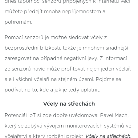
dnes tapomocí senzorů připojených k internetu věcí
můžete předejít mnoha nepříjemnostem a
pohromám.
Pomocí senzorů je možné sledovat včely z
bezprostřední blízkosti, takže je mnohem snadnější
zareagovat na případné negativní jevy. Z informací
ze senzorů navíc může profitovat nejen jeden včelař,
ale i všichni včelaři na stejném území. Pojďme se
podívat na to, kde a jak je tedy uplatnit.
Včely na střechách
Potenciál IoT si zde dobře uvědomoval Pavel Mach,
který se zabývá vývojem monitorovacích systémů ve
včelařství a který rozběhl projekt
Včely na střechách
.