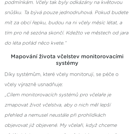
podmínkám. Včely tak byly odkázány na květovou
snůšku. Ta bývá pouze jednodruhová. Pokud budete
mít za obcí řepku, budou na ni včely měsíc létat, a
tím pro ně sezóna skončí. Kdežto ve městech od jara
do léta pořád něco kvete.“
Mapování života včelstev monitorovacími
systémy
Díky systémům, které včely monitorují, se péče o
včely výrazně usnadňuje:
„Cílem monitorovacích systémů pro včelaře je
zmapovat život včelstva, aby o nich měl lepší
přehled a nemusel neustále při prohlídkách
objevovat již objevené. My včelaři, když chceme