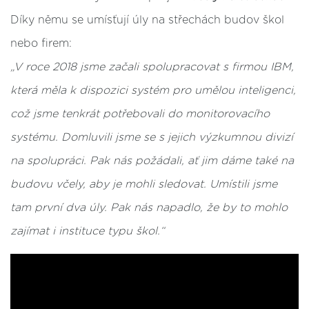
Díky němu se umísťují úly na střechách budov škol
nebo firem:
„V roce 2018 jsme začali spolupracovat s firmou IBM,
která měla k dispozici systém pro umělou inteligenci,
což jsme tenkrát potřebovali do monitorovacího
systému. Domluvili jsme se s jejich výzkumnou divizí
na spolupráci. Pak nás požádali, ať jim dáme také na
budovu včely, aby je mohli sledovat. Umístili jsme
tam první dva úly. Pak nás napadlo, že by to mohlo
zajímat i instituce typu škol.“