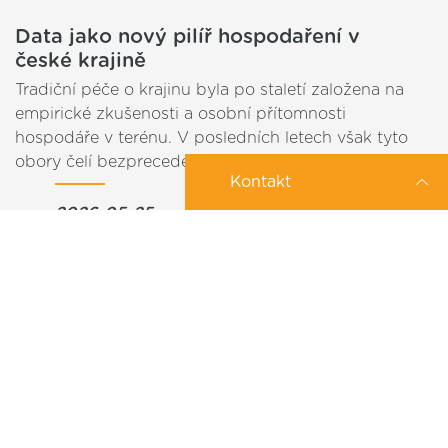
Data jako nový pilíř hospodaření v
české krajině
Tradiční péče o krajinu byla po staletí založena na
empirické zkušenosti a osobní přítomnosti
hospodáře v terénu. V posledních letech však tyto
obory čelí bezprecedentním výzvám –…
Kontakt
2026-05-25
Zajímá Vás konkrétní IoT řešení?
Můžeme Vám pomoci?
Internet a IoT sítě v divoké přírodě