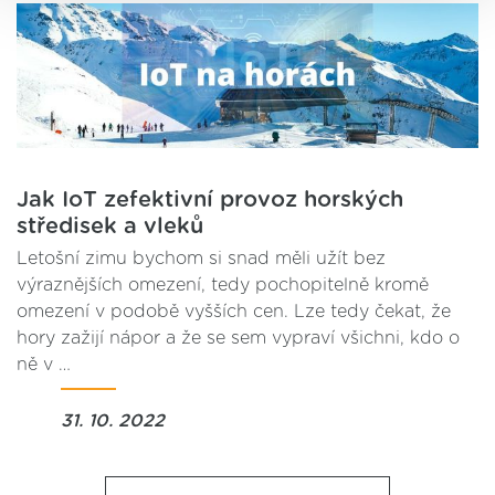
ve svém nastavení.
Jak IoT zefektivní provoz horských
středisek a vleků
Letošní zimu bychom si snad měli užít bez
výraznějších omezení, tedy pochopitelně kromě
omezení v podobě vyšších cen. Lze tedy čekat, že
hory zažijí nápor a že se sem vypraví všichni, kdo o
ně v …
31. 10. 2022