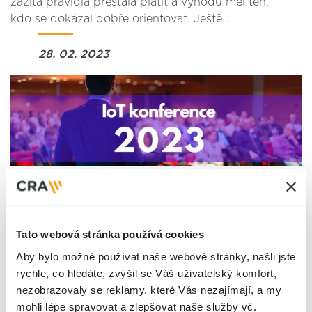
zažitá pravidla přestala platit a výhodu měl ten,
kdo se dokázal dobře orientovat. Ještě…
28. 02. 2023
14 tipů na nejlepší světové IoT
konference v roce 2023!
Tato webová stránka používá cookies
IoT konference v roce 2023 se konají po celém
světě, lze je navštívit osobně i virtuálně. Patří mezi
Aby bylo možné používat naše webové stránky, našli jste
ně konference specifické pro odvětví, jako jsou
rychle, co hledáte, zvýšil se Váš uživatelský komfort,
konference o průmyslovém internetu věcí, výrobě…
nezobrazovaly se reklamy, které Vás nezajímají, a my
mohli lépe spravovat a zlepšovat naše služby vč.