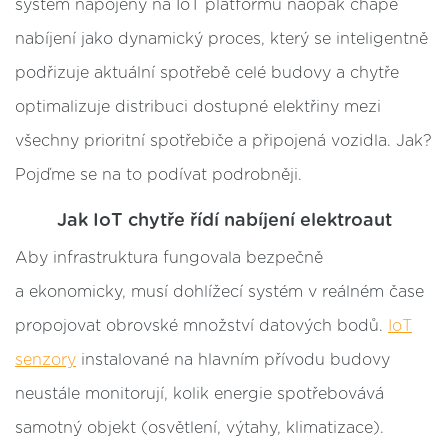
systém napojený na IoT platformu naopak chápe
nabíjení jako dynamický proces, který se inteligentně
podřizuje aktuální spotřebě celé budovy a chytře
optimalizuje distribuci dostupné elektřiny mezi
všechny prioritní spotřebiče a připojená vozidla. Jak?
Pojďme se na to podívat podrobněji.
Jak IoT chytře řídí nabíjení elektroaut
Aby infrastruktura fungovala bezpečně
a ekonomicky, musí dohlížecí systém v reálném čase
propojovat obrovské množství datových bodů.
IoT
senzory
instalované na hlavním přívodu budovy
neustále monitorují, kolik energie spotřebovává
samotný objekt (osvětlení, výtahy, klimatizace).