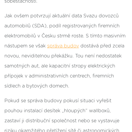
soběstačnosti.
Jak ovšem potvrzují aktuální data Svazu dovozců
automobilů (SDA), podíl registrovaných firemních
elektromobilů v Česku strmě roste. S tímto masivním
nástupem se však
správa budov
dostává před zcela
novou, neviditelnou překážku. Tou není nedostatek
samotných aut, ale kapacitní stropy elektrických
přípojek v administrativních centrech, firemních
sídlech a bytových domech.
Pokud se správa budovy pokusí situaci vyřešit
pouhou instalací desítek „hloupých“ wallboxů,
zastaví ji distribuční společnost nebo se vystavuje
riziku okamžitého přetížení sítě či astronomických