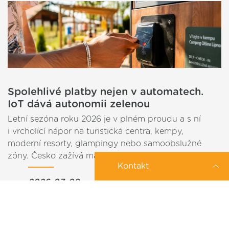
Spolehlivé platby nejen v automatech.
IoT dává autonomii zelenou
Letní sezóna roku 2026 je v plném proudu a s ní
i vrcholící nápor na turistická centra, kempy,
moderní resorty, glampingy nebo samoobslužné
zóny. Česko zažívá masivní boom…
Kontakt
2026-07-08