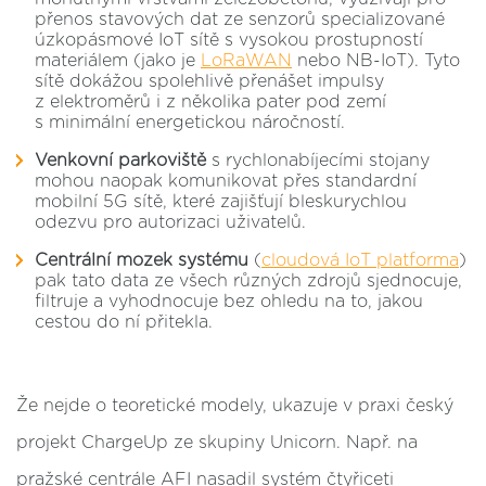
přenos stavových dat ze senzorů specializované
úzkopásmové IoT sítě s vysokou prostupností
materiálem (jako je
LoRaWAN
nebo NB-IoT). Tyto
sítě dokážou spolehlivě přenášet impulsy
z elektroměrů i z několika pater pod zemí
s minimální energetickou náročností.
Venkovní parkoviště
s rychlonabíjecími stojany
mohou naopak komunikovat přes standardní
mobilní 5G sítě, které zajišťují bleskurychlou
odezvu pro autorizaci uživatelů.
Centrální mozek systému
(
cloudová IoT platforma
)
pak tato data ze všech různých zdrojů sjednocuje,
filtruje a vyhodnocuje bez ohledu na to, jakou
cestou do ní přitekla.
Že nejde o teoretické modely, ukazuje v praxi český
projekt ChargeUp ze skupiny Unicorn. Např. na
pražské centrále AFI nasadil systém čtyřiceti