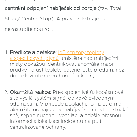
centrální odpojení nabíječek od zdroje
(tzv. Total
Stop / Central Stop). A právě zde hraje IoT
nezastupitelnou roli.
Predikce a detekce:
IoT senzory teploty
a specifických plynů
umístěné nad nabíjecími
místy dokážou identifikovat anomálie (např.
prudký nárůst teploty baterie ještě předtím, než
dojde k viditelnému hoření či kouři).
Okamžitá reakce:
Přes spolehlivé úzkopásmové
sítě vysílá systém signál dálkově ovládaným
odpínačům. V případě poplachu IoT platforma
okamžitě odpojí celou nabíjecí sekci od elektrické
sítě, sepne nucenou ventilaci a odešle přesnou
informaci s lokalizací incidentu na pult
centralizované ochrany.