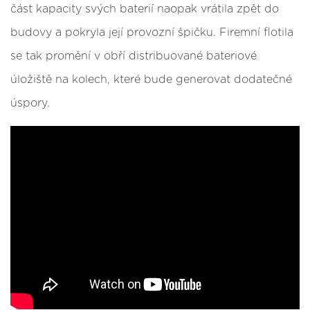
část kapacity svých baterií naopak vrátila zpět do
budovy a pokryla její provozní špičku. Firemní flotila
se tak promění v obří distribuované bateriové
úložiště na kolech, které bude generovat dodatečné
úspory.