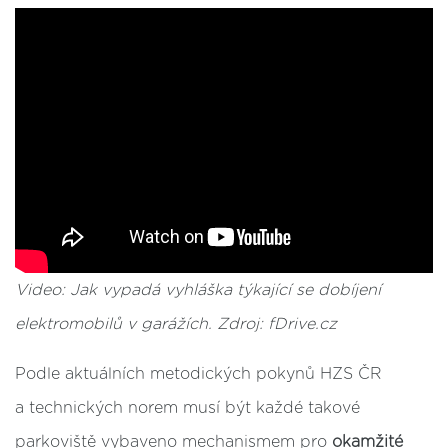
Video: Jak vypadá vyhláška týkající se dobíjení
elektromobilů v garážích. Zdroj: fDrive.cz
Podle aktuálních metodických pokynů HZS ČR
a technických norem musí být každé takové
parkoviště vybaveno mechanismem pro
okamžité