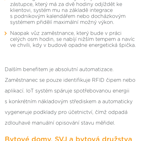
zástupce, který má za dvě hodiny odjíždět ke
klientovi, systém mu na základě integrace
s podnikovým kalendářem nebo docházkovým
systémem přidělí maximální možný výkon.
Naopak vůz zaměstnance, který bude v práci
celých osm hodin, se nabíjí nižším tempem a navíc
ve chvíli, kdy v budově opadne energetická špička.
Dalším benefitem je absolutní automatizace.
Zaměstnanec se pouze identifikuje RFID čipem nebo
aplikací. IoT systém spáruje spotřebovanou energii
s konkrétním nákladovým střediskem a automaticky
vygeneruje podklady pro účetnictví, čímž odpadá
zdlouhavé manuální opisování stavu měřidel.
Bytové domy, SVJ a bytová družstva