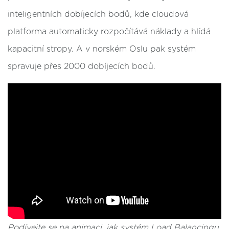
inteligentních dobíjecích bodů, kde cloudová
platforma automaticky rozpočítává náklady a hlídá
kapacitní stropy. A v norském Oslu pak systém
spravuje přes 2000 dobíjecích bodů.
Podívejte se na animaci, jak systém Load Balancingu