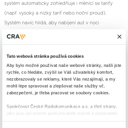
systém automaticky zohledňuje i měnící se tarify
(např. vysoký a nízký tarif nebo noční proud).
Systém navíc hlídá, aby nabíjení aut v noci
neohrozilo provoz běžných spotřebičů v bytech.
Česká legislativa, dotační realita
a nekompromisní postoj hasičů
Tato webová stránka používá cookies
Realizace nabíjecí infrastruktury v České republice se
Aby bylo možné používat naše webové stránky, našli jste
rychle, co hledáte, zvýšil se Váš uživatelský komfort,
v roce 2026 neobejde bez splnění přísných
nezobrazovaly se reklamy, které Vás nezajímají, a my
legislativních a bezpečnostních požadavků. Navíc
mohli lépe spravovat a zlepšovat naše služby vč.
z hlediska financování je situace pro investory jiná,
zabezpečení, je třeba pracovat se soubory cookies.
než byla ještě před několika měsíci.
Společnost České Radiokomunikace a.s. a třetí strany,
jako jsou její externí poskytovatelé služeb a dodavatelé,
Zatímco v předchozích letech stát v rámci programu
používají soubory cookies k ukládání informací a k
Nová zelená úsporám (NZÚ) dotoval víceméně
přístupu k nim v souvislosti s poskytováním, údržbou a