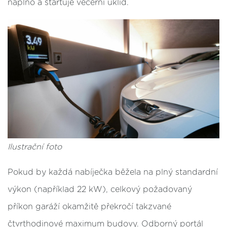
naplno a startuje večerní úklid.
Ilustrační foto
Pokud by každá nabíječka běžela na plný standardní
výkon (například 22 kW), celkový požadovaný
příkon garáží okamžitě překročí takzvané
čtvrthodinové maximum budovy. Odborný portál