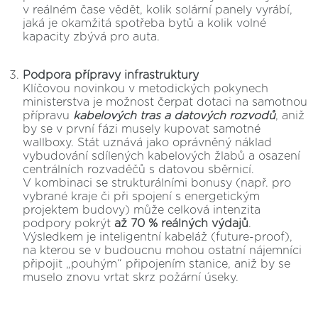
v reálném čase vědět, kolik solární panely vyrábí,
jaká je okamžitá spotřeba bytů a kolik volné
kapacity zbývá pro auta.
Podpora přípravy infrastruktury
Klíčovou novinkou v metodických pokynech
ministerstva je možnost čerpat dotaci na samotnou
přípravu
kabelových tras a datových rozvodů
, aniž
by se v první fázi musely kupovat samotné
wallboxy. Stát uznává jako oprávněný náklad
vybudování sdílených kabelových žlabů a osazení
centrálních rozvaděčů s datovou sběrnicí.
V kombinaci se strukturálními bonusy (např. pro
vybrané kraje či při spojení s energetickým
projektem budovy) může celková intenzita
podpory pokrýt
až 70 % reálných výdajů
.
Výsledkem je inteligentní kabeláž (future-proof),
na kterou se v budoucnu mohou ostatní nájemníci
připojit „pouhým“ připojením stanice, aniž by se
muselo znovu vrtat skrz požární úseky.