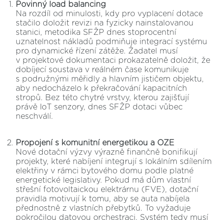
Povinný load balancing
Na rozdíl od minulosti, kdy pro vyplacení dotace
stačilo doložit revizi na fyzicky nainstalovanou
stanici, metodika SFŽP dnes stoprocentní
uznatelnost nákladů podmiňuje integrací systému
pro dynamické řízení zátěže. Žadatel musí
v projektové dokumentaci prokazatelně doložit, že
dobíjecí soustava v reálném čase komunikuje
s podružnými měřidly a hlavním jističem objektu,
aby nedocházelo k překračování kapacitních
stropů. Bez této chytré vrstvy, kterou zajišťují
právě IoT senzory, dnes SFŽP dotaci vůbec
neschválí.
Propojení s komunitní energetikou a OZE
Nové dotační výzvy výrazně finančně bonifikují
projekty, které nabíjení integrují s lokálním sdílením
elektřiny v rámci bytového domu podle platné
energetické legislativy. Pokud má dům vlastní
střešní fotovoltaickou elektrárnu (FVE), dotační
pravidla motivují k tomu, aby se auta nabíjela
přednostně z vlastních přebytků. To vyžaduje
pokročilou datovou orchestraci. Systém tedy musí