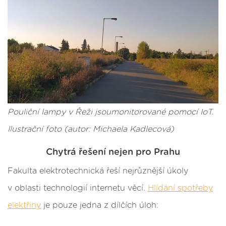
Pouliční lampy v Řeži jsoumonitorované pomocí IoT.
Ilustrační foto (autor: Michaela Kadlecová)
Chytrá řešení nejen pro Prahu
Fakulta elektrotechnická řeší nejrůznější úkoly
v oblasti technologií internetu věcí.
Hlídání spotřeby
elektřiny
je pouze jedna z dílčích úloh: