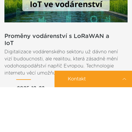
Proměny vodárenství s LoRaWAN a
IoT
Digitalizace vodárenského sektoru už dávno není
vizí budoucnosti, ale realitou, která zásadně mění
vodohospodářství napříč Evropou. Technologie
internetu věcí umožňují nejen automatické odečty…
Kontakt
2025-10-22