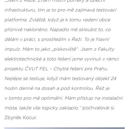
„Jsem z Řeže. Znám místní poměry a obecní
infrastrukturu, tím je to pro mě zajímavá testovací
platforma. Zvláště, když je k tomu vedení obce
příznivě nakloněno. Napadlo mě skloubit to, co
dělám v práci, s prostředím v Řeži. To je hlavní
impulz. Mám to jako „pískoviště“. Jsem z Fakulty
elektrotechnické a toto řešení jsme vyvinuli v rámci
projektu ČVUT FEL – Chytrá řešení pro Prahu.
Nejlépe se testuje, když mám testovaný objekt 24
hodin denně na dosah a pod kontrolou. Řež je
v tomto pro mě optimální. Mám přístup na instalační
místa, takže vše logicky zaklaplo.“
pochvaloval si
Zbyněk Kocur.