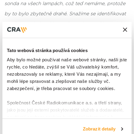
sonda na všech lampách, což teď nemáme, protože
by to bylo zbytečně drahé. Snažíme se identifikovat
a vyřešit problém dříve, než si začnou stěžovat lidé.
Lze tak předejít řadě nepříjemnosti a zvýšit celkovou
bezpečnost v obci.“
popisuje fungování a přínosy
Tato webová stránka používá cookies
řešení v Řeži u Prahy Zbyněk Kocur.
Aby bylo možné používat naše webové stránky, našli jste
rychle, co hledáte, zvýšil se Váš uživatelský komfort,
„Nejde jen to, že se v noci svítí
nezobrazovaly se reklamy, které Vás nezajímají, a my
lidem.“ Monitoring veřejného
mohli lépe spravovat a zlepšovat naše služby vč.
osvětlení je důležitý i pro pojišťovnu
zabezpečení, je třeba pracovat se soubory cookies.
Provozování
veřejného osvětlení
je pro obec opravdu
Společnost České Radiokomunikace a.s. a třetí strany,
důležité, a to hned z několika důvodů:
jako jsou její externí poskytovatelé služeb a dodavatelé,
používají soubory cookies k ukládání informací a k
„Obec musí ve svém vlastním zájmu držet lampy
přístupu k nim v souvislosti s poskytováním, údržbou a
Zobrazit detaily
zdokonalováním svých služeb a zobrazované reklamy,
alespoň na hlavních tazích. Pokud svítit nebude