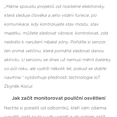
„Máme spoustu projektů od nositelné elektroniky,
která sleduje člověka a jeho vitální funkce, po
komunikace, kdy kontrolujete stav mostu, stav
majetku, můžete sledovat vibrace, kontrolovat, zda
nedošlo k narušení nějaké zóny. Pořídíte si senzor,
ten snímá veličinu, která pomáhá sledovat danou
aktivitu. U senzoru se dnes už nemusí měnit baterky
co půl roku, ale vydrží několik let, pokud se dobře
navrhne.“
vyzdvihuje přednosti technologie IoT
Zbyněk Kocur.
Jak začít monitorovat pouliční osvětlení
Nechte si poradit od odborníků, kteří vám zdarma
vysvětlí, jestli se to u vás vyplatí a jak potom začít.