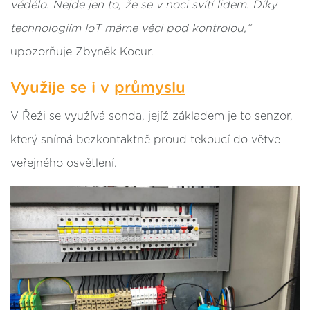
vědělo.
Nejde jen to, že se v noci svítí lidem
. Díky
technologiím IoT máme věci pod kontrolou,“
upozorňuje Zbyněk Kocur.
Využije se i v
průmyslu
V Řeži se využívá sonda, jejíž základem je to senzor,
který snímá bezkontaktně proud tekoucí do větve
veřejného osvětlení.