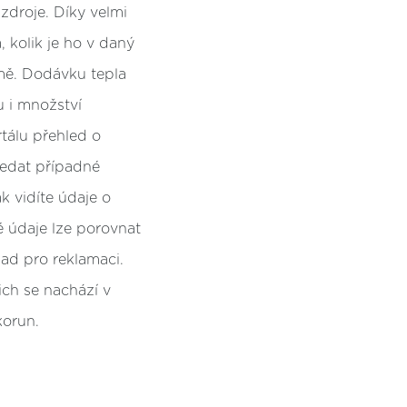
zdroje. Díky velmi
, kolik je ho v daný
mě. Dodávku tepla
u i množství
tálu přehled o
ledat případné
k vidíte údaje o
é údaje lze porovnat
lad pro reklamaci.
nich se nachází v
korun.