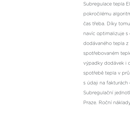
Subregulace tepla EI
pokročilému algorit
čas třeba. Díky tom
navíc optimalizuje s
dodávaného tepla z c
spotřebovaném teple
výpadky dodávek i c
spotřebě tepla v pr
s údaji na fakturách
Subregulační jedno
Praze. Roční náklady