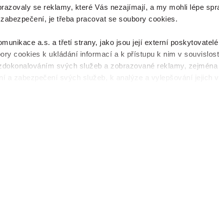
brazovaly se reklamy, které Vás nezajímají, a my mohli lépe spr
 zabezpečení, je třeba pracovat se soubory cookies.
nikace a.s. a třetí strany, jako jsou její externí poskytovatelé
ory cookies k ukládání informací a k přístupu k nim v souvislost
zdokonalováním svých služeb a zobrazované reklamy, zejména
í a zabezpečení svých služeb, k analýze a vylepšování jejich v
sdělovaného obsahu. Máte-li zájem upravovat nastavení cookies,
čítka Spravovat předvolby; zde se rovněž dozvíte podmínky p
ý přehled
. Souhlasíte-li s výše uvedenými postupy a použitím, 
Videokonference: IoT pro
it vše a pokračujte dál na naše stránky
. Váš souhlas uchováv
chytré aneb úspěšná
íců. Vybrané možnosti můžete kdykoliv změnit nebo odvolat so
implementace
Na konferenci IoT pro chytré
aneb úspěšná implementace se