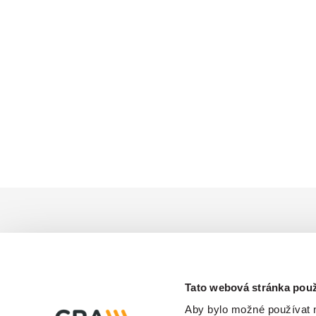
Články na podobné té
Tato webová stránka použ
Aby bylo možné používat na