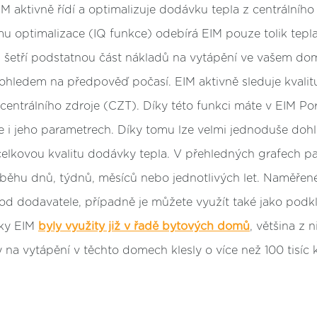
M aktivně řídí a optimalizuje dodávku tepla z centrálního 
mu optimalizace (IQ funkce) odebírá
EIM pouze tolik tepla
u šetří podstatnou část nákladů na vytápění ve vašem do
 ohledem na předpověď počasí. EIM aktivně sleduje kvalit
entrálního zdroje (CZT). Díky této funkci máte v EIM Por
 i jeho parametrech. Díky tomu lze velmi jednoduše doh
elkovou kvalitu dodávky tepla. V přehledných grafech pa
ůběhu dnů, týdnů, měsíců nebo jednotlivých let. Naměřen
 od dodavatele, případně je můžete využít také jako podk
tky EIM
byly využity již v řadě bytových domů
, většina z 
 na vytápění v těchto domech klesly o více než 100 tisíc 