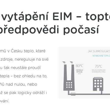
 vytápění EIM – topt
předpovědi počasí
mů v Česku teplo, které
 zdroje, nereguluje na své
 tak neustále proudí
epla – bez ohledu na to,
pňů nad nulou, nebo
 se pak logicky odráží i
vání.