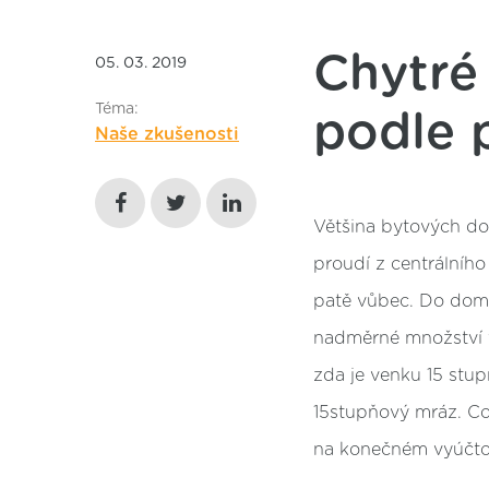
Chytré
05. 03. 2019
Téma:
podle 
Naše zkušenosti
Většina bytových do
proudí z centrálního
patě vůbec. Do domu
nadměrné množství t
zda je venku 15 stu
15stupňový mráz. Což
na konečném vyúčto