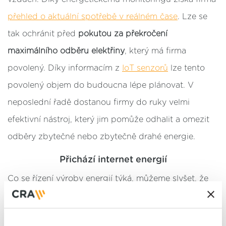
přehled o aktuální spotřebě v reálném čase
. Lze se
tak ochránit před
pokutou za překročení
maximálního odběru elektřiny
, který má firma
povolený. Díky informacím z
IoT senzorů
lze tento
povolený objem do budoucna lépe plánovat. V
neposlední řadě dostanou firmy do ruky velmi
efektivní nástroj, který jim pomůže odhalit a omezit
odběry zbytečné nebo zbytečně drahé energie.
Přichází internet energií
Co se řízení výroby energií týká, můžeme slyšet, že
se hovoří o tzv
. internetu energií
. Jde o monitorovací
síť čidel, které mimo jiné umožňují