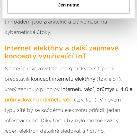
Časté jsou nejrůznější výpadky. Celá řada
Jen nutné
postupy a použitím, pak klikněte na
tlačítko Povolit vše
komponentů těchto struktur se propojuje digitálně a
a pokračujte dál na naše stránky
. Váš souhlas
uchováváme maximálně po dobu 12 měsíců. Vybrané
tím pádem jsou zranitelné a citlivé např. na
možnosti můžete kdykoliv změnit nebo odvolat souhlas
kybernetické útoky.
ve svém nastavení.
Internet elektřiny a další zajímavé
koncepty využívající IoT
Někteří provozovatelé energetických sítí proto
představili
koncept internetu elektřiny
(tzv. eIoT),
který zahrnuje principy
internetu věcí, průmyslu 4.0 a
průmyslového internetu věcí
(tzv. IIoT). V novém
typu sítě by se každému elektronu přiřadil jeden
informační bit. Díky tomu by bylo možné každý
jeden elektron detailně sledovat a řídit ho.