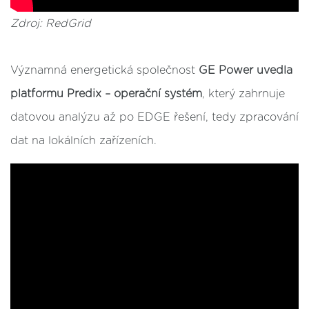
Zdroj: RedGrid
Významná energetická společnost
GE Power uvedla
platformu Predix – operační systém
, který zahrnuje
datovou analýzu až po EDGE řešení, tedy zpracování
dat na lokálních zařízeních.