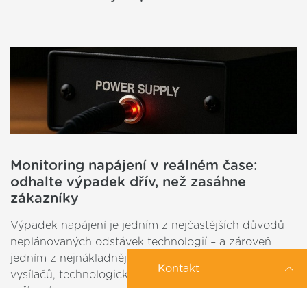
Monitoring napájení v reálném čase:
odhalte výpadek dřív, než zasáhne
zákazníky
Výpadek napájení je jedním z nejčastějších důvodů
neplánovaných odstávek technologií – a zároveň
jedním z nejnákladnějších. Provozovatelé sítí,
Kontakt
vysílačů, technologických uzlů či průmyslových
zařízení…