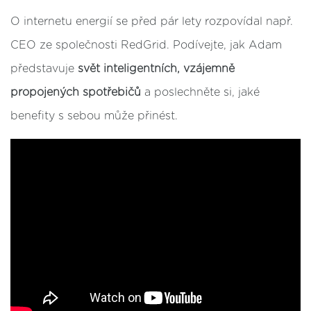
O internetu energií se před pár lety rozpovídal např.
CEO ze společnosti RedGrid. Podívejte, jak Adam
představuje
svět inteligentních, vzájemně
propojených spotřebičů
a poslechněte si, jaké
benefity s sebou může přinést.
Zdroje