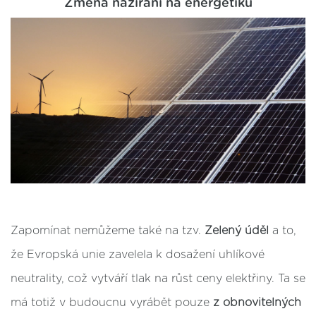
Změna nazírání na energetiku
Zapomínat nemůžeme také na tzv.
Zelený úděl
a to,
že Evropská unie zavelela k dosažení uhlíkové
neutrality, což vytváří tlak na růst ceny elektřiny. Ta se
má totiž v budoucnu vyrábět pouze
z obnovitelných