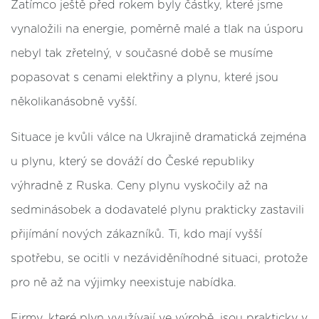
Zatímco ještě před rokem byly částky, které jsme
vynaložili na energie, poměrně malé a tlak na úsporu
nebyl tak zřetelný, v současné době se musíme
popasovat s cenami elektřiny a plynu, které jsou
několikanásobně vyšší.
Situace je kvůli válce na Ukrajině dramatická zejména
u plynu, který se dováží do České republiky
výhradně z Ruska. Ceny plynu vyskočily až na
sedminásobek a dodavatelé plynu prakticky zastavili
přijímání nových zákazníků. Ti, kdo mají vyšší
spotřebu, se ocitli v nezáviděníhodné situaci, protože
pro ně až na výjimky neexistuje nabídka.
Firmy, které plyn využívají ve výrobě, jsou prakticky v