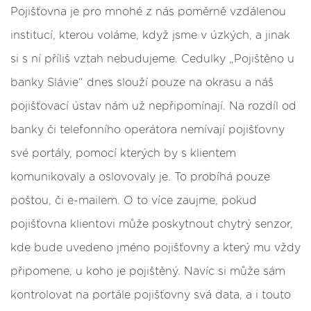
Pojišťovna je pro mnohé z nás poměrně vzdálenou
institucí, kterou voláme, když jsme v úzkých, a jinak
si s ní příliš vztah nebudujeme. Cedulky „Pojištěno u
banky Slávie“ dnes slouží pouze na okrasu a náš
pojišťovací ústav nám už nepřipomínají. Na rozdíl od
banky či telefonního operátora nemívají pojišťovny
své portály, pomocí kterých by s klientem
komunikovaly a oslovovaly je. To probíhá pouze
poštou, či e-mailem. O to více zaujme, pokud
pojišťovna klientovi může poskytnout chytrý senzor,
kde bude uvedeno jméno pojišťovny a který mu vždy
připomene, u koho je pojištěný. Navíc si může sám
kontrolovat na portále pojišťovny svá data, a i touto