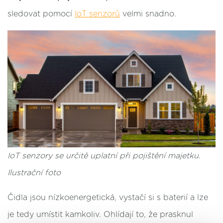
sledovat pomocí
IoT senzorů
velmi snadno.
IoT senzory se určitě uplatní při pojištění majetku.
Ilustrační foto
Čidla jsou nízkoenergetická, vystačí si s baterií a lze
je tedy umístit kamkoliv. Ohlídají to, že prasknul