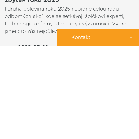
I druhá polovina roku 2025 nabídne celou řadu
odborných akcí, kde se setkávají špičkoví experti,
technologické firmy, start-upy i výzkumníci. Vybrali
jsme pro vás nejdůležitější konference, které…
Kontakt
2025-07-22
Zajímá Vás konkrétní IoT řešení?
Můžeme Vám pomoci?
Posilujte loajalitu svých zákazníků s
IoT
Zanechte nám své tel. číslo a my se Vám
ozveme
Zákaznická loajalita je klíčovým faktorem úspěchu
/
/
/
/
/
Co nejdříve
Po
Út
St
Čt
Pá
každého podniku. V dnešní době, kdy konkurence