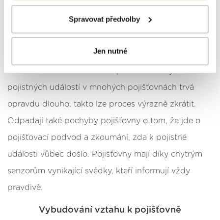
Internet věcí může pojišťovnictví zlevnit, zabránit
zájem upravovat nastavení cookies, lze tak učinit
prostřednictvím
tlačítka Spravovat předvolby; zde se
Spravovat předvolby
rizikům, ale zároveň mnoho procesů výrazně urychlit.
rovněž dozvíte podmínky použití cookies a jejich
V případě, že by k nějaké škodě došlo, je možné
podrobný přehled
. Souhlasíte-li s výše uvedenými
Jen nutné
postupy a použitím, pak klikněte na
tlačítko Povolit vše
nechat zavolat automaticky servis, celou událost
a pokračujte dál na naše stránky
. Váš souhlas
okamžitě nahlásit a nechat zprocesovat. Vyřizování
uchováváme maximálně po dobu 12 měsíců. Vybrané
pojistných událostí v mnohých pojišťovnách trvá
možnosti můžete kdykoliv změnit nebo odvolat souhlas
ve svém nastavení.
opravdu dlouho, takto lze proces výrazně zkrátit.
Odpadají také pochyby pojišťovny o tom, že jde o
pojišťovací podvod a zkoumání, zda k pojistné
události vůbec došlo. Pojišťovny mají díky chytrým
senzorům vynikající svědky, kteří informují vždy
pravdivě.
Vybudování vztahu k pojišťovně