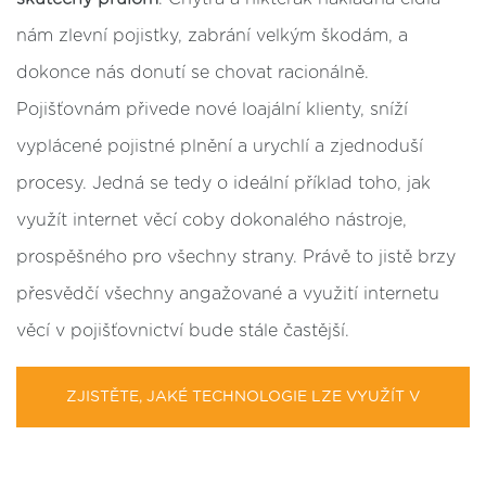
nám zlevní pojistky, zabrání velkým škodám, a
dokonce nás donutí se chovat racionálně.
Pojišťovnám přivede nové loajální klienty, sníží
vyplácené pojistné plnění a urychlí a zjednoduší
procesy. Jedná se tedy o ideální příklad toho, jak
využít internet věcí coby dokonalého nástroje,
prospěšného pro všechny strany. Právě to jistě brzy
přesvědčí všechny angažované a využití internetu
věcí v pojišťovnictví bude stále častější.
ZJISTĚTE, JAKÉ TECHNOLOGIE LZE VYUŽÍT V
POJIŠŤOVNICTVÍ