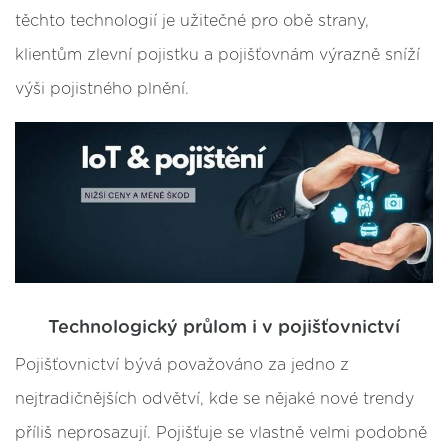
těchto technologií je užitečné pro obě strany,
klientům zlevní pojistku a pojišťovnám výrazně sníží
výši pojistného plnění.
Technologický průlom i v pojišťovnictví
Pojišťovnictví bývá považováno za jedno z
nejtradičnějších odvětví, kde se nějaké nové trendy
příliš neprosazují. Pojišťuje se vlastně velmi podobně