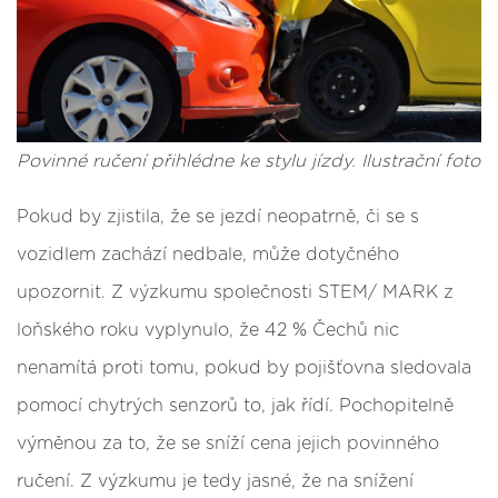
Povinné ručení přihlédne ke stylu jízdy. Ilustrační foto
Pokud by zjistila, že se jezdí neopatrně, či se s
vozidlem zachází nedbale, může dotyčného
upozornit. Z výzkumu společnosti STEM/ MARK z
loňského roku vyplynulo, že 42 % Čechů nic
nenamítá proti tomu, pokud by pojišťovna sledovala
pomocí chytrých senzorů to, jak řídí. Pochopitelně
výměnou za to, že se sníží cena jejich povinného
ručení. Z výzkumu je tedy jasné, že na snížení