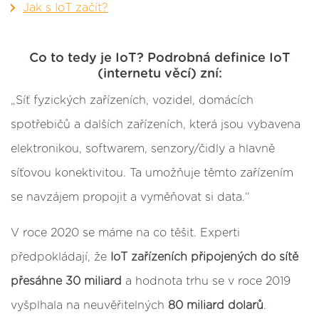
Jak s IoT začít?
Co to tedy je IoT? Podrobná definice IoT
(internetu věcí) zní:
„
Síť fyzických zařízeních, vozidel, domácích
spotřebičů a dalších zařízeních, která jsou vybavena
elektronikou, softwarem, senzory/čidly a hlavně
síťovou konektivitou. Ta umožňuje těmto zařízením
se navzájem propojit a vyměňovat si data.
“
V roce 2020 se máme na co těšit. Experti
předpokládají, že
IoT zařízeních připojených do sítě
přesáhne 30 miliard
a hodnota trhu se v roce 2019
vyšplhala na neuvěřitelných
80 miliard dolarů
.