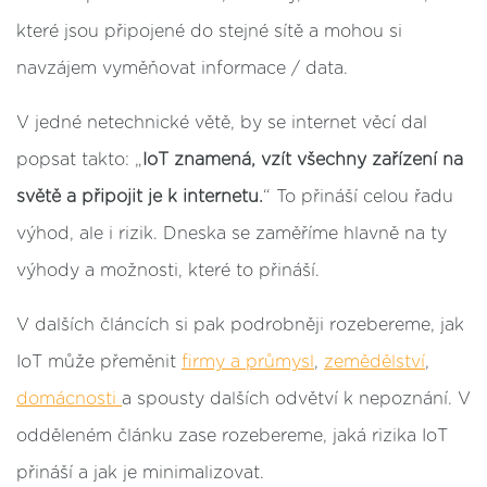
které jsou připojené do stejné sítě a mohou si
navzájem vyměňovat informace / data.
V jedné netechnické větě, by se internet věcí dal
popsat takto:
„
IoT znamená, vzít všechny zařízení na
světě a připojit je k internetu.
“
To přináší celou řadu
výhod, ale i rizik. Dneska se zaměříme hlavně na ty
výhody a možnosti, které to přináší.
V dalších článcích si pak podrobněji rozebereme, jak
IoT může přeměnit
firmy a průmysl
,
zemědělství
,
domácnosti
a spousty dalších odvětví k nepoznání. V
odděleném článku zase rozebereme, jaká rizika IoT
přináší a jak je minimalizovat.