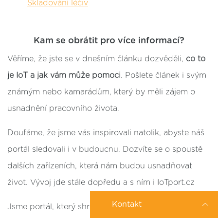
Skladování léčiv
Kam se obrátit pro více informací?
Věříme, že jste se v dnešním článku dozvěděli,
co to
je IoT a jak vám může pomoci
. Pošlete článek i svým
známým nebo kamarádům, který by měli zájem o
usnadnění pracovního života.
Doufáme, že jsme vás inspirovali natolik, abyste náš
portál sledovali i v budoucnu. Dozvíte se o spoustě
dalších zařízeních, která nám budou usnadňovat
život. Vývoj jde stále dopředu a s ním i IoTport.cz
Kontakt
Jsme portál, který shromažďuje dodavatele a novinky