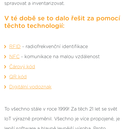
spravovat a inventarizovat.
V té době se to dalo řešit za pomocí
těchto technologií:
RFID
- radiofrekvenční identifikace
NFC
- komunikace na malou vzdálenost
Čárový kód
QR kód
Digitální vodoznak
To všechno stále v roce 1999! Za těch 21 let se svět
IoT výrazně proměnil. Všechno je více propojené, je
lepší software a hlavně levnější výroba. Proto