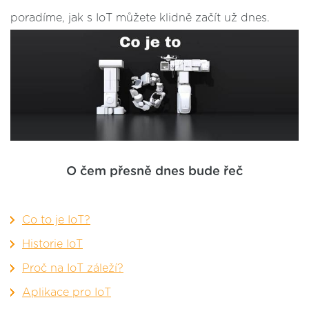
poradíme, jak s IoT můžete klidně začít už dnes.
O čem přesně dnes bude řeč
Co to je IoT?
Historie IoT
Proč na IoT záleží?
Aplikace pro IoT