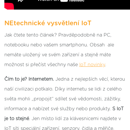
NEtechnické vysvětlení IoT
Jak čtete tento článek? Pravděpodobně na PC,
notebooku nebo vašem smartphonu. Obsah ale
nemáte uložený ve svém zařízení a stejně máte
možnost si přečíst všechny naše
IoT novinky
.
Čím to je? Internetem.
Jedna z nejlepších věcí, kterou
naší civilizaci potkalo. Díky internetu se lidi z celého
světa mohli
„
propojit
“
sdílet své vědomosti, zážitky,
informace a nabízet své služby nebo produkty.
S IoT
je to stejné
. Jen místo lidí za klávesnicemi najdete v
IoT síti speciální zařízení, senzory, čidla a měřiče,