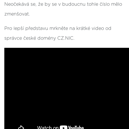
Neočekává se, že by se v budoucnu tohle číslo mělo
zmenšovat.
Pro lepší představu mrkněte na krátké video od
správce české domény CZ.NIC.