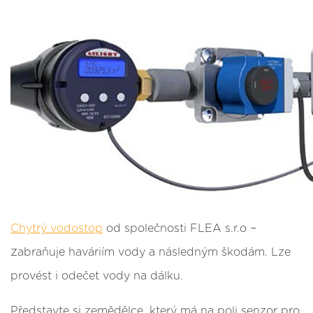
–
Chytrý vodostop
od společnosti FLEA s.r.o
z
abraňuje haváriím vody a následným škodám. Lze
provést i odečet vody na dálku.
Představte si zemědělce, který má na poli senzor pro