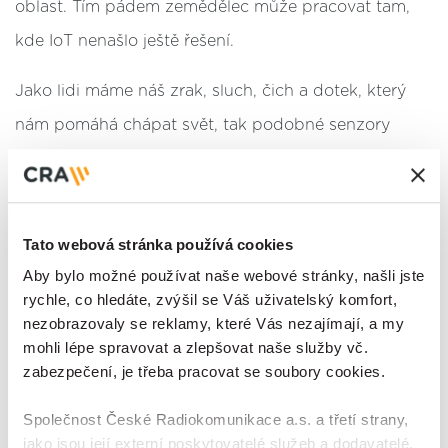
oblast. Tím pádem zemědělec může pracovat tam,
kde IoT nenašlo ještě řešení.
Jako lidi máme náš zrak, sluch, čich a dotek, který
nám pomáhá chápat svět, tak podobné senzory
rozšíří náš obzor a prodlouží naše smysly na místa,
kde to dříve nešlo.
Přijímat informace a reagovat na ně
Tato webová stránka používá cookies
Aby bylo možné používat naše webové stránky, našli jste
Další kategorií jsou zařízení, která jenom slepě
rychle, co hledáte, zvýšil se Váš uživatelský komfort,
neposílají informace do hlavní centrály, ale na
nezobrazovaly se reklamy, které Vás nezajímají, a my
mohli lépe spravovat a zlepšovat naše služby vč.
základě dat dokážou vykonat předem definovanou
zabezpečení, je třeba pracovat se soubory cookies.
akci.
Společnost České Radiokomunikace a.s. a třetí strany,
Skvělý příklad jsou bezpečnostní detektory. Kouřový
jako jsou její externí poskytovatelé služeb a dodavatelé,