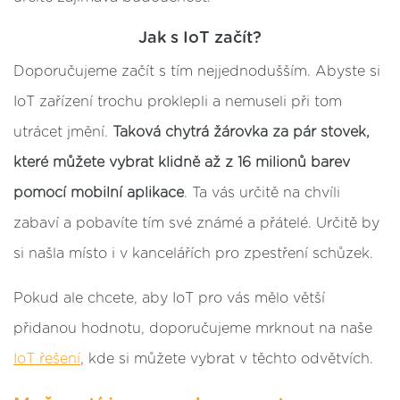
Jak s IoT začít
?
Doporučujeme začít s tím nejjednodušším. Abyste si
IoT zařízení trochu proklepli a nemuseli při tom
utrácet jmění.
Taková chytrá žárovka za pár stovek,
které můžete vybrat klidně až z 16 milionů barev
pomocí mobilní aplikace
. Ta vás určitě na chvíli
zabaví a pobavíte tím své známé a přátelé. Určitě by
si našla místo i v kancelářích pro zpestření schůzek.
Pokud ale chcete, aby IoT pro vás mělo větší
přidanou hodnotu, doporučujeme mrknout na naše
IoT řešení
, kde si můžete vybrat v těchto odvětvích.