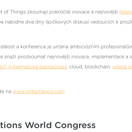
et of Things zkoumají pokročilé inovace a nejnovější
řešen
pe nabídne dva dny špičkových diskusí vedoucích k pro
událost a konference je určena ambiciózním profesionál
 se snaží prozkoumat nejnovější inovace, implementace a s
IoT, kybernetická bezpečnost
, cloud, blockchain,
umělá in
ete na
www.iottechexpo.com
utions World Congress