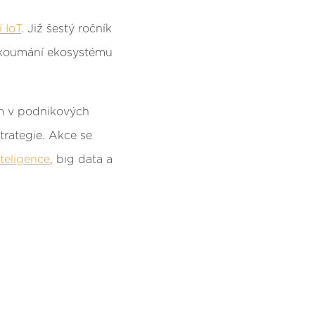
í IoT
. Již šestý ročník
zkoumání ekosystému
ům v podnikových
trategie. Akce se
teligence
, big data a