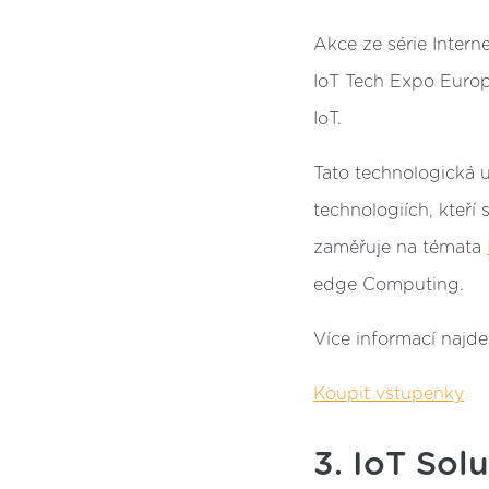
Akce ze série Intern
IoT Tech Expo Euro
IoT.
Tato technologická 
technologiích, kteří
zaměřuje na témata
edge Computing.
Více informací najd
Koupit vstupenky
3. IoT Sol