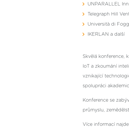
UNPARALLEL Inno
Telegraph Hill Ven
Università di Fogg
IKERLAN a další
Skvělá konference, kt
IoT a zkoumání intel
vznikající technolog
spolupráci akademi
Konference se zabývá
průmyslu, zemědělst
Více informací najde