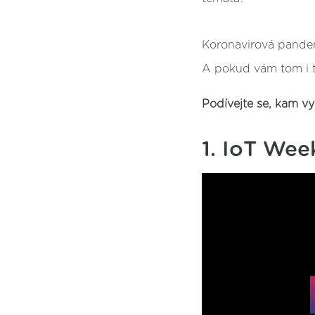
Koronavirová pandem
A pokud vám tom i t
Podívejte se, kam vy
1. IoT Wee