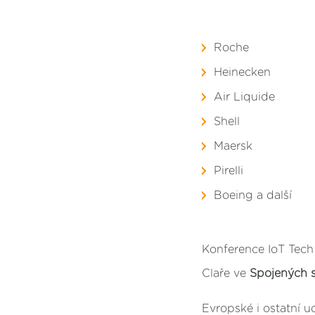
Roche
Heinecken
Air Liquide
Shell
Maersk
Pirelli
Boeing a další
Konference IoT Tech
Claře ve
Spojených 
Evropské i ostatní u