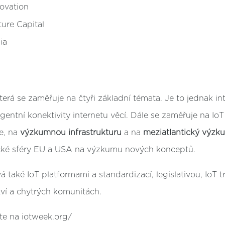
vation
ture Capital
ia
erá se zaměřuje na čtyři základní témata. Je to jednak int
igentní konektivity internetu věcí. Dále se zaměřuje na Io
ie, na
výzkumnou infrastrukturu
a na
meziatlantický výzk
cké sféry EU a USA na výzkumu nových konceptů.
 také IoT platformami a standardizací, legislativou, IoT t
ví a chytrých komunitách.
te na iotweek.org/