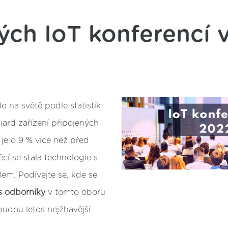
ých IoT konferencí 
o na světě podle statistik
liard zařízení připojených
 je o 9 % více než před
ěcí se stala technologie s
em. Podívejte se, kde se
 s odborníky
v tomto oboru
budou letos nejžhavější