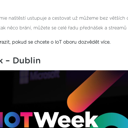
ie naštěstí ustupuje a cestovat už můžeme bez větších 
ak něco brání, můžete se celé řadu přednášek a streamů z
razit, pokud se chcete o IoT oboru dozvědět více.
k – Dublin