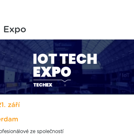
h Expo
1. září
erdam
fesionálové ze společností