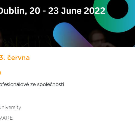
3. června
n
fesionálové ze společností
niversity
IWARE