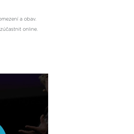
omezení a obav.
účastnit online.