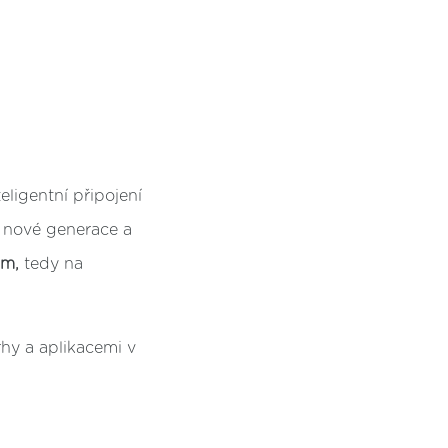
eligentní připojení
T nové generace a
um,
tedy na
rhy a aplikacemi v