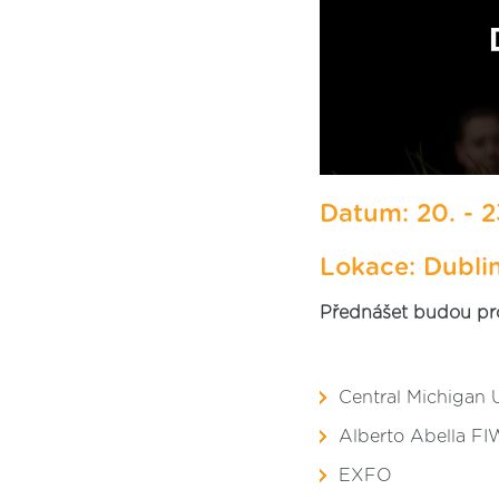
Datum: 20. - 2
Lokace: Dubli
Přednášet budou pro
Central Michigan U
Alberto Abella F
EXFO