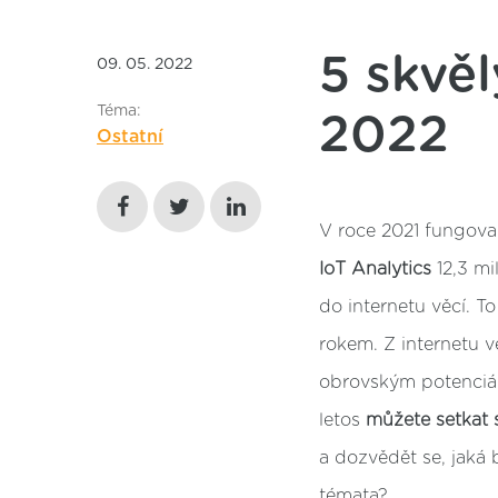
5 skvěl
09. 05. 2022
Téma:
2022
Ostatní
V roce 2021 fungoval
IoT Analytics
12,3 mi
do internetu věcí. To
rokem. Z internetu v
obrovským potenciál
letos
můžete setkat
a dozvědět se, jaká 
témata?