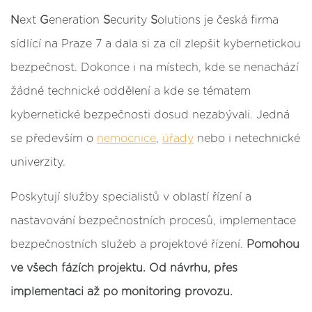
N
ext
G
eneration
S
ecurity
S
olutions je česká firma
sídlící na Praze 7 a dala si za cíl zlepšit kybernetickou
bezpečnost. Dokonce i na místech, kde se nenachází
žádné technické oddělení a kde se tématem
kybernetické bezpečnosti dosud nezabývali. Jedná
se především o
nemocnice
,
úřady
nebo i netechnické
univerzity.
Poskytují služby specialistů v oblastí řízení a
nastavování bezpečnostních procesů, implementace
bezpečnostních služeb a projektové řízení.
Pomohou
ve všech fázích projektu. Od návrhu, přes
implementaci až po monitoring provozu.