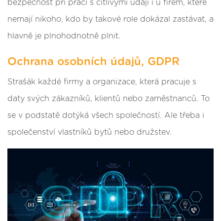
bezpečnost při práci s citlivými údaji i u firem, které
nemají nikoho, kdo by takové role dokázal zastávat, a
hlavně je plnohodnotně plnit.
Ochrana osobních údajů, GDPR
Strašák každé firmy a organizace, která pracuje s
daty svých zákazníků, klientů nebo zaměstnanců. To
se v podstatě dotýká všech společností. Ale třeba i
společenství vlastníků bytů nebo družstev.