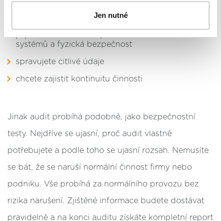
podrobný přehled
. Souhlasíte-li s výše uvedenými
Jen nutné
spadáte pod zákon o kybernetické bezpečnosti
postupy a použitím, pak klikněte na
tlačítko Povolit vše
a pokračujte dál na naše stránky
. Váš souhlas
je pro vás kritická bezpečnost informačních
uchováváme maximálně po dobu 12 měsíců. Vybrané
systémů a fyzická bezpečnost
možnosti můžete kdykoliv změnit nebo odvolat souhlas
spravujete citlivé údaje
ve svém nastavení.
chcete zajistit kontinuitu činnosti
Jinak audit probíhá podobně, jako bezpečnostní
testy. Nejdříve se ujasní, proč audit vlastně
potřebujete a podle toho se ujasní rozsah. Nemusíte
se bát, že se naruší normální činnost firmy nebo
podniku. Vše probíhá za normálního provozu bez
rizika narušení. Zjištěné informace budete dostávat
pravidelně a na konci auditu získáte kompletní report