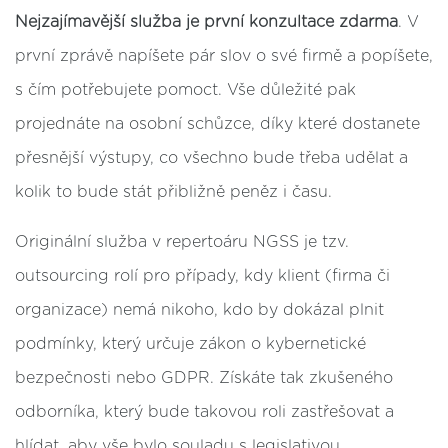
Nejzajímavější služba je první konzultace zdarma
. V
první zprávě napíšete pár slov o své firmě a popíšete,
s čím potřebujete pomoct. Vše důležité pak
projednáte na osobní schůzce, díky které dostanete
přesnější výstupy, co všechno bude třeba udělat a
kolik to bude stát přibližně peněz i času.
Originální služba v repertoáru NGSS je tzv.
outsourcing rolí pro případy, kdy klient (firma či
organizace) nemá nikoho, kdo by dokázal plnit
podmínky, který určuje zákon o kybernetické
bezpečnosti nebo GDPR. Získáte tak zkušeného
odborníka, který bude takovou roli zastřešovat a
hlídat, aby vše bylo souladu s legislativou.