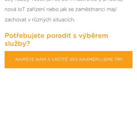
nová IoT zařízení nebo jak se zaměstnanci mají
zachovat v různých situacích.
Potřebujete poradit s výběrem
služby?
NAPIŠTE NÁM A URČITĚ VÁS NASMĚRUJEME TÍM
SPRÁVNÝM SMĚREM