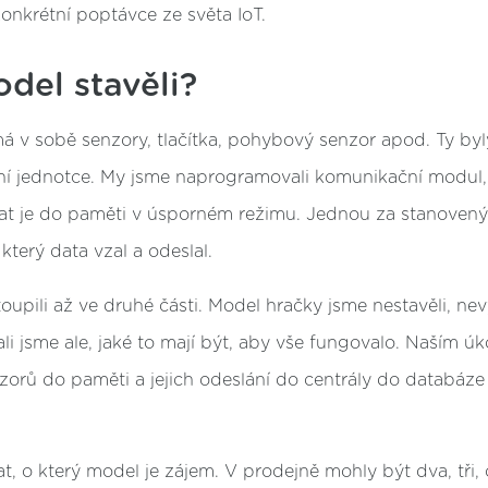
konkrétní poptávce ze světa IoT.
odel stavěli?
má v sobě senzory, tlačítka, pohybový senzor apod. Ty byl
ní jednotce. My jsme naprogramovali komunikační modul, 
dat je do paměti v úsporném režimu. Jednou za stanovený
terý data vzal a odeslal.
oupili až ve druhé části. Model hračky jsme nestavěli, nev
i jsme ale, jaké to mají být, aby vše fungovalo. Naším úko
nzorů do paměti a jejich odeslání do centrály do databáze 
, o který model je zájem. V prodejně mohly být dva, tři, č