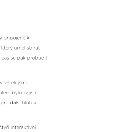
y připojené k
který uměl sbírat
 čas se pak probudil
ytvářeli jsme
lem bylo zajistit
pro další hlubší
tyři interaktivní