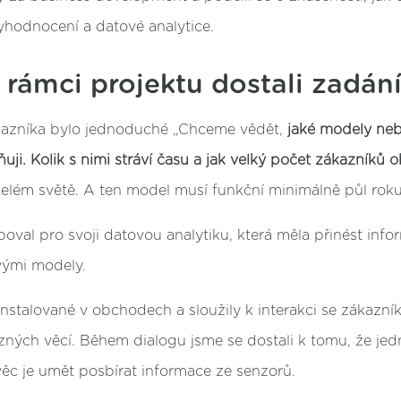
vyhodnocení a datové analytice.
v rámci projektu dostali zadán
kazníka bylo jednoduché „Chceme vědět,
jaké modely neb
uji. Kolik s nimi stráví času a jak velký počet zákazníků 
lém světě. A ten model musí funkční minimálně půl roku
oval pro svoji datovou analytiku, která měla přinést info
ivými modely.
nstalované v obchodech a sloužily k interakci se zákazník
různých věcí. Během dialogu jsme se dostali k tomu, že je
ěc je umět posbírat informace ze senzorů.