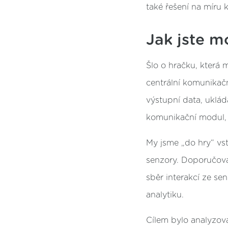
také řešení na míru 
Jak jste m
Šlo o hračku, která 
centrální komunikač
výstupní data, uklá
komunikační modul, k
My jsme „do hry“ vst
senzory. Doporučoval
sběr interakcí ze se
analytiku.
Cílem bylo analyzovat