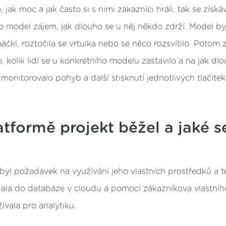
jak moc a jak často si s nimi zákazníci hráli, tak se získ
je o model zájem, jak dlouho se u něj někdo zdrží. Model b
čkl, roztočila se vrtulka nebo se něco rozsvítilo. Potom
lo, kolik lidí se u konkrétního modelu zastavilo a na jak dl
 monitorovalo pohyb a další stisknutí jednotlivých tlačíte
atformě projekt běžel a jaké s
byl požadavek na využívání jeho vlastních prostředků a t
dala do databáze v cloudu a pomocí zákazníkova vlastníh
ívala pro analytiku.