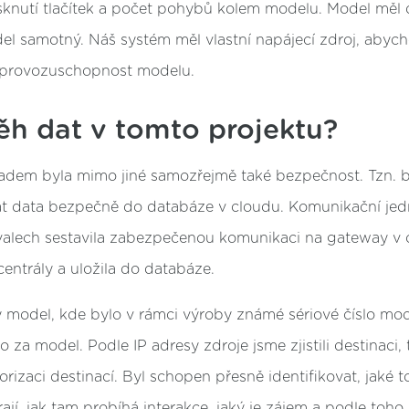
isknutí tlačítek a počet pohybů kolem modelu. Model měl 
del samotný. Náš systém měl vlastní napájecí zdroj, abyc
í provozuschopnost modelu.
ěh dat v tomto projektu?
dem byla mimo jiné samozřejmě také bezpečnost. Tzn. by
t data bezpečně do databáze v cloudu. Komunikační jed
rvalech sestavila zabezpečenou komunikaci na gateway v
centrály a uložila do databáze.
vý model, kde bylo v rámci výroby známé sériové číslo mo
to za model. Podle IP adresy zdroje jsme zjistili destinaci,
rizaci destinací. Byl schopen přesně identifikovat, jaké t
rají, jak tam probíhá interakce, jaký je zájem a podle toho si