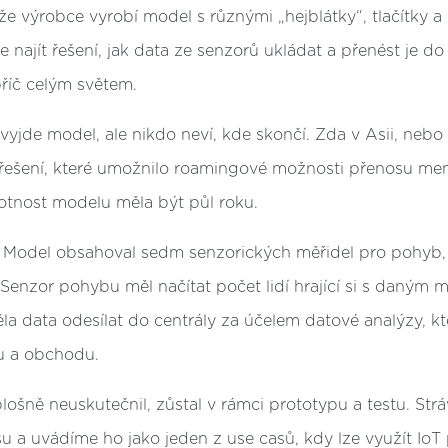
že výrobce vyrobí model s různými „hejblátky“, tlačítky a 
najít řešení, jak data ze senzorů ukládat a přenést je d
říč celým světem.
 vyjde model, ale nikdo neví, kde skončí. Zda v Asii, nebo
 řešení, které umožnilo roamingové možnosti přenosu me
votnost modelu měla být půl roku.
í. Model obsahoval sedm senzorických měřidel pro pohyb, 
 Senzor pohybu měl načítat počet lidí hrající si s daný
a data odesílat do centrály za účelem datové analýzy, kt
u a obchodu.
lošně neuskutečnil, zůstal v rámci prototypu a testu. Strá
 a uvádíme ho jako jeden z use casů, kdy lze využít IoT