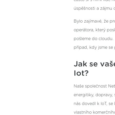
úspěšnosti a zájmu o
Bylo zajímavé, že pro
operátora, který pos
pošleme do cloudu. 
případ, kdy jsme se p
Jak se vaš
Iot?
Naše společnost NetV
energitiky, dopravy
nás dovedl k IoT, se
vlastního komerčníh