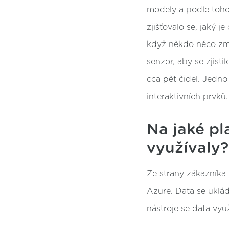
modely a podle toho, 
zjišťovalo se, jaký 
když někdo něco zmá
senzor, aby se zjisti
cca pět čidel. Jedno
interaktivních prvků.
Na jaké pl
využívaly?
Ze strany zákazníka 
Azure. Data se uklá
nástroje se data využ