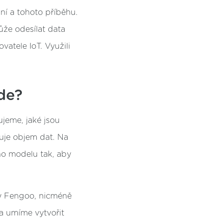
ní a tohoto příběhu.
ůže odesílat data
atele IoT. Využili
kde?
ujeme, jaké jsou
ruje objem dat. Na
ho modelu tak, aby
my Fengoo, nicméně
 a umíme vytvořit