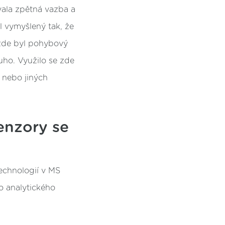
ávala zpětná vazba a
yl vymyšlený tak, že
 zde byl pohybový
ouho. Využilo se zde
k nebo jiných
enzory se
echnologií v MS
o analytického