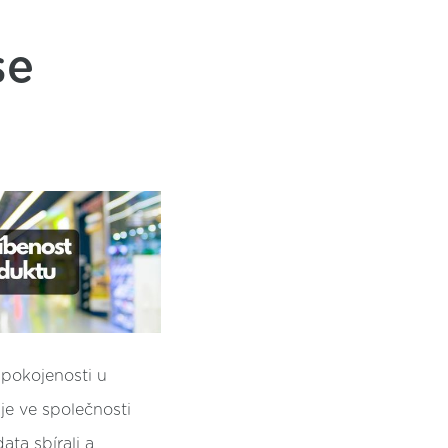
se
spokojenosti u
je ve společnosti
ta sbírali a