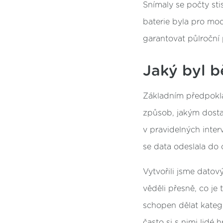
Snímaly se počty st
baterie byla pro mo
garantovat půlročn
Jaký byl b
Základním předpokla
způsob, jakým dosta
v pravidelných inte
se data odeslala do 
Vytvořili jsme dato
věděli přesně, co je 
schopen dělat katego
často si s nimi lidé h