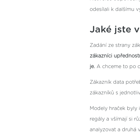
odesílali k dalšímu 
Jaké jste 
Zadání ze strany zá
zákazníci upřednostň
je.
A chceme to po ce
Zákazník data potřeb
zákazníků s jednotl
Modely hraček byly i
regály a všímají si 
analyzovat a druhá v