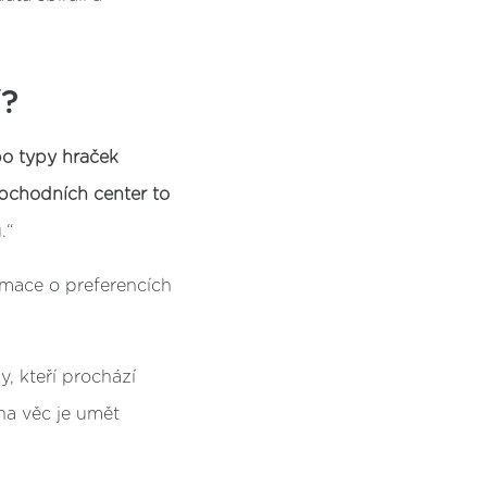
í?
o typy hraček
obchodních center to
.“
rmace o preferencích
y, kteří prochází
dna věc je umět