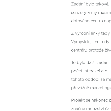
Zadání bylo takové, 
senzory a my musíme 
datového centra nap
Z výrobní linky tedy
Vymysleli jsme tedy
centrály, protože ži
To bylo další zadán
počet interakcí atd.
tohoto období se měl
převážně marketing
Projekt se nakonec p
značné množství času