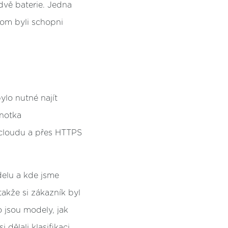
dvě baterie. Jedna
hom byli schopni
lo nutné najít
notka
 cloudu a přes HTTPS
delu a kde jsme
 takže si zákazník byl
o jsou modely, jak
 dělali klasifikaci