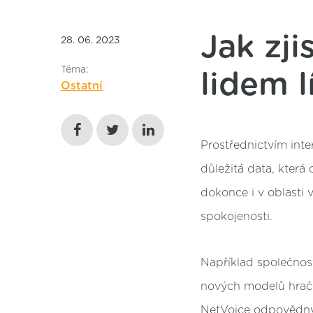
Jak zji
28. 06. 2023
Téma:
lidem l
Ostatní
Prostřednictvím inter
důležitá data, která
dokonce i v oblasti
spokojenosti.
Například společnost
nových modelů hrač
NetVoice odpovědný z