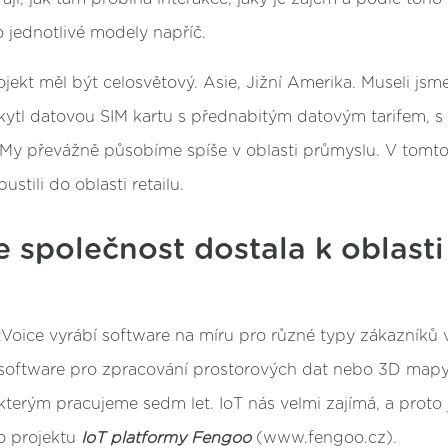
 jednotlivé modely napříč.
jekt měl být celosvětový. Asie, Jižní Amerika. Museli jsme
kytl datovou SIM kartu s přednabitým datovým tarifem, s 
My převážně působíme spíše v oblasti průmyslu. V tomto 
ustili do oblasti retailu.
e společnost dostala k oblasti
oice vyrábí software na míru pro různé typy zákazníků v 
, software pro zpracování prostorových dat nebo 3D mapy
 kterým pracujeme sedm let. IoT nás velmi zajímá, a proto 
o projektu
IoT platformy Fengoo
(www.fengoo.cz).