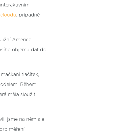
interaktivními
o
cloudu
, případně
 Jižní Americe.
nšího objemu dat do
mačkání tlačítek,
m modelem. Během
erá měla sloužit
vili jsme na něm ale
 pro měření