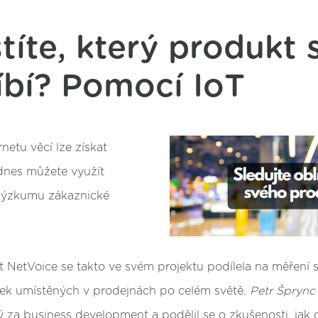
stíte, který produkt 
íbí? Pomocí IoT
netu věcí lze získat
 dnes můžete využít
 výzkumu zákaznické
 NetVoice se takto ve svém projektu podílela na měření 
ek umístěných v prodejnách po celém světě.
Petr Šprync
a business development a podělil se o zkušenosti, jak da