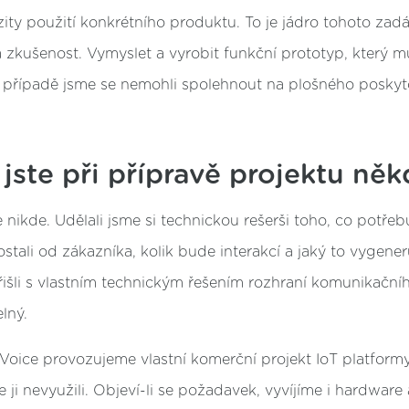
zity použití konkrétního produktu. To je jádro tohoto zadá
á zkušenost. Vymyslet a vyrobit funkční prototyp, který m
 případě jsme se nemohli spolehnout na plošného poskytov
 jste při přípravě projektu ně
e nikde. Udělali jsme si technickou rešerši toho, co potřeb
ostali od zákazníka, kolik bude interakcí a jaký to vygene
řišli s vlastním technickým řešením rozhraní komunikační
lný.
Voice provozujeme vlastní komerční projekt IoT platfor
 ji nevyužili. Objeví-li se požadavek, vyvíjíme i hardware