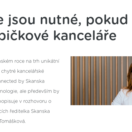
e jsou nutné, pokud
špičkové kanceláře
ňském roce na trh unikátní
 chytré kancelářské
nnected by Skanska
nologie, ale především by
 popisuje v rozhovoru o
ích ředitelka Skanska
 Tomášková.