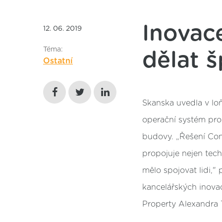
Inovac
12. 06. 2019
Téma:
dělat 
Ostatní
​Skanska uvedla v lo
operační systém pro
budovy. „Řešení Co
propojuje nejen tech
mělo spojovat lidi,"
kancelářských inovac
Property Alexandra