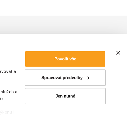
Povolit vše
avovat a
Spravovat předvolby
 služeb a
Jen nutné
i s
ýkonu i
 lze tak
oužití