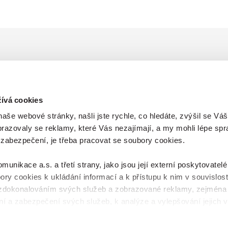
ma
ívá cookies
še webové stránky, našli jste rychle, co hledáte, zvýšil se Váš
brazovaly se reklamy, které Vás nezajímají, a my mohli lépe spr
 zabezpečení, je třeba pracovat se soubory cookies.
nikace a.s. a třetí strany, jako jsou její externí poskytovatelé
ory cookies k ukládání informací a k přístupu k nim v souvislost
zdokonalováním svých služeb a zobrazované reklamy, zejména
í a zabezpečení svých služeb, k analýze a vylepšování jejich v
sdělovaného obsahu. Máte-li zájem upravovat nastavení cookies,
čítka Spravovat předvolby; zde se rovněž dozvíte podmínky p