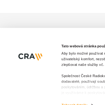
Články na podobné té
Tato webová stránka použ
Aby bylo možné používat na
uživatelský komfort, nezo
zlepšovat naše služby vč.
Společnost České Radiokomu
dodavatelé, používají soub
poskytováním, údržbou a 
je využíváme k poskytován
k personalizaci reklam a 
učinit prostřednictvím
tla