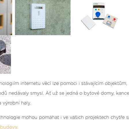
ologiím internetu věcí lze pomoci i stávajícím objektům,
dů nedávaly smysl. Ať už se jedná o bytové domy, kanc
a výrobní haly.
technologie mohou pomáhat i ve vašich projektech chytře sp
 budovy.