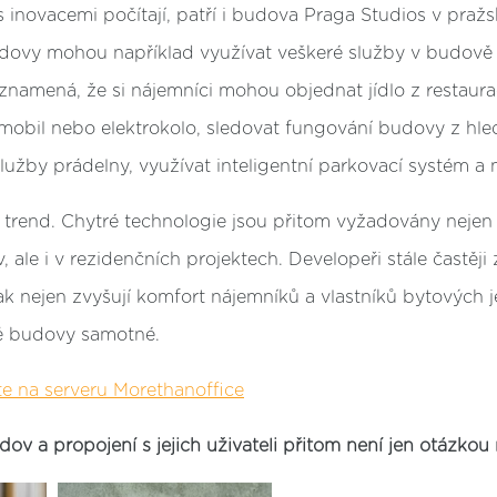
 s inovacemi počítají, patří i budova Praga Studios v praž
budovy mohou například využívat veškeré služby v budově
 znamená, že si nájemníci mohou objednat jídlo z restaur
omobil nebo elektrokolo, sledovat fungování budovy z hle
služby prádelny, využívat inteligentní parkovací systém a 
trend. Chytré technologie jsou přitom vyžadovány nejen 
 ale i v rezidenčních projektech. Developeři stále častěji 
ak nejen zvyšují komfort nájemníků a vlastníků bytových j
vě budovy samotné.
te na serveru Morethanoffice
udov a propojení s jejich uživateli přitom není jen otázkou