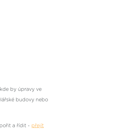
 kde by úpravy ve
elářské budovy nebo
ořit a řídit -
přejít