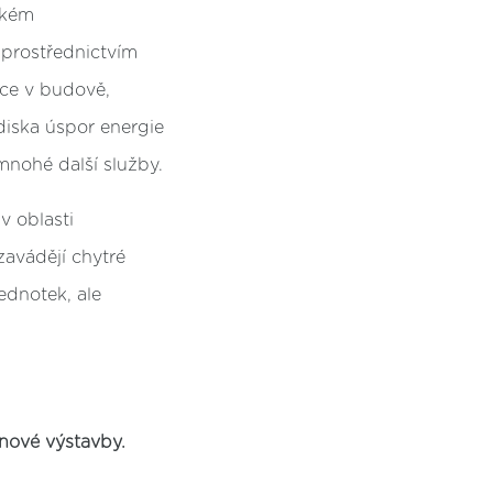
ském
 prostřednictvím
ace v budově,
diska úspor energie
mnohé další služby.
v oblasti
zavádějí chytré
ednotek, ale
 nové výstavby.